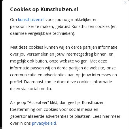
Art @ Home service
Cookies op Kunsthuizen.nl
Voordelen
Referenties
Om
kunsthuizen.nl
voor jou nog makkelijker en
Veelgestelde vragen
persoonlijker te maken, gebruikt Kunsthuizen cookies (en
CONTACT
daarmee vergelijkbare technieken).
Contact
Met deze cookies kunnen wij en derde partijen informatie
Leiden
over jou verzamelen en jouw internetgedrag binnen, en
Amsterdam
mogelijk ook buiten, onze website volgen. Met deze
Breda
Favorieten
informatie passen wij en derde partijen de website, onze
Mijn art alert
communicatie en advertenties aan op jouw interesses en
profiel. Daarnaast kan je door deze cookies informatie
delen via social media.
NIEUWSBRIEF
Als je op “Accepteer” klikt, dan geef je Kunsthuizen
toestemming om cookies voor social media en
gepersonaliseerde advertenties te plaatsen. Lees hier meer
over in ons
privacybeleid
.