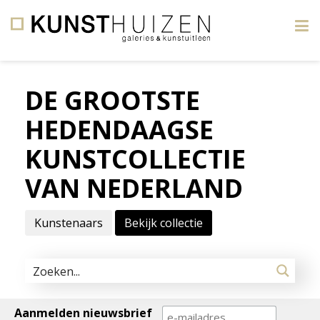
×
DE GROOTSTE
KUNSTHUIZEN,
HEDENDAAGSE
Galerie
&
KUNSTCOLLECTIE
Kunstuitleen.
VAN NEDERLAND
Amsterdam
I
Kunstenaars
Bekijk collectie
Leiden
I
Breda.
Aanmelden nieuwsbrief