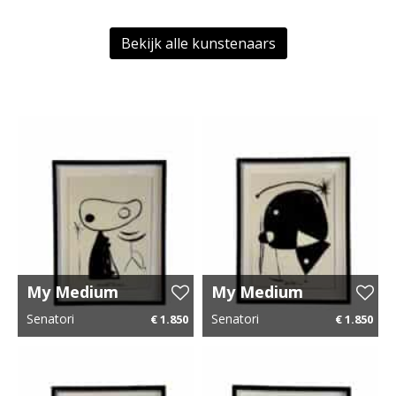
Bekijk alle kunstenaars
My Medium
My Medium
Universe 10
Universe 9
Senatori
Senatori
€ 1.850
€ 1.850
43 cm x 54 cm
€ 27,75 p.m.
43 cm x 54 cm
€ 27,75 p.m.