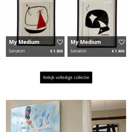
My Medium
My Medium
Universe 8
Universe 7
Senatori
Senatori
€ 1.850
€ 1.850
43 cm x 54 cm
€ 27,75 p.m.
43 cm x 54 cm
€ 27,75 p.m.
Bekijk volledige collectie