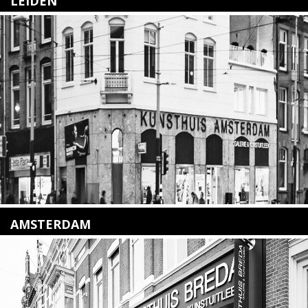
LEIDEN
Nieuwstraat 35
2312 KA Leiden
+31(0)71 – 52 84 480
info@kunsthuisleiden.nl
Lees meer
AMSTERDAM
Amstelveenseweg 135
1075 VX Amsterdam
+31 (0)20 2332546
info@kunsthuisamsterdam.nl