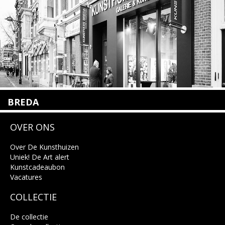
Lees meer
BREDA
Wilhelminastraat 11
OVER ONS
4818 SB Breda
+31 (0)76 5221309
info@kunsthuisbreda.nl
Over De Kunsthuizen
Uniek! De Art alert
Kunstcadeaubon
Lees meer
Vacatures
COLLECTIE
De collectie