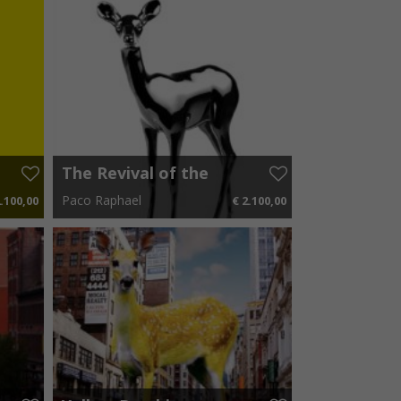
The Revival of the
Bambi – White
Paco Raphael
.100,00
€ 2.100,00
50 p.m.
50 cm x 70 cm
€ 31,50 p.m.