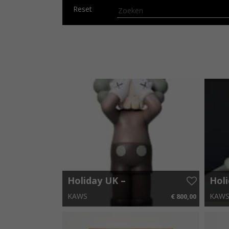
Reset
Holiday UK –
Holi
Brown
Bro
KAWS
KAW
€ 800,00
13 cm x 26 cm
€ 12,00 p.m.
25 cm 