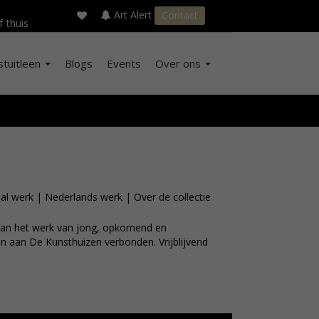
×
s
Art Alert
Contact
f thuis
stuitleen
Blogs
Events
Over ons
al werk
|
Nederlands werk
|
Over de collectie
t van het werk van jong, opkomend en
n aan De Kunsthuizen verbonden. Vrijblijvend