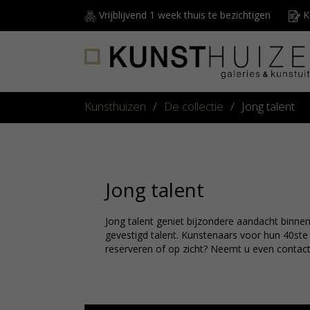
Vrijblijvend 1 week thuis te bezichtigen
Ku
Kunsthuizen
/
De collectie
/
Jong talent
Jong talent
Jong talent geniet bijzondere aandacht binne
gevestigd talent. Kunstenaars voor hun 40ste
reserveren of op zicht? Neemt u even contac