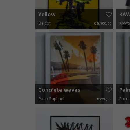
Yellow
KAW
Gre
Baldot
KAW
€ 5.700,00
94 cm x 164 cm
€ 85,50 p.m.
x 40 cm
Concrete waves
Pal
Paco Raphael
Paco 
€ 850,00
30 cm x 39 cm
€ 12,75 p.m.
30 cm 