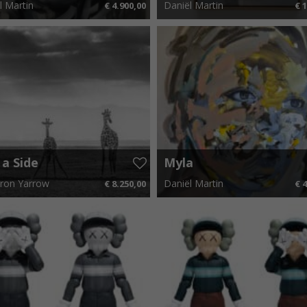
l Martin
Daniël Martin
€ 4.900,00
€ 1
 x 140 cm
€ 73,50 p.m.
50 cm x 70 cm
€ 26,
 a Side
Myla
ron Yarrow
Daniël Martin
€ 8.250,00
€ 4
 x 140 cm
€ 123,75 p.m.
120 cm x 140 cm
€ 73,