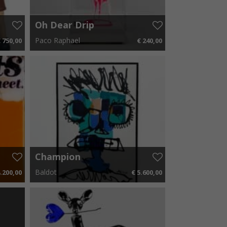
Oh Dear Drip
Paco Raphael
 750,00
€ 240,00
10 cm x 12 cm
€ 3,60 p.m.
Champion
Baldot
.200,00
€ 5.600,00
00 p.m.
100 cm x 150 cm
€ 84,00 p.m.