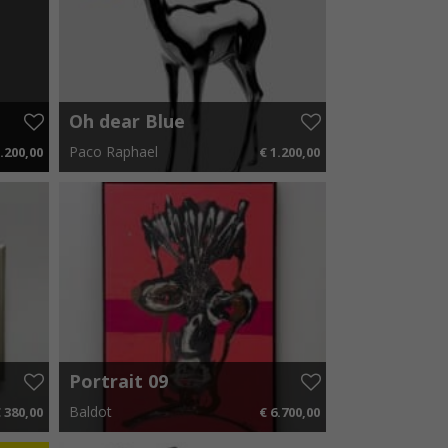
Oh dear Blue
Paco Raphael
.200,00
€ 1.200,00
00 p.m.
36 cm x 48 cm
€ 18,00 p.m.
Portrait 09
Baldot
 380,00
€ 6.700,00
70 p.m.
120 cm x 190 cm
€ 100,50 p.m.