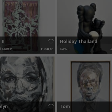
 II
Holiday Thailand
Black
l Martin
KAWS
€ 950,00
€
x 55 cm
€ 14,25 p.m.
15 cm x 28 cm
€ 12,
elyn
Tom