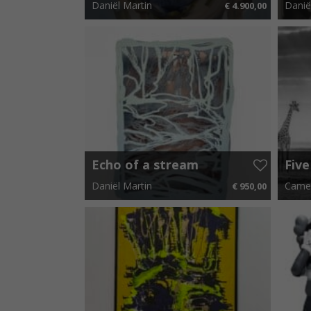
Daniël Martin
Danië
€ 4.900,00
120 cm x 140 cm
€ 73,50 p.m.
120 cm
Echo of a stream
Five
IV
Daniël Martin
Came
€ 950,00
40 cm x 55 cm
€ 14,25 p.m.
208 cm