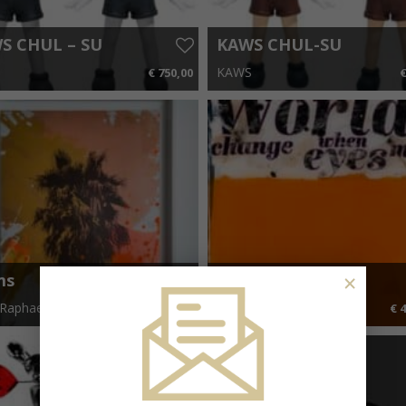
S CHUL – SU
KAWS CHUL-SU
y
Colour
S
KAWS
€ 750,00
€
x 40 cm
×
ms
Worlds Change
Raphael
Jörg Döring
€ 850,00
€ 4
x 39 cm
€ 12,75 p.m.
120 cm x 150 cm
€ 63,