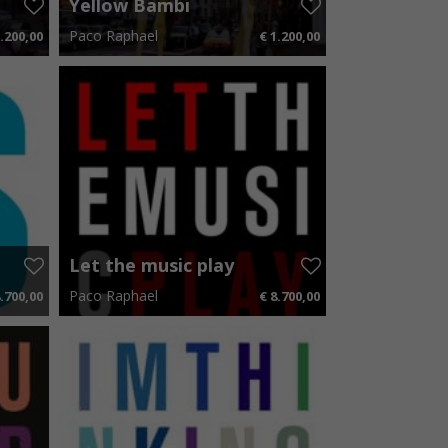
Yellow Bambi
Paco Raphael
.200,00
€ 1.200,00
00 p.m.
50 cm x 60 cm
€ 18,00 p.m.
Let the music play
– Lightbox
Paco Raphael
.700,00
€ 8.700,00
50 p.m.
125 cm x 125 cm
€ 130,50 p.m.