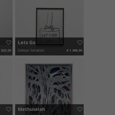
Lets Go
Selwyn Senatori
 825,00
€ 1.490,00
38 p.m.
62 cm x 82 cm
€ 22,35 p.m.
Methuselah