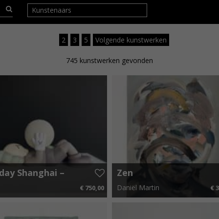
Kunstenaars
1
2
3
5
Volgende kunstwerken
745
kunstwerken gevonden
day Shanghai –
Zen
wn
S
Daniël Martin
€ 750,00
€ 3
x 12 cm
€ 11,25 p.m.
90 cm x 120 cm
€ 58,