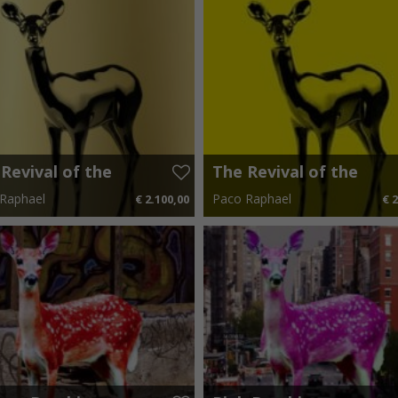
Revival of the
The Revival of the
bi – Gold
Bambi – Yellow
Raphael
Paco Raphael
€ 2.100,00
€ 2
x 75 cm
€ 31,50 p.m.
50 cm x 70 cm
€ 31,