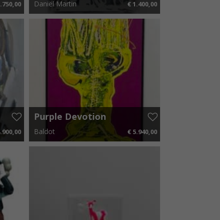
Daniël Martin
.750,00
€ 1.400,00
25 p.m.
40 cm x 50 cm
€ 21,00 p.m.
Purple Devotion
Baldot
.900,00
€ 5.940,00
50 p.m.
105 cm x 170 cm
€ 89,10 p.m.