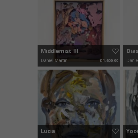
Middlemist III
Dias
Daniël Martin
Danië
€ 1.600,00
40 cm x 50 cm
€ 24,00 p.m.
40 cm 
Lucia
Yoc