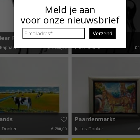
Meld je aan
voor onze nieuwsbrief
E-
dear Red
Oh dear Pink
mailadres
*
Raphael
Paco Raphael
€ 1.200,00
€ 1
x 48 cm
€ 18,00 p.m.
36 cm x 48 cm
€ 18,
lands
Paardenmarkt
dschap
s Donker
Justus Donker
€ 780,00
€
 x 40 cm
€ 11,70 p.m.
40 cm x 30 cm
€ 5,