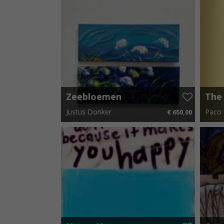
Zeebloemen
The 
tweeluik 3
Bam
Justus Donker
Paco 
€ 650,00
€ 9,75 p.m.
55 cm 