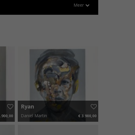
Ryan
Daniël Martin
.900,00
€ 3.900,00
50 p.m.
90 cm x 120 cm
€ 58,50 p.m.