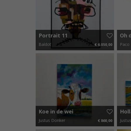
Portrait 11
Oh 
Baldot
Paco 
€ 6.050,00
120 cm x 150 cm
€ 90,75 p.m.
36 cm 
Koe in de wei
Hol
lan
Justus Donker
Justu
€ 860,00
60 cm x 90 cm
€ 12,90 p.m.
100 cm