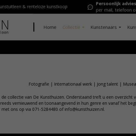
Persoonlijk advie
nstuitleen & renteloze kunstkoop
per mail, telefoon o
Home
Collectie
Kunstenaars
Kun
Fotografie
|
Internationaal werk
|
Jong talent
|
Musea
n de collectie van De Kunsthuizen. Onderstaand treft u een overzich
 reeds vernieuwend en toonaangevend in hun genre en vanaf het begi
t met ons op via 071-5284480 of info@kunsthuizen.nl.