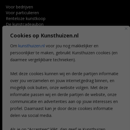
Voor bedrijven
Voor particulieren
Renteloze kunstkoop
De kunstcadeaubon
Art @ Home service
Cookies op Kunsthuizen.nl
Voordelen
Referenties
Om
kunsthuizen.nl
voor jou nog makkelijker en
Veelgestelde vragen
persoonlijker te maken, gebruikt Kunsthuizen cookies (en
CONTACT
daarmee vergelijkbare technieken).
Contact
Met deze cookies kunnen wij en derde partijen informatie
Leiden
over jou verzamelen en jouw internetgedrag binnen, en
Amsterdam
mogelijk ook buiten, onze website volgen. Met deze
Breda
Favorieten
informatie passen wij en derde partijen de website, onze
Mijn art alert
communicatie en advertenties aan op jouw interesses en
profiel. Daarnaast kan je door deze cookies informatie
delen via social media.
NIEUWSBRIEF
Als je op “Accepteer” klikt, dan geef je Kunsthuizen