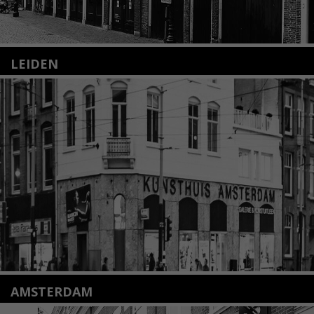
LEIDEN
Nieuwstraat 35
2312 KA Leiden
+31(0)71 – 52 84 480
info@kunsthuisleiden.nl
Lees meer
AMSTERDAM
Amstelveenseweg 135