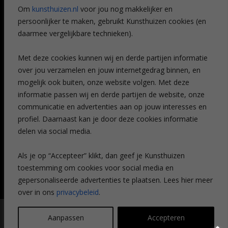
Referenties
Om
kunsthuizen.nl
voor jou nog makkelijker en
Veelgestelde vragen
persoonlijker te maken, gebruikt Kunsthuizen cookies (en
CONTACT
daarmee vergelijkbare technieken).
Contact
Met deze cookies kunnen wij en derde partijen informatie
Leiden
over jou verzamelen en jouw internetgedrag binnen, en
Amsterdam
mogelijk ook buiten, onze website volgen. Met deze
Breda
Favorieten
informatie passen wij en derde partijen de website, onze
Mijn art alert
communicatie en advertenties aan op jouw interesses en
profiel. Daarnaast kan je door deze cookies informatie
delen via social media.
NIEUWSBRIEF
Als je op “Accepteer” klikt, dan geef je Kunsthuizen
toestemming om cookies voor social media en
gepersonaliseerde advertenties te plaatsen. Lees hier meer
over in ons
privacybeleid
.
© Kunsthuizen 2026 All rights reserved |
Disclaimer
|
Privacy
Aanpassen
Accepteren
statement
| Communicatie:
Legit