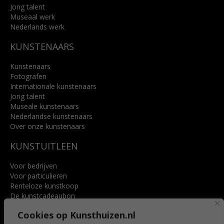
Jong talent
Museaal werk
Nederlands werk
KUNSTENAARS
Kunstenaars
Fotografen
Internationale kunstenaars
Jong talent
Museale kunstenaars
Nederlandse kunstenaars
Over onze kunstenaars
KUNSTUITLEEN
Voor bedrijven
Voor particulieren
Renteloze kunstkoop
De kunstcadeaubon
Art @ Home service
Cookies op Kunsthuizen.nl
Voordelen