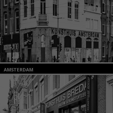
2312 KA Leiden
+31(0)71 – 52 84 480
info@kunsthuisleiden.nl
Lees meer
AMSTERDAM
Amstelveenseweg 135
1075 VX Amsterdam
+31 (0)20 2332546
info@kunsthuisamsterdam.nl
Lees meer