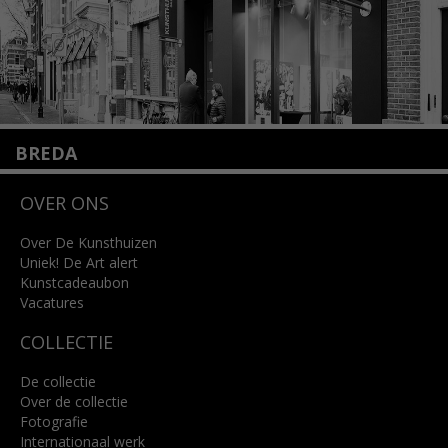
BREDA
Wilhelminastraat 11
OVER ONS
4818 SB Breda
+31 (0)76 5221309
info@kunsthuisbreda.nl
Over De Kunsthuizen
Uniek! De Art alert
Kunstcadeaubon
Lees meer
Vacatures
COLLECTIE
De collectie
Over de collectie
Fotografie
Internationaal werk