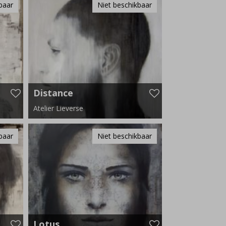
baar
Niet beschikbaar
Distance
Atelier Lieverse
110 cm x 110 cm
baar
Niet beschikbaar
Lotus