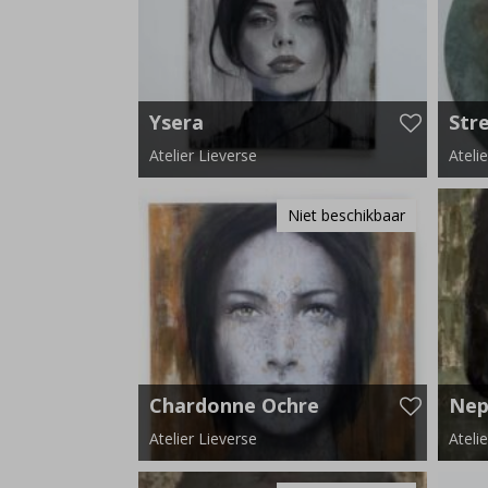
Ysera
Stre
Atelier Lieverse
Ateli
120 cm x 140 cm
180 c
Niet beschikbaar
Chardonne Ochre
Nep
ver
Atelier Lieverse
Ateli
110 cm x 110 cm
150 c