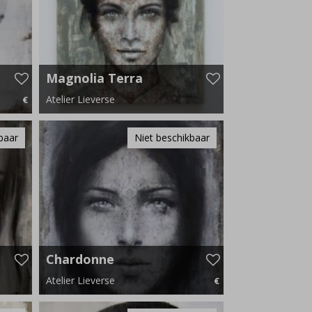
Magnolia Terra
Vert
Atelier Lieverse
€
00 p.m.
110 cm x 110 cm
baar
Niet beschikbaar
Chardonne
Atelier Lieverse
€
60 cm x 80 cm