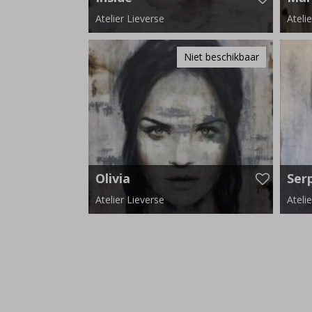
Atelier Lieverse
Ateli
180 cm x 100 cm
190 c
Niet beschikbaar
Olivia
Ser
Atelier Lieverse
Ateli
190 cm x 110 cm
120 c