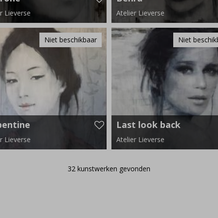
er Lieverse
Atelier Lieverse
m x 110 cm
190 cm x 110 cm
Niet beschikbaar
Niet beschik
pentine
Last look back
er Lieverse
Atelier Lieverse
m x 140 cm
140 cm x 120 cm
€ 0,
32 kunstwerken gevonden