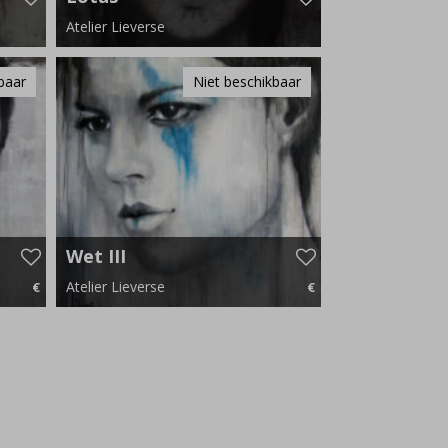
Atelier Lieverse
120 cm x 140 cm
baar
Niet beschikbaar
Wet III
Atelier Lieverse
€
€
00 p.m.
130 cm x 130 cm
€ 0,00 p.m.