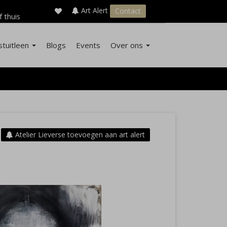
×
s
Art Alert
Contact
f thuis
stuitleen
Blogs
Events
Over ons
Atelier Lieverse toevoegen aan art alert