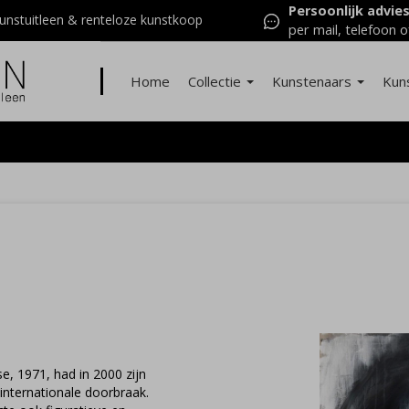
Persoonlijk advie
nstuitleen & renteloze kunstkoop
per mail, telefoon o
Home
Collectie
Kunstenaars
Kun
e, 1971, had in 2000 zijn
 internationale doorbraak.