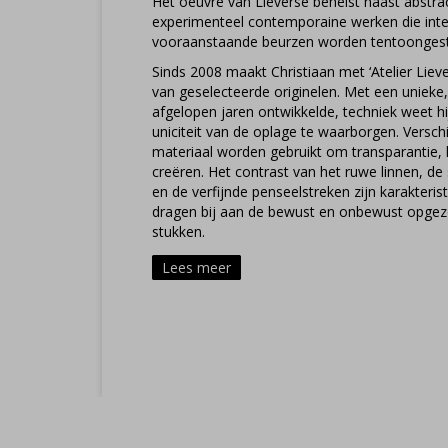
Het oeuvre van Lieverse behelst naast abstrac
experimenteel contemporaine werken die int
vooraanstaande beurzen worden tentoongest
Sinds 2008 maakt Christiaan met ‘Atelier Liev
van geselecteerde originelen. Met een unieke
afgelopen jaren ontwikkelde, techniek weet hij
uniciteit van de oplage te waarborgen. Verschi
materiaal worden gebruikt om transparantie, k
creëren. Het contrast van het ruwe linnen, de
en de verfijnde penseelstreken zijn karakteri
dragen bij aan de bewust en onbewust opgezo
stukken.
Binnen het oeuvre van Lieverse is identiteit i
Lees meer
een vaak terugkerende thematiek. Personen d
buiten het doek kijken. Lieverse weerspiegelt i
waarneembare emoties. Door de pure en eige
dat doet blijft het werk spannend door zijn e
veranderlijke interpretatie van de kijker. Het g
of staat te gebeuren. Als een movie-still. Liev
verbinding creëren tussen de kijker en het on
vanaf de eerste ontmoeting.