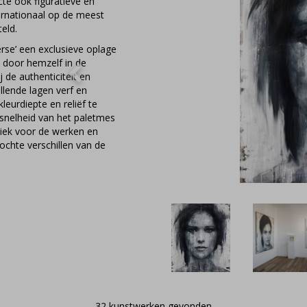
te ook figuratieve en
ernationaal op de meest
eld.
erse’ een exclusieve oplage
, door hemzelf in de
 de authenticiteit en
llende lagen verf en
leurdiepte en reliëf te
 snelheid van het paletmes
stiek voor de werken en
chte verschillen van de
n een globaliserende wereld
ie naar iets of iemand
n zijn doeken duidelijk
ntijdse manier waarop hij
igen- maar ook
evoel dat er iets is gebeurd
erse wil met zijn werk een
bekende. Empathisch. Al
32 kunstwerken gevonden