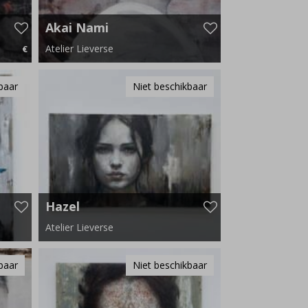
Akai Nami
Atelier Lieverse
€
00 p.m.
190 cm x 110 cm
baar
Niet beschikbaar
Hazel
Atelier Lieverse
110 cm x 90 cm
baar
Niet beschikbaar