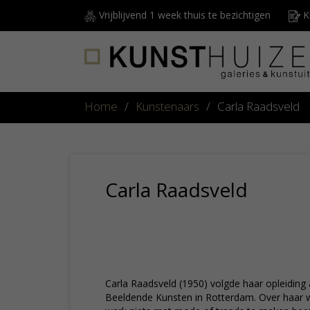
Vrijblijvend 1 week thuis te bezichtigen
Ku
Home
/
Kunstenaars
/
Carla Raadsveld
Carla Raadsveld
Carla Raadsveld (1950) volgde haar opleidin
Beeldende Kunsten in Rotterdam. Over haar we