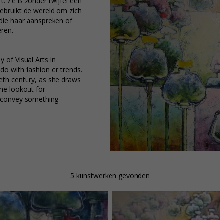
. Ze is zonder twijfel een
ebruikt de wereld om zich
 die haar aanspreken of
eren.
 of Visual Arts in
do with fashion or trends.
ieth century, as she draws
he lookout for
r convey something
5 kunstwerken gevonden