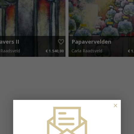
avers II
Papavervelden
 Raadsveld
Carla Raadsveld
€ 1.540,00
€ 1
 x 120 cm
€ 23,10 p.m.
140 cm x 100 cm
€ 29,
×