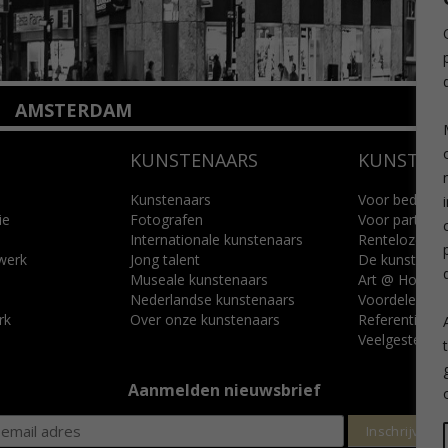
AMSTERDAM
Amstelveenseweg 135
KUNSTENAARS
KUNSTUI
1075 VX Amsterdam
+31 (0)20 2332546
info@kunsthuisamsterdam.nl
Kunstenaars
Voor bedrijve
ie
Fotografen
Voor particuli
Internationale kunstenaars
Renteloze ku
Lees meer
 werk
Jong talent
De kunstcad
Museale kunstenaars
Art @ Home s
Nederlandse kunstenaars
Voordelen
rk
Over onze kunstenaars
Referenties
Veelgestelde 
Aanmelden nieuwsbrief