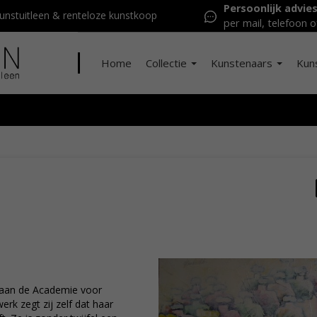
Persoonlijk advie
nstuitleen & renteloze kunstkoop
per mail, telefoon o
Home
Collectie
Kunstenaars
Kun
g aan de Academie voor
rk zegt zij zelf dat haar