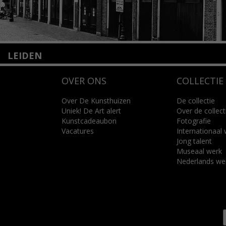
LEIDEN
Nieuwstraat 35
OVER ONS
COLLECTIE
2312 KA Leiden
+31(0)71 – 52 84 480
info@kunsthuisleiden.nl
Over De Kunsthuizen
De collectie
Uniek! De Art alert
Over de collect
Kunstcadeaubon
Fotografie
Lees meer
Vacatures
Internationaal
Jong talent
Museaal werk
Nederlands we