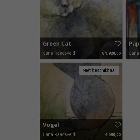
Green Cat
Pap
Carla Raadsveld
Carla
€ 1.920,00
90 cm x 120 cm
€ 28,80 p.m.
60 cm
Niet beschikbaar
Vogel
Carla Raadsveld
€ 590,00