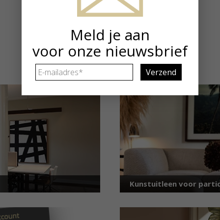
5 kunstwerken gevonden
Meld je aan
voor onze nieuwsbrief
E-
mailadres
*
Kunstuitleen voor partic