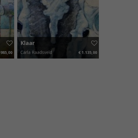
Klaar
Carla Raadsveld
.985,00
€ 1.135,00
78 p.m.
100 cm x 50 cm
€ 17,03 p.m.