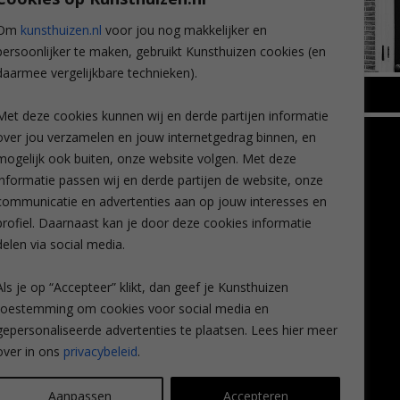
Om
kunsthuizen.nl
voor jou nog makkelijker en
persoonlijker te maken, gebruikt Kunsthuizen cookies (en
daarmee vergelijkbare technieken).
BREDA
Met deze cookies kunnen wij en derde partijen informatie
Wilhelminastraat 11
over jou verzamelen en jouw internetgedrag binnen, en
TLEEN
CONTACT
4818 SB Breda
mogelijk ook buiten, onze website volgen. Met deze
+31 (0)76 5221309
n
info@kunsthuisbreda.nl
Contact
informatie passen wij en derde partijen de website, onze
eren
Leiden
communicatie en advertenties aan op jouw interesses en
nstkoop
Amsterdam
profiel. Daarnaast kan je door deze cookies informatie
Lees meer
eaubon
Breda
delen via social media.
ervice
Favorieten
Mijn art alert
Als je op “Accepteer” klikt, dan geef je Kunsthuizen
vragen
toestemming om cookies voor social media en
gepersonaliseerde advertenties te plaatsen. Lees hier meer
over in ons
privacybeleid
.
Aanpassen
Accepteren