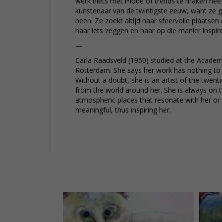
werk niets met mode of trends te maken heeft
kunstenaar van de twintigste eeuw, want ze g
heen. Ze zoekt altijd naar sfeervolle plaatsen
haar iets zeggen en haar op die manier inspir
—
Carla Raadsveld (1950) studied at the Academy
Rotterdam. She says her work has nothing to 
Without a doubt, she is an artist of the twent
from the world around her. She is always on t
atmospheric places that resonate with her o
meaningful, thus inspiring her.