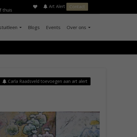
×
s
Art Alert
Contact
f thuis
stuitleen
Blogs
Events
Over ons
Carla Raadsveld toevoegen aan art alert