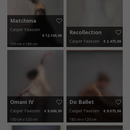
Matchima
Void I
Casper Faassen
Recollection
€ 12.100,00
XXIV – II
Casper Faassen
€ 2.475,00
150 cm x 180 cm
€ 181,50 p.m.
25 cm x 30 cm
€ 37,13 p.m.
Omani IV
Do Ballet
Casper Faassen
Casper Faassen
€ 8.060,00
€ 9.075,00
100 cm x 120 cm
180 cm x 120 cm
€ 120,90 p.m.
€ 136,13 p.m.