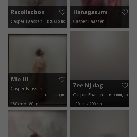
Recollection
Hanagasumi
XXV – III
III
Casper Faassen
Casper Faassen
€ 2.250,00
25 cm x 35 cm
€ 33,75 p.m.
115 cm x 140 cm
Mio III
Zee bij dag
Casper Faassen
Casper Faassen
€ 11.000,00
€ 9.000,00
150 cm x 180 cm
100 cm x 200 cm
€ 165,00 p.m.
€ 135,00 p.m.