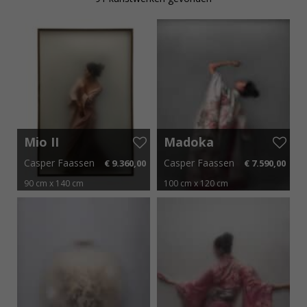
Kerk Leiden
Mio II
Madoka
XXIV – V
Casper Faassen
Casper Faassen
€ 9.360,00
€ 7.590,00
90 cm x 140 cm
100 cm x 120 cm
€ 140,40 p.m.
€ 113,85 p.m.