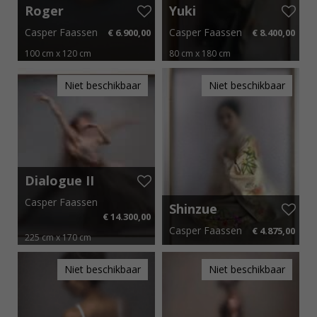
Roger
Yuki
Casper Faassen
Casper Faassen
€ 6.900,00
€ 8.400,00
100 cm x 120 cm
80 cm x 180 cm
€ 103,50 p.m.
€ 126,00 p.m.
Niet beschikbaar
Niet beschikbaar
Dialogue II
Casper Faassen
Shinzue
€ 14.300,00
Casper Faassen
€ 4.875,00
225 cm x 170 cm
€ 214,50 p.m.
50 cm x 75 cm
€ 73,13 p.m.
Niet beschikbaar
Niet beschikbaar