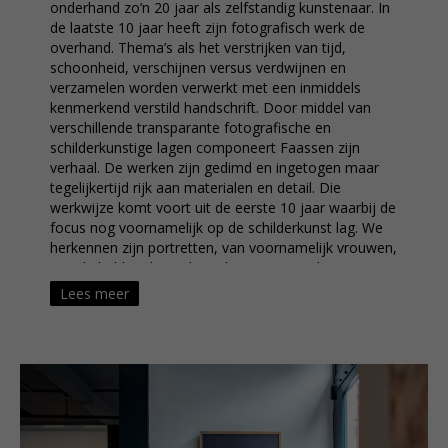
onderhand zo’n 20 jaar als zelfstandig kunstenaar. In
de laatste 10 jaar heeft zijn fotografisch werk de
overhand. Thema’s als het verstrijken van tijd,
schoonheid, verschijnen versus verdwijnen en
verzamelen worden verwerkt met een inmiddels
kenmerkend verstild handschrift. Door middel van
verschillende transparante fotografische en
schilderkunstige lagen componeert Faassen zijn
verhaal. De werken zijn gedimd en ingetogen maar
tegelijkertijd rijk aan materialen en detail. Die
werkwijze komt voort uit de eerste 10 jaar waarbij de
focus nog voornamelijk op de schilderkunst lag. We
herkennen zijn portretten, van voornamelijk vrouwen,
aan de heldere krijtachtige lijnen. Het werk van
Casper Faassen wordt tentoongesteld op
Lees meer
prestigieuze internationale beurzen en is opgenomen
in zowel particuliere als openbare collecties als het
Frans Hals Museum, Museum De Lakenhal en het
Haags Historisch Museum.
—
Leiden-based artist Casper Faassen has been
working as a freelance artist for about 20 years. In