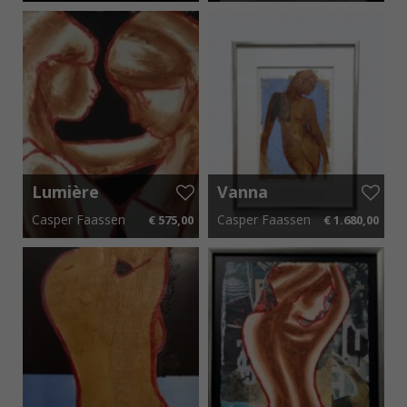
60 cm x 60 cm
€ 10,20 p.m.
90 cm x 170 cm
€ 81,90 p.m.
Lumière
Vanna
Blanc
Casper Faassen
Casper Faassen
€ 575,00
€ 1.680,00
55 cm x 40 cm
€ 8,63 p.m.
70 cm x 95 cm
€ 25,20 p.m.