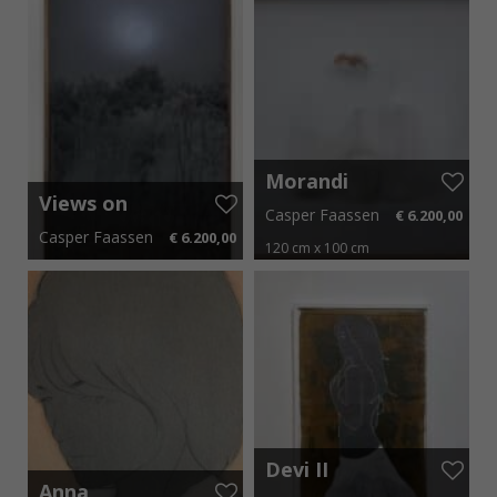
Morandi
Views on
Casper Faassen
€ 6.200,00
the Moon
Casper Faassen
€ 6.200,00
120 cm x 100 cm
75 cm x 150 cm
€ 93,00 p.m.
€ 93,00 p.m.
Devi II
Anna