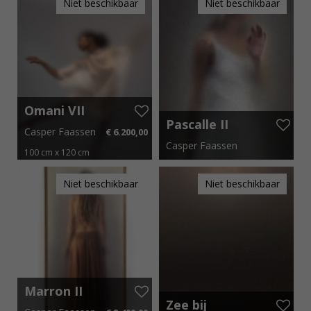
Niet beschikbaar
Niet beschikbaar
Omani VII
Pascalle II
Casper Faassen
€ 6.200,00
Casper Faassen
100 cm x 120 cm
€ 93,00 p.m.
75 cm x 180 cm
Niet beschikbaar
Niet beschikbaar
Marron II
Zee bij