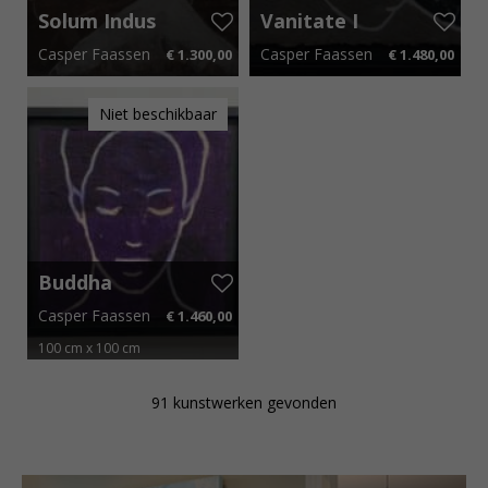
Solum Indus
Vanitate I
III
Casper Faassen
Casper Faassen
€ 1.300,00
€ 1.480,00
100 cm x 65 cm
€ 19,50 p.m.
140 cm x 85 cm
€ 22,20 p.m.
Niet beschikbaar
Buddha
Lines –
Casper Faassen
€ 1.460,00
Purple
100 cm x 100 cm
€ 21,90 p.m.
91 kunstwerken gevonden