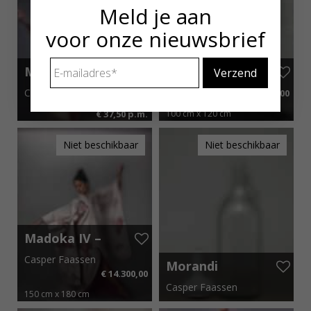
Meld je aan
voor onze nieuwsbrief
E-
Mado I
Matchima
mailadres
*
Void I
Casper Faassen
Casper Faassen
€ 2.500,00
€ 6.900,00
€ 37,50 p.m.
100 cm x 120 cm
€ 103,50 p.m.
Niet beschikbaar
Niet beschikbaar
Madoka IV –
III
Casper Faassen
Morandi
€ 14.300,00
Series III
Casper Faassen
150 cm x 180 cm
€ 214,50 p.m.
50 cm x 75 cm