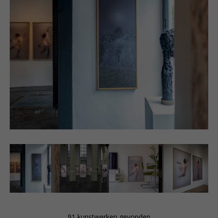
the last 10 years, his photographic work has taken
precedence. Themes such as the passage of time,
beauty, appearance versus disappearance, and
collection are expressed through a now-characteristic
subdued handwriting. Using various transparent
photographic and painterly layers, Faassen
composes his narrative. The works are muted and
understated but simultaneously rich in materials and
detail. This approach stems from his first 10 years,
during which the focus was primarily on painting. His
portraits, mainly of women, are recognizable by their
bright chalk-like lines. The work of Casper Faassen is
exhibited at prestigious international fairs and is
STILL Casper Faassen Hooglandse Kerk Leiden
included in both private and public collections, such
as the Frans Hals Museum, Museum De Lakenhal,
and the Hague Historical Museum.
STILL Casper
Faassen
Hooglandse
91 kunstwerken gevonden