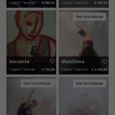
Casper Faassen
Casper Faassen
€ 400,00
€ 400,00
35 cm x 40 cm
€ 6,00 p.m.
35 cm x 40 cm
€ 6,00 p.m.
Niet beschikbaar
Inocente
Matchima
Void I
Casper Faassen
Casper Faassen
€ 750,00
€ 2.500,00
85 cm x 100 cm
€ 11,25 p.m.
40 cm x 50 cm
€ 37,50 p.m.
Niet beschikbaar
Niet beschikbaar