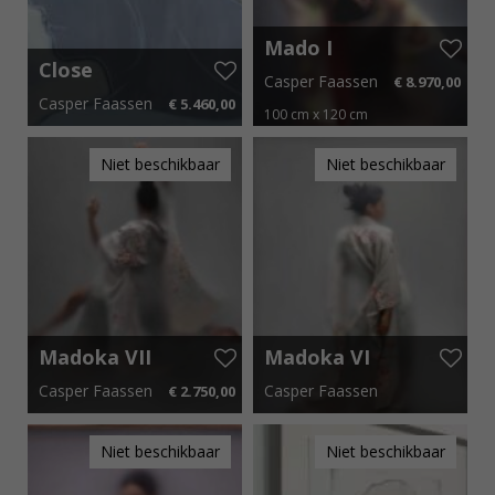
Mado I
Close
Casper Faassen
€ 8.970,00
Casper Faassen
€ 5.460,00
100 cm x 120 cm
170 cm x 90 cm
€ 81,90 p.m.
€ 134,55 p.m.
Niet beschikbaar
Niet beschikbaar
Madoka VII
Madoka VI
Casper Faassen
Casper Faassen
€ 2.750,00
40 cm x 50 cm
€ 41,25 p.m.
150 cm x 180 cm
Niet beschikbaar
Niet beschikbaar