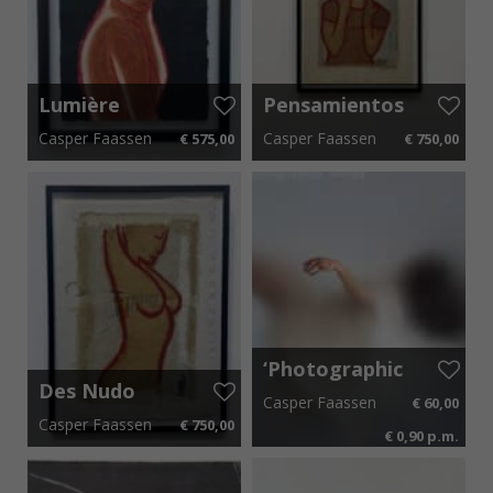
Lumière
Pensamientos
Noire
Casper Faassen
Casper Faassen
€ 575,00
€ 750,00
40 cm x 50 cm
€ 8,63 p.m.
70 cm x 80 cm
€ 11,25 p.m.
‘Photographic
Works’ –
Des Nudo
Casper Faassen
€ 60,00
Boek
Casper Faassen
€ 750,00
€ 0,90 p.m.
85 cm x 100 cm
€ 11,25 p.m.