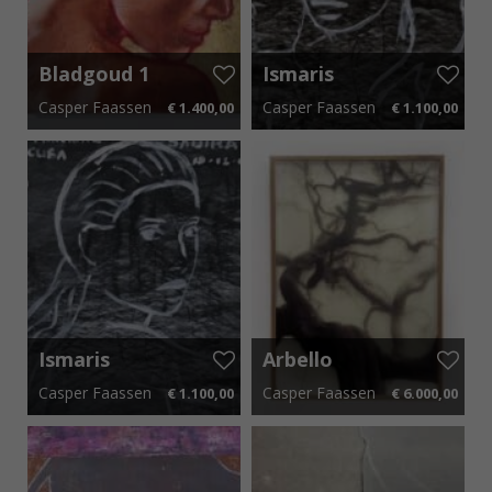
Bladgoud 1
Ismaris
Trinidad
Casper Faassen
Casper Faassen
€ 1.400,00
€ 1.100,00
Noir II
30 cm x 30 cm
€ 21,00 p.m.
50 cm x 60 cm
€ 16,50 p.m.
Ismaris
Arbello
Trinidad
Casper Faassen
Casper Faassen
€ 1.100,00
€ 6.000,00
Sadira
50 cm x 60 cm
€ 16,50 p.m.
80 cm x 110 cm
€ 90,00 p.m.