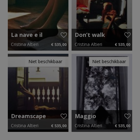
La nave e il
Don’t walk
porto
away
Cristina Altieri
Cristina Altieri
€ 535,00
€ 535,00
68 cm x 51 cm
€ 8,03 p.m.
45 cm x 60 cm
€ 8,03 p.m.
Niet beschikbaar
Niet beschikbaar
Dreamscape
Maggio
Cristina Altieri
Cristina Altieri
€ 535,00
€ 535,00
60 cm x 45 cm
€ 8,03 p.m.
45 cm x 60 cm
€ 8,03 p.m.