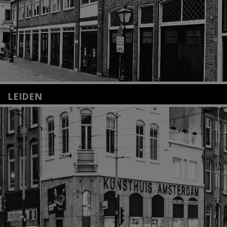
LEIDEN
Nieuwstraat 35
2312 KA Leiden
+31(0)71 – 52 84 480
info@kunsthuisleiden.nl
Lees meer