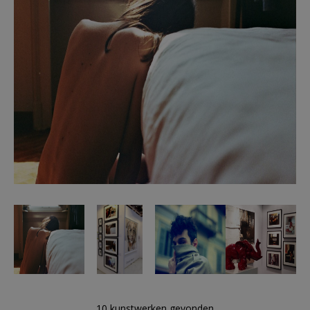
eeuwige botsing tussen goed en kwaad voort. Het
goede is het passieve dat gehoorzaamt aan de rede.
Het kwade is het actieve dat voortkomt uit de
vitaliteit. Alles wat hieruit volgt is een diep besef van
onmacht en verwarring, en de ononderbroken
inspanning om deze impasse te boven te komen.
In het fotografisch werk van Altieri symboliseren de
lichamen, gehuld in combinaties van licht en donker,
dergelijke paren van tegenstellingen; daarmee
schermen zij de ogen af, de gezichten, die
onzichtbaar blijven, verborgen, want representanten
van het meest intieme, het meest ware deel. De
angst om zich te ontdekken, aan de anderen en aan
zichzelf. Het lichaam wordt daardoor niet meer dan
een schil van het geestelijke deel waarbij de hoop
nog altijd wakker is, en duidelijk vertegenwoordigd in
de ononderbroken aanwezigheid van een bundel licht
die het donker doorklieft.
Christina Altieri treedt pas sinds 2010 naar buiten met
haar vrije werk, maar is inmiddels opgenomen in
diverse belangrijke publicaties en getoond op beurzen
10 kunstwerken gevonden