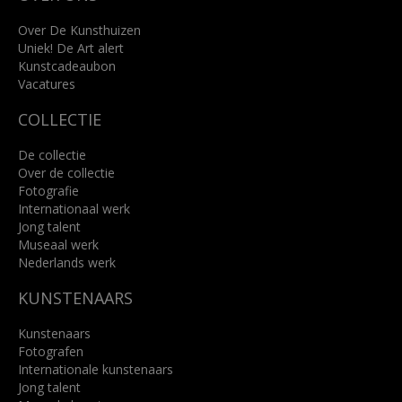
+31 (0)76 5221309
info@kunsthuisbreda.nl
Over De Kunsthuizen
Uniek! De Art alert
Kunstcadeaubon
Lees meer
Vacatures
COLLECTIE
De collectie
Over de collectie
Fotografie
Internationaal werk
Jong talent
Museaal werk
Nederlands werk
KUNSTENAARS
Kunstenaars
Fotografen
Internationale kunstenaars
Jong talent