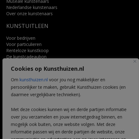
Museale kunstenaars
Nederlandse kunstenaars
Over onze kunstenaars
KUNSTUITLEEN
Voor bedrijven
Voor particulieren
Renteloze kunstkoop
De kunstcadeaubon
Art @ Home service
Cookies op Kunsthuizen.nl
Voordelen
Referenties
Om
kunsthuizen.nl
voor jou nog makkelijker en
Veelgestelde vragen
persoonlijker te maken, gebruikt Kunsthuizen cookies (en
CONTACT
daarmee vergelijkbare technieken).
Contact
Met deze cookies kunnen wij en derde partijen informatie
Leiden
over jou verzamelen en jouw internetgedrag binnen, en
Amsterdam
mogelijk ook buiten, onze website volgen. Met deze
Breda
Favorieten
informatie passen wij en derde partijen de website, onze
Mijn art alert