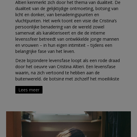
Altieri kenmerkt zich door het thema van dualiteit. De
dualiteit van de gelijktijdige ontmoeting, botsing van
licht en donker, van benaderingspunten en
vluchtpunten. Het werk toont een visie die Cristina’s
persoonlijke benadering van de wereld zowel
samenvat als karakteriseert en die de intieme
levenssfeer betreedt van ontwikkelde jonge mannen
en vrouwen – in hun eigen intimiteit – tijdens een
belangrijke fase van het leven.
Deze bijzondere levensfase loopt als een rode draad
door het oeuvre van Cristina Altieri. Een levensfase
waarin, na zich vertoond te hebben aan de
buitenwereld, de botsing met zichzelf het moeilijkste
struikelblok schijnt te zijn. Een leeftijd, waarop we wel
Lees meer
geleerd hebben om met een ander samen te leven en
ons lichaam met een ander te delen, maar waarop
het voor ons nog steeds moeilijk is om de eigen
sensibiliteit en emotionaliteit te accepteren en te
ontdekken. Zonder tegenstellingen is er geen
vooruitgang: aantrekking en afstoting, ratio en
vitaliteit, haat en liefde, ze zijn noodzakelijk voor de
menselijke existentie. Uit deze contrasten komt de