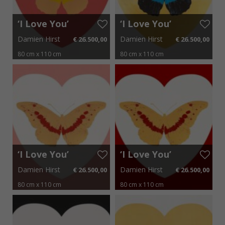
‘I Love You’
‘I Love You’
Coral
Gold Leaf
Damien Hirst
Damien Hirst
€ 26.500,00
€ 26.500,00
Oriental
Black
Gold Cool
Turquoise
80 cm x 110 cm
80 cm x 110 cm
Gold 2015
2015
€ 397,50 p.m.
€ 397,50 p.m.
‘I Love You’
‘I Love You’
White Pink
White Red
Damien Hirst
Damien Hirst
€ 26.500,00
€ 26.500,00
Cool Gold
Cool Gold
Poppy Red
Poppy Red
80 cm x 110 cm
80 cm x 110 cm
2015
2015
€ 397,50 p.m.
€ 397,50 p.m.