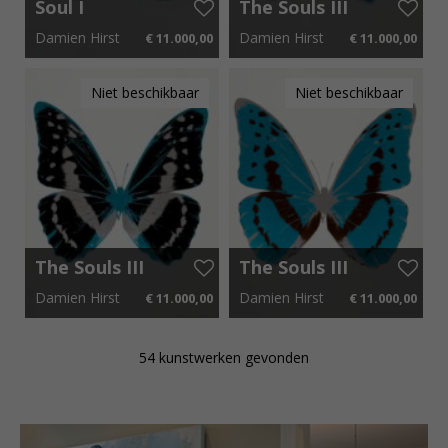
Soul I
The Souls III
Silvergloss –
OC7927
Damien Hirst
Damien Hirst
€ 11.000,00
€ 11.000,00
Chocolate –
Turquoise –
Topaz
Rustic
65 cm x 85 cm
€ 165,00 p.m.
64 cm x 85 cm
€ 165,00 p.m.
OC7740
Copper –
Niet beschikbaar
Niet beschikbaar
Silver Gloss
The Souls III
The Souls III
– Raven
Topaz –
Damien Hirst
Damien Hirst
€ 11.000,00
€ 11.000,00
Black –
Chocolate –
Silver Gloss
Silver gloss
65 cm x 85 cm
€ 165,00 p.m.
64 cm x 85 cm
€ 165,00 p.m.
– Topaz
OC7900
54 kunstwerken gevonden
OC7939