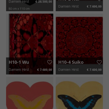
Damien Hirst
€ 26.500,00
Gold
Jahān
Damien Hirst
€ 7.600,00
Loganberry
80 cm x 110 cm
2015
€ 397,50 p.m.
100 cm x 100 cm
H10-1 Wu
H10-4 Suiko
Zetian
Damien Hirst
Damien Hirst
€ 7.600,00
€ 7.600,00
100 cm x 100 cm
100 cm x 100 cm