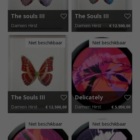
The souls III
The Souls III
Damien Hirst
Damien Hirst
€ 12.500,00
65 cm x 85 cm
65 cm x 85 cm
€ 187,50 p.m.
Niet beschikbaar
Niet beschikbaar
The Souls III
Delicately
trained
Damien Hirst
Damien Hirst
€ 12.500,00
€ 5.950,00
Powerful
and Brilliant
65 cm x 85 cm
€ 187,50 p.m.
48 cm x 48 cm
€ 89,25 p.m.
Supernova
Niet beschikbaar
Niet beschikbaar