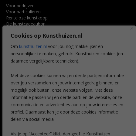
Voor bedrijven
Voor particulieren
Renteloze kunstkoop
De kunstcadeaubon
Art @ Home service
Cookies op Kunsthuizen.nl
Voordelen
Referenties
Om
kunsthuizen.nl
voor jou nog makkelijker en
Veelgestelde vragen
persoonlijker te maken, gebruikt Kunsthuizen cookies (en
CONTACT
daarmee vergelijkbare technieken).
Contact
Met deze cookies kunnen wij en derde partijen informatie
Leiden
over jou verzamelen en jouw internetgedrag binnen, en
Amsterdam
mogelijk ook buiten, onze website volgen. Met deze
Breda
Favorieten
informatie passen wij en derde partijen de website, onze
Mijn art alert
communicatie en advertenties aan op jouw interesses en
profiel. Daarnaast kan je door deze cookies informatie
delen via social media.
NIEUWSBRIEF
Als je op “Accepteer” klikt, dan geef je Kunsthuizen