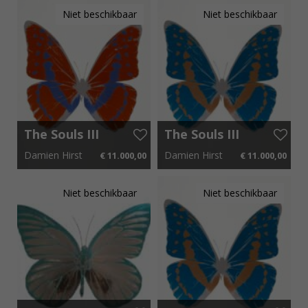
Rich and
Niet beschikbaar
Niet beschikbaar
Luxuriant
Supernova
The Souls III
The Souls III
Prairie
Turqouise –
Damien Hirst
Damien Hirst
€ 11.000,00
€ 11.000,00
Copper -
Rustic
Frost Blue –
Copper –
65 cm x 85 cm
€ 165,00 p.m.
65 cm x 85 cm
€ 165,00 p.m.
Silver gloss
Silver Gloss
Niet beschikbaar
Niet beschikbaar
OC7917
OC7927