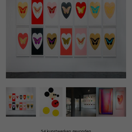
geconfronteerd. Dit werk werd in 2004 voor 9,3
miljoen verkocht en Hirst’s werk “Lullaby Spring” werd
in juni 2007 bij Sotheby’s voor 14,5 miljoen bij opbod
verkocht, op dat moment het duurst geveilde
kunstwerk ooit van een nog levende kunstenaar.
Damien Hirst’s werk is een extreme en buitensporige
vorm van kunst in deze eeuw. Decadent naar
klassieke schoonheid, van het inwendige naar het
conceptuele. Damien Hirst’s werk is altijd het vieren
van het leven en het grijpt terug naar het dringende in
onze tijd: de dood, verval en ziekte. Dit gaat vaak
samen met het strakke formele van de glazen vitrine
of de witte kubus. Metaforen van
geneesmiddelenleer en artsenkennis,
mediapropaganda en het vervreemden van de natuur
komen terug in de vorm en inhoud van zijn werk. Met
invloeden van Francis Bacon tot Engelse punk tot de
pop-art van de jaren zestig. De media associeert zijn
werk met de dood maar hij maakt net zo goed werk
met betrekking op liefde en met poëtische
benadering.
54 kunstwerken gevonden