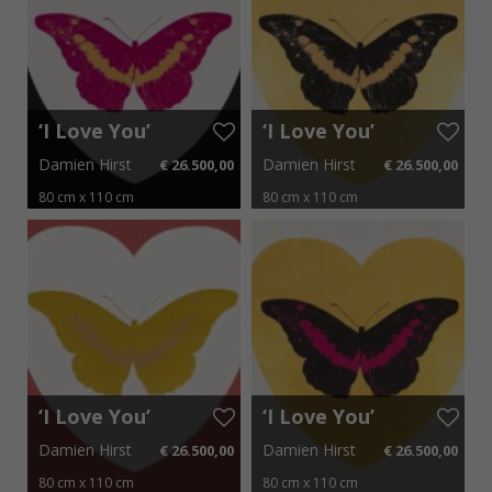
‘I Love You’
‘I Love You’
White Black
Gold Leaf
Damien Hirst
Damien Hirst
€ 26.500,00
€ 26.500,00
Fuchsia Cool
Black Cool
Gold 2015
Gold 2015
80 cm x 110 cm
80 cm x 110 cm
€ 397,50 p.m.
€ 397,50 p.m.
‘I Love You’
‘I Love You’
White Coral
Gold Leaf
Damien Hirst
Damien Hirst
€ 26.500,00
€ 26.500,00
Oriental
Black
Gold Cool
Fuchsia 2015
80 cm x 110 cm
80 cm x 110 cm