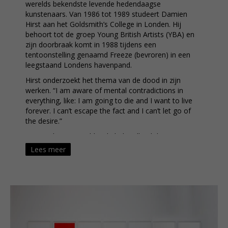
werelds bekendste levende hedendaagse
kunstenaars. Van 1986 tot 1989 studeert Damien
Hirst aan het Goldsmith’s College in Londen. Hij
behoort tot de groep Young British Artists (YBA) en
zijn doorbraak komt in 1988 tijdens een
tentoonstelling genaamd Freeze (bevroren) in een
leegstaand Londens havenpand.
Hirst onderzoekt het thema van de dood in zijn
werken. “I am aware of mental contradictions in
everything, like: I am going to die and I want to live
forever. I can’t escape the fact and I can’t let go of
the desire.”
Hirst verkreeg wereldwijde bekendheid door zijn
kunstwerken met dieren die in een aquarium zijn
Lees meer
gepreserveerd in formaldehyde zoals de installatie
met de haai (1991) “The Physical Impossibility Of
Death In The Mind Of Someone Living”. De haai ziet
er levensecht uit omdat het gewoon een echte haai is
die lijkt te drijven in water. Met zijn opengesperde
kaken en messcherpe tanden lijkt het een directe
bedreiging voor het leven van de kijker, die hierdoor
rechtstreeks met zijn eigen sterfelijkheid wordt