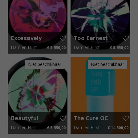
Excessively
Too Earnest
Good Jittery
somewhat
Damien Hirst
Damien Hirst
€ 5.950,00
€ 5.950,00
but Pleasant
evasive
Supernova
Earnestness
48 cm x 48 cm
€ 89,25 p.m.
48 cm x 48 cm
€ 89,25 p.m.
itself is
Niet beschikbaar
Niet beschikbaar
Good
Supernova
Beautyful
The Cure OC
less Furtive
10233
Damien Hirst
Damien Hirst
€ 5.950,00
€ 14.500,00
somewhat
Pungent
48 cm x 48 cm
€ 89,25 p.m.
65 cm x 85 cm
€ 217,50 p.m.