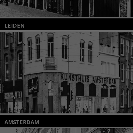
LEIDEN
Nieuwstraat 35
2312 KA Leiden
+31(0)71 – 52 84 480
info@kunsthuisleiden.nl
Lees meer
AMSTERDAM
Amstelveenseweg 135