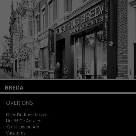
1075 VX Amsterdam
+31 (0)20 2332546
info@kunsthuisamsterdam.nl
Lees meer
BREDA
Wilhelminastraat 11
OVER ONS
4818 SB Breda
+31 (0)76 5221309
info@kunsthuisbreda.nl
Over De Kunsthuizen
Uniek! De Art alert
Kunstcadeaubon
Lees meer
Vacatures