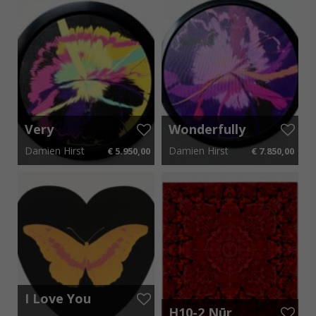
Very
Wonderfully
Unacademic
Kindharted
Damien Hirst
Damien Hirst
€ 5.950,00
€ 7.850,00
utterly
Supernova
Perfect
48 cm x 48 cm
€ 89,25 p.m.
78 cm x 78 cm
€ 117,75 p.m.
Supernova
I Love You
Black Cool
H10-2 Nūr