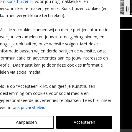
Om
kunsthuizen.nl
voor jou nog makkelijker en
persoonlijker te maken, gebruikt Kunsthuizen cookies (en
daarmee vergelijkbare technieken).
BREDA
Met deze cookies kunnen wij en derde partijen informatie
Wilhelminastraat 11
over jou verzamelen en jouw internetgedrag binnen, en
TLEEN
CONTACT
4818 SB Breda
mogelijk ook buiten, onze website volgen. Met deze
+31 (0)76 5221309
n
info@kunsthuisbreda.nl
Contact
informatie passen wij en derde partijen de website, onze
eren
Leiden
communicatie en advertenties aan op jouw interesses en
nstkoop
Amsterdam
profiel. Daarnaast kan je door deze cookies informatie
Lees meer
eaubon
Breda
delen via social media.
ervice
Favorieten
Mijn art alert
Als je op “Accepteer” klikt, dan geef je Kunsthuizen
vragen
toestemming om cookies voor social media en
gepersonaliseerde advertenties te plaatsen. Lees hier meer
over in ons
privacybeleid
.
Aanpassen
Accepteren