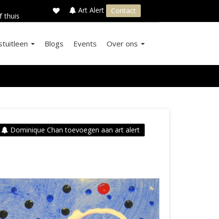
×
s
Art Alert
Contact
f thuis
stuitleen
Blogs
Events
Over ons
Dominique Chan toevoegen aan art alert