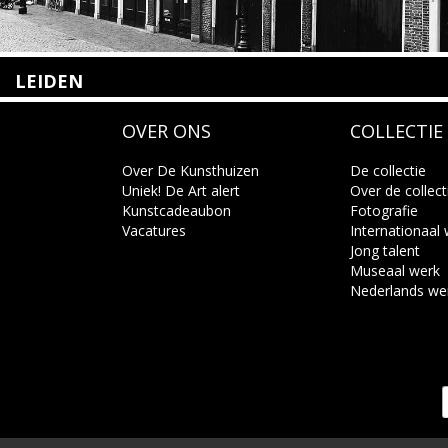
LEIDEN
Nieuwstraat 35
OVER ONS
COLLECTIE
2312 KA Leiden
+31(0)71 – 52 84 480
info@kunsthuisleiden.nl
Over De Kunsthuizen
De collectie
Uniek! De Art alert
Over de collect
Kunstcadeaubon
Fotografie
Lees meer
Vacatures
Internationaal
Jong talent
Museaal werk
Nederlands we