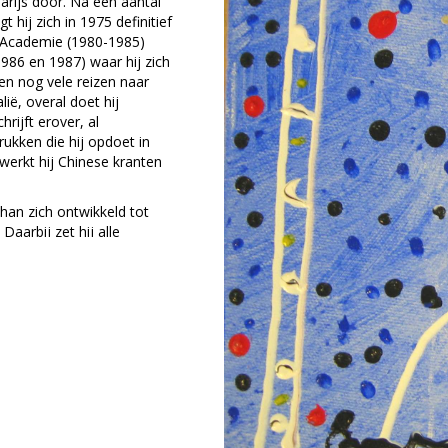
Parijs door. Na een aantal
hij zich in 1975 definitief
d Academie (1980-1985)
1986 en 1987) waar hij zich
lgen nog vele reizen naar
lië, overal doet hij
hrijft erover, al
rukken die hij opdoet in
werkt hij Chinese kranten
han zich ontwikkeld tot
aarbij zet hij alle
en ervan uit te buiten.
bruik van kleurgroepen die
lt vrijheid uit. Deze
ruik, fel en direct, en de
rf op het doek ligt.
deeld in verschillende
aal vertelt. Deze vakken en
iguranten die Chan snel en
n wordt wereldwijd