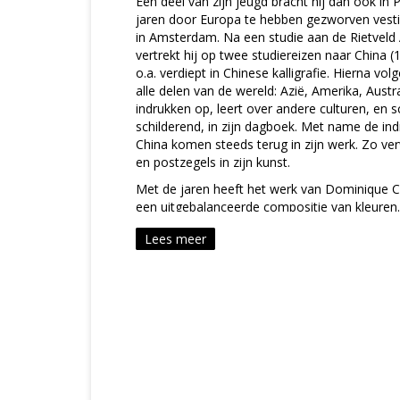
Een deel van zijn jeugd bracht hij dan ook in 
jaren door Europa te hebben gezworven vestigt 
in Amsterdam. Na een studie aan de Rietvel
vertrekt hij op twee studiereizen naar China (
o.a. verdiept in Chinese kalligrafie. Hierna vo
alle delen van de wereld: Azië, Amerika, Austra
indrukken op, leert over andere culturen, en sc
schilderend, in zijn dagboek. Met name de ind
China komen steeds terug in zijn werk. Zo ver
en postzegels in zijn kunst.
Met de jaren heeft het werk van Dominique C
een uitgebalanceerde compositie van kleuren. D
middelen in om de karakteristieke eigenschapp
Lees meer
Net als bij de “constructivisten”, maakt hij ge
in elk autonoom werk opduiken. Zijn werk straa
uitstraling wordt veroorzaakt door het kleurgeb
ogenschijnlijk chaotische manier waarop de ve
Opvallend is tevens dat zijn werk vaak is opge
vlakken, waarbij elk vlak weer een ander verh
kleuren vormen dan weer het decor voor de f
doeltreffend neer zet.
De vrolijkheid in het werk van Dominique Cha