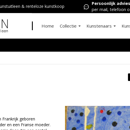
Persoonlijk advie
nstuitleen & renteloze kunstkoop
per mail, telefoon o
Home
Collectie
Kunstenaars
Kun
 Frankrijk geboren
ader en een Franse moeder.