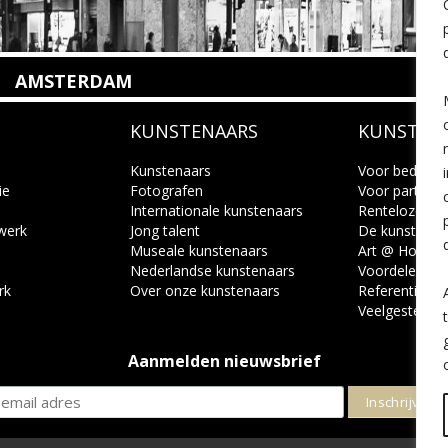
AMSTERDAM
Amstelveenseweg 135
KUNSTENAARS
KUNSTUI
1075 VX Amsterdam
+31 (0)20 2332546
info@kunsthuisamsterdam.nl
Kunstenaars
Voor bedrijve
ie
Fotografen
Voor particuli
Internationale kunstenaars
Renteloze ku
Lees meer
 werk
Jong talent
De kunstcad
Museale kunstenaars
Art @ Home s
Nederlandse kunstenaars
Voordelen
rk
Over onze kunstenaars
Referenties
Veelgestelde 
Aanmelden nieuwsbrief