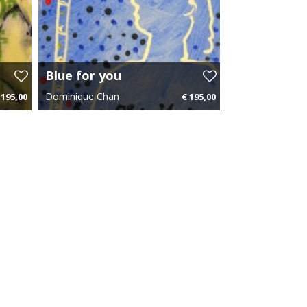
Blue for you
Dominique Chan
 195,00
€ 195,00
93 p.m.
20 cm x 20 cm
€ 2,93 p.m.