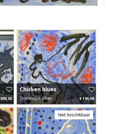
Chicken blues
Dominique Chan
 890,00
€ 195,00
35 p.m.
20 cm x 20 cm
€ 2,93 p.m.
Niet beschikbaar