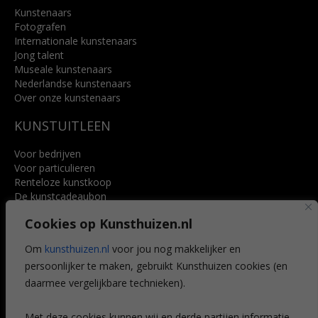
Kunstenaars
Fotografen
Internationale kunstenaars
Jong talent
Museale kunstenaars
Nederlandse kunstenaars
Over onze kunstenaars
KUNSTUITLEEN
Voor bedrijven
Voor particulieren
Renteloze kunstkoop
De kunstcadeaubon
Art @ Home service
Cookies op Kunsthuizen.nl
Voordelen
Referenties
Om
kunsthuizen.nl
voor jou nog makkelijker en
Veelgestelde vragen
persoonlijker te maken, gebruikt Kunsthuizen cookies (en
CONTACT
daarmee vergelijkbare technieken).
Contact
Met deze cookies kunnen wij en derde partijen informatie