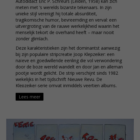
Autodidact Eric P. Schreurs (Leiden, 1958) kan zich
meten met ’s werelds bizarste tekenaars. In zijn
unieke stijl verenigt hij totale absurditeit,
tragikomische humor, bevreemding en verval: een
uitvergroting van de rauwe werkelijkheid waarin het
menselijk tekort de overhand heeft – maar nooit
zonder glimlach.
Deze karakteristieken zijn het dominantst aanwezig
bij zijn populaire stripcreatie Joop Klepzeiker: een
naïeve en goedwillende eenling die vol verwondering
door de boze wereld wandelt en door Jan en alleman
pootje wordt gelicht. De strip verschijnt sinds 1982
wekelijks in het tijdschrift Nieuwe Revu. De
Klepzeiker-serie omvat inmiddels veertien albums,
waarvan in totaal meer dan een miljoen exemplaren
Lees meer
zijn verkocht. De klunzige macho Dick van Bil is nog
zo’n geliefde Schreurs-creatie. De stripserie, met
tekst van Hein de Kort, verscheen eind jaren negentig
in de Nederlandse Penthouse.
Eric Schreurs behoort tot de kleine groep
geruchtmakende tekenaars die in Nederland en
België de strip van zijn oubollige karakter ontdeed en,