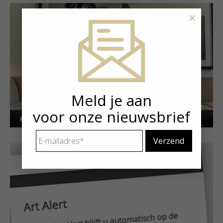
×
Meld je aan
voor onze nieuwsbrief
Kunstuitleen voor particulieren
E-
mailadres
*