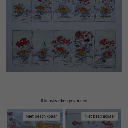
net als met popmuziek en cultfilms, een hele nieuwe
generatie wist aan te spreken. Het expliciete karakter
van zijn werk riep midden jaren tachtig weerstand op
bij o.a. schoolbesturen, ouders, adverteerders en
godsdienstigen, en leidde zelfs tot Kamervragen. Zijn
stripserie Retep verscheen eerder korte tijd in het
dagblad De Waarheid, maar bleek ook voor de
communistische doelgroep te controversieel.
Behalve strips maakt Eric Schreurs sinds een aantal
jaren ook vrijwerk. Stedelijk Museum de Lakenhal in
Leiden verwierf zeven van deze vrije werken en
bracht ze in 1999 samen in een expositie met een
veertigtal recente Schreurs-werken. Voorlopers van
zijn vrije werk zijn het futuristische Adrian Backfish en
Witman’s Nachtmerrie.
In 2002 ontving Eric Schreurs de prestigieuze
8 kunstwerken gevonden
Stripschapprijs voor zijn gehele oeuvre.
Eric Schreurs heeft van alle van hem gepubliceerde
tekeningen en strips de originelen zorgvuldig
Niet beschikbaar
Niet beschikbaar
bewaard. Samen met de Kunsthuizen is er van deze
unieke serie een kleine selectie gemaakt welke nu