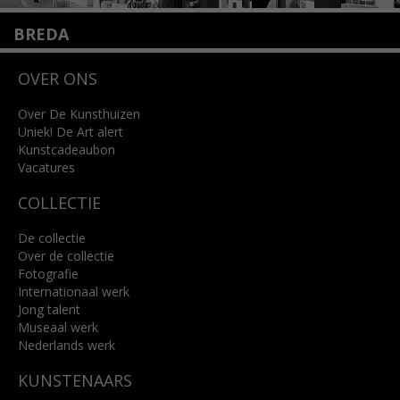
BREDA
Wilhelminastraat 11
OVER ONS
4818 SB Breda
+31 (0)76 5221309
info@kunsthuisbreda.nl
Over De Kunsthuizen
Uniek! De Art alert
Kunstcadeaubon
Lees meer
Vacatures
COLLECTIE
De collectie
Over de collectie
Fotografie
Internationaal werk
Jong talent
Museaal werk
Nederlands werk
KUNSTENAARS