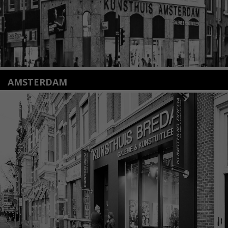
AMSTERDAM
Amstelveenseweg 135
1075 VX Amsterdam
+31 (0)20 2332546
info@kunsthuisamsterdam.nl
Lees meer