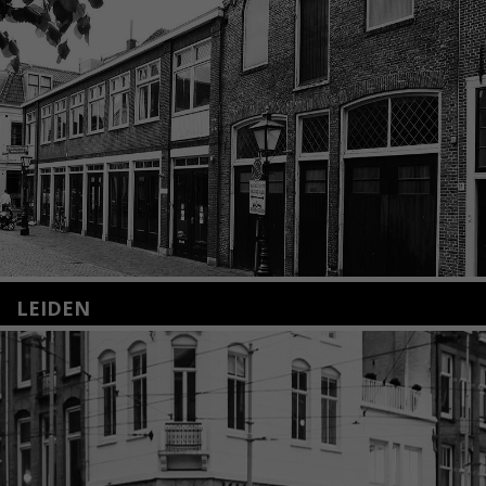
LEIDEN
Nieuwstraat 35
2312 KA Leiden
+31(0)71 – 52 84 480
info@kunsthuisleiden.nl
Lees meer