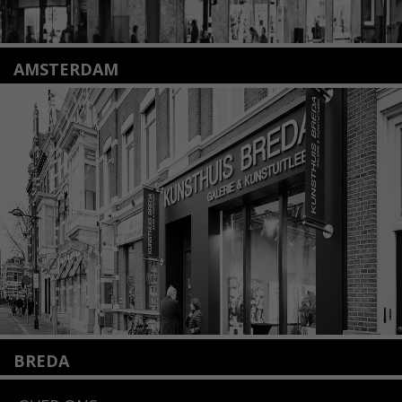
AMSTERDAM
Amstelveenseweg 135
1075 VX Amsterdam
+31 (0)20 2332546
info@kunsthuisamsterdam.nl
Lees meer
BREDA
Wilhelminastraat 11