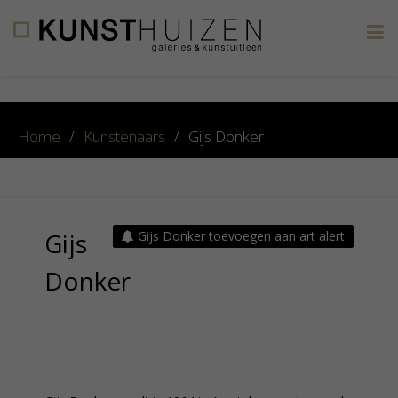
×
Home
/
Kunstenaars
/
Gijs Donker
Gijs
Gijs Donker toevoegen aan art alert
Donker