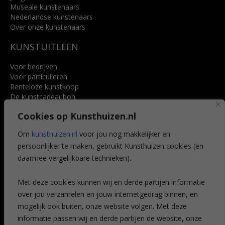
Museale kunstenaars
Nederlandse kunstenaars
Over onze kunstenaars
KUNSTUITLEEN
Voor bedrijven
Voor particulieren
Renteloze kunstkoop
De kunstcadeaubon
Art @ Home service
Cookies op Kunsthuizen.nl
Voordelen
Referenties
Om
kunsthuizen.nl
voor jou nog makkelijker en
Veelgestelde vragen
persoonlijker te maken, gebruikt Kunsthuizen cookies (en
CONTACT
daarmee vergelijkbare technieken).
Contact
Met deze cookies kunnen wij en derde partijen informatie
Leiden
over jou verzamelen en jouw internetgedrag binnen, en
Amsterdam
mogelijk ook buiten, onze website volgen. Met deze
Breda
Favorieten
informatie passen wij en derde partijen de website, onze