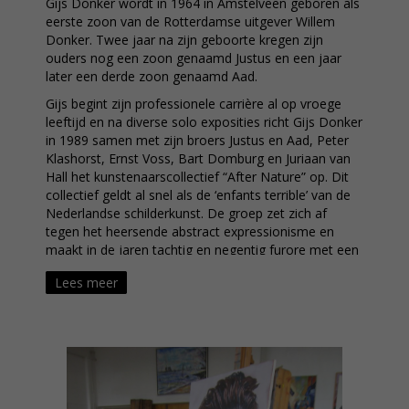
Gijs Donker wordt in 1964 in Amstelveen geboren als
eerste zoon van de Rotterdamse uitgever Willem
Donker. Twee jaar na zijn geboorte kregen zijn
ouders nog een zoon genaamd Justus en een jaar
later een derde zoon genaamd Aad.
Gijs begint zijn professionele carrière al op vroege
leeftijd en na diverse solo exposities richt Gijs Donker
in 1989 samen met zijn broers Justus en Aad, Peter
Klashorst, Ernst Voss, Bart Domburg en Juriaan van
Hall het kunstenaarscollectief “After Nature” op. Dit
collectief geldt al snel als de ‘enfants terrible’ van de
Nederlandse schilderkunst. De groep zet zich af
tegen het heersende abstract expressionisme en
maakt in de jaren tachtig en negentig furore met een
vernieuwende figuratieve schilderstijl. De After Nature
Lees meer
kunstenaars wilden het ‘ouderwetse’ schilderen in ere
herstellen en begaven zich weer met ezel, doek en
verf in de vrije natuur. Ook vormen stillevens,
stadsgezichten en modellen geliefde onderwerpen
van de After Nature kunstenaars. Toepasselijk is dan
ook de titel van de ludieke agenda-catalogus bij hun
expositie bij Daniel Newburg (New York 1992):