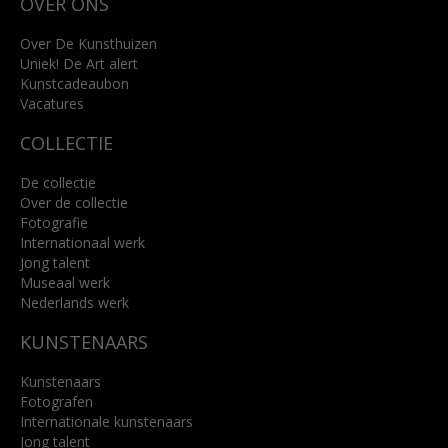
OVER ONS
4818 SB Breda
+31 (0)76 5221309
info@kunsthuisbreda.nl
Over De Kunsthuizen
Uniek! De Art alert
Kunstcadeaubon
Lees meer
Vacatures
COLLECTIE
De collectie
Over de collectie
Fotografie
Internationaal werk
Jong talent
Museaal werk
Nederlands werk
KUNSTENAARS
Kunstenaars
Fotografen
Internationale kunstenaars
Jong talent