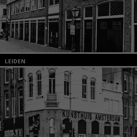
LEIDEN
Nieuwstraat 35
2312 KA Leiden
+31(0)71 – 52 84 480
info@kunsthuisleiden.nl
Lees meer