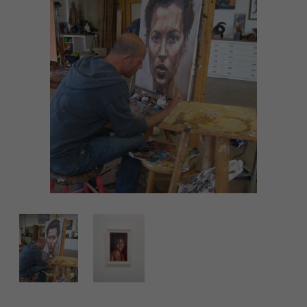
Raiders of the lost Art. De invloed van de groep is
enorm en één van haar verdienste is de terugkeer
van het realisme in de schilderskunst.
Na het uiteenvallen van het After Nature collectief in
1992 gaat Gijs Donker samen met zijn broers Aad en
Justus nog een tijd door met groepsexposities, vooral
in Verenigde Staten. Na het overlijden van zijn broer
Aad in 1998 gaat Gijs vervolgens alleen verder en
richt hij zich vooral op het ontwikkelen van zijn
schilderstijl. Inmiddels heeft Gijs Donker weer talloze
exposities op zijn naam staan.
—
Gijs Donker was born in 1964 in Amstelveen as the
first son of Rotterdam publisher Willem Donker. Two
years after his birth, his parents had another son,
Justus, followed by a third son, Aad, a year later.
Gijs began his professional career at an early age,
and after several solo exhibitions, he co-founded the
artist collective “After Nature” in 1989 with his
brothers Justus and Aad, as well as Peter Klashorst,
Ernst Voss, Bart Domburg, and Juriaan van Hall. This