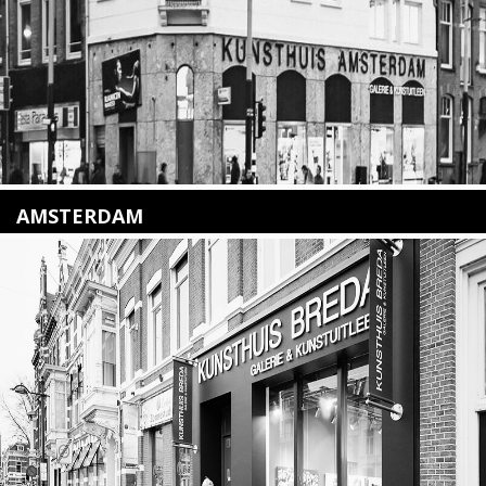
Lees meer
AMSTERDAM
Amstelveenseweg 135
1075 VX Amsterdam
+31 (0)20 2332546
info@kunsthuisamsterdam.nl
Lees meer