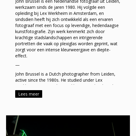
John Brussel is een Nederlandse fotograaf uit Leiden,
werkzaam sinds de jaren 1980. Hij volgde een
opleiding bij Lex Werkheim in Amsterdam, en
sindsdien heeft hij zich ontwikkeld als een ervaren
fotograaf met een focus op levendige, hedendaagse
kunstfotografie. Zijn werk kenmerkt zich door
krachtige stadslandschappen en intrigerende
portretten die vaak op plexiglas worden geprint, wat
zorgt voor een intense kleurweergave en diepte-
effect.
—
John Brussel is a Dutch photographer from Leiden,
active since the 1980s. He studied under Lex
Werkheim in Amsterdam and has since developed a
reputation as a skilled photographer, specializing in
Lees meer
vibrant, contemporary art photography. His work is
known for its striking cityscapes and captivating
portraits, often printed on plexiglass to enhance color
intensity and depth.