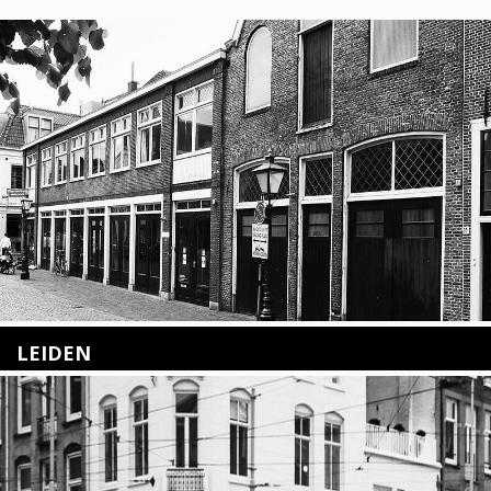
LEIDEN
Nieuwstraat 35
2312 KA Leiden
+31(0)71 – 52 84 480
info@kunsthuisleiden.nl