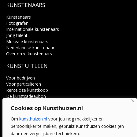
KUNSTENAARS
Kunstenaars
Fotografen
Internationale kunstenaars
Jong talent
Museale kunstenaars
Nederlandse kunstenaars
Over onze kunstenaars
KUNSTUITLEEN
Voor bedrijven
Voor particulieren
Renteloze kunstkoop
De kunstcadeaubon
Art @ Home service
Cookies op Kunsthuizen.nl
Voordelen
Referenties
Om
kunsthuizen.nl
voor jou nog makkelijker en
Veelgestelde vragen
persoonlijker te maken, gebruikt Kunsthuizen cookies (en
CONTACT
daarmee vergelijkbare technieken).