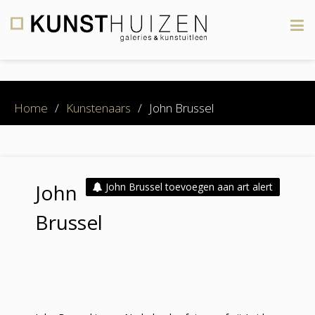
×
Home
/
Kunstenaars
/
John Brussel
John
John Brussel toevoegen aan art alert
Brussel