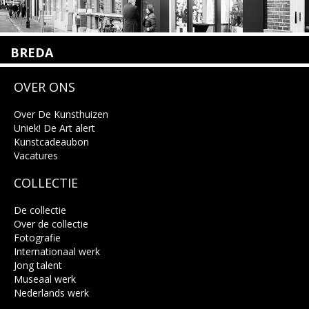
BREDA
Wilhelminastraat 11
OVER ONS
4818 SB Breda
+31 (0)76 5221309
info@kunsthuisbreda.nl
Over De Kunsthuizen
Uniek! De Art alert
Kunstcadeaubon
Lees meer
Vacatures
COLLECTIE
De collectie
Over de collectie
Fotografie
Internationaal werk
Jong talent
Museaal werk
Nederlands werk