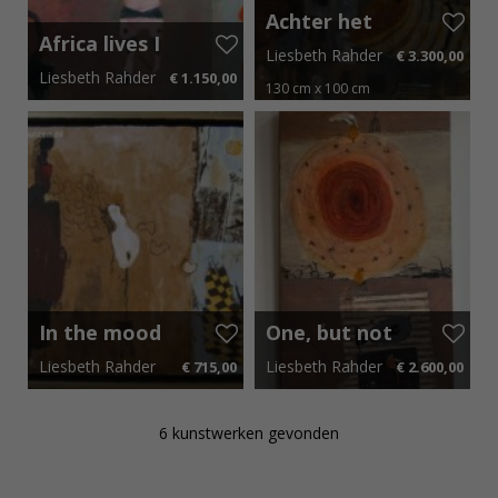
Achter het
zwart
Africa lives I
Liesbeth Rahder
€ 3.300,00
Liesbeth Rahder
€ 1.150,00
130 cm x 100 cm
50 cm x 30 cm
€ 17,25 p.m.
€ 49,50 p.m.
In the mood
One, but not
for II
the same
Liesbeth Rahder
Liesbeth Rahder
€ 715,00
€ 2.600,00
80 cm x 65 cm
€ 10,73 p.m.
70 cm x 120 cm
€ 39,00 p.m.
6 kunstwerken gevonden