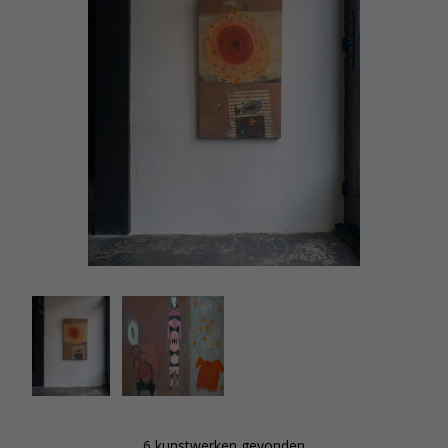
starting with structured color fields across the entire
surface, and then adds small icons that can be highly
detailed. She also often makes small inscriptions,
scratched into the wet paint with a palette knife or
the back of a brush. The figurative elements she
applies are her signature, and the coherence or
conflicts in her work draw the viewer into the
painting. This forces the viewer to create their own
story.
Although the figurative elements are narrative and
recognizable, they always seem to follow the
inevitable impulse of the brush or palette knife. In
doing so, Rahder brings out the qualities of the
material she is working with. Liesbeth Rahder has
produced a beautiful collection of prints, and her
original works are typically created in oil paint.
6 kunstwerken gevonden