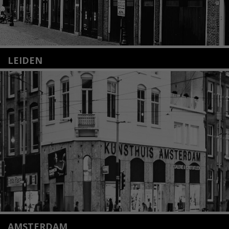
LEIDEN
Nieuwstraat 35
2312 KA Leiden
+31(0)71 – 52 84 480
info@kunsthuisleiden.nl
Lees meer
AMSTERDAM