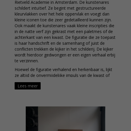
Rietveld Academie in Amsterdam. De kunstenares
schildert intuïtief. Ze begint met gestructureerde
kleurvlakken over het hele oppervlak en voegt dan
kleine iconen toe die zeer gedetailleerd kunnen zijn.
Ook maakt de kunstenares vaak kleine inscripties die
in de natte verf zijn gekrast met een paletmes of de
achterkant van een kwast. De figuratie die ze toepast
is haar handschrift en de samenhang of juist de
conflicten trekken de kijker in het schilderij. De kijker
wordt hierdoor gedwongen er een eigen verhaal erbij
te verzinnen.
Hoewel de figuratie verhalend en herkenbaar is, lijkt
ze altijd de onvermijdelijke impuls van de kwast of
het paletmes te volgen. Ze brengt hierbij de
Lees meer
kenmerken van het materiaal waarmee ze aan het
werk is naar voren. Liesbeth Rahder heeft een
prachtige collectie grafiek vervaardigd en haar
originele stukken zijn meestal gemaakt in olieverf.
—
Liesbeth Rahder studied at the Gerrit Rietveld
Academy in Amsterdam. Rahder paints intuitively,