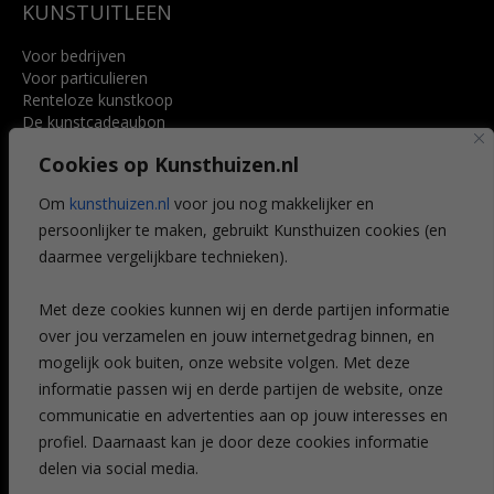
KUNSTUITLEEN
Voor bedrijven
Voor particulieren
Renteloze kunstkoop
De kunstcadeaubon
Art @ Home service
Cookies op Kunsthuizen.nl
Voordelen
Referenties
Om
kunsthuizen.nl
voor jou nog makkelijker en
Veelgestelde vragen
persoonlijker te maken, gebruikt Kunsthuizen cookies (en
CONTACT
daarmee vergelijkbare technieken).
Contact
Met deze cookies kunnen wij en derde partijen informatie
Leiden
over jou verzamelen en jouw internetgedrag binnen, en
Amsterdam
mogelijk ook buiten, onze website volgen. Met deze
Breda
Favorieten
informatie passen wij en derde partijen de website, onze
Mijn art alert
communicatie en advertenties aan op jouw interesses en
profiel. Daarnaast kan je door deze cookies informatie
delen via social media.
NIEUWSBRIEF