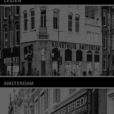
LEIDEN
Nieuwstraat 35
2312 KA Leiden
+31(0)71 – 52 84 480
info@kunsthuisleiden.nl
Lees meer
AMSTERDAM
Amstelveenseweg 135
1075 VX Amsterdam
+31 (0)20 2332546
info@kunsthuisamsterdam.nl