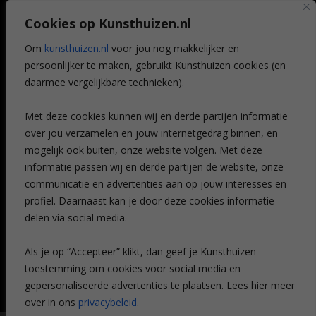
Art @ Home service
Cookies op Kunsthuizen.nl
Voordelen
Referenties
Om
kunsthuizen.nl
voor jou nog makkelijker en
Veelgestelde vragen
persoonlijker te maken, gebruikt Kunsthuizen cookies (en
CONTACT
daarmee vergelijkbare technieken).
Contact
Met deze cookies kunnen wij en derde partijen informatie
Leiden
over jou verzamelen en jouw internetgedrag binnen, en
Amsterdam
mogelijk ook buiten, onze website volgen. Met deze
Breda
Favorieten
informatie passen wij en derde partijen de website, onze
Mijn art alert
communicatie en advertenties aan op jouw interesses en
profiel. Daarnaast kan je door deze cookies informatie
delen via social media.
NIEUWSBRIEF
Als je op “Accepteer” klikt, dan geef je Kunsthuizen
toestemming om cookies voor social media en
gepersonaliseerde advertenties te plaatsen. Lees hier meer
over in ons
privacybeleid
.