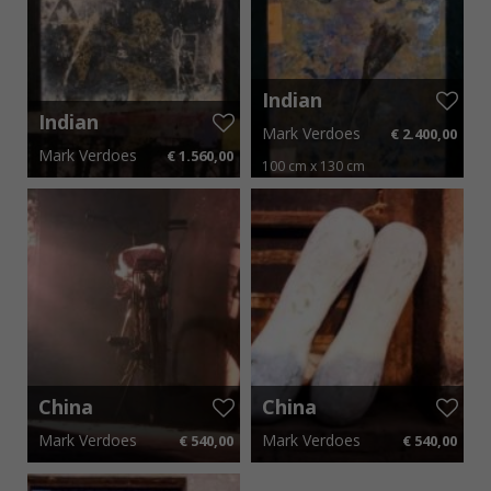
Indian
passage I
Indian
Mark Verdoes
€ 2.400,00
passage V
Mark Verdoes
€ 1.560,00
100 cm x 130 cm
70 cm x 100 cm
€ 23,40 p.m.
€ 36,00 p.m.
China
China
Revisited IV
Revisited III
Mark Verdoes
Mark Verdoes
€ 540,00
€ 540,00
95 cm x 75 cm
€ 8,10 p.m.
95 cm x 75 cm
€ 8,10 p.m.