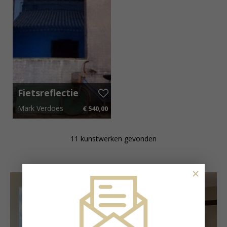
Fietsreflectie
Mark Verdoes
€ 540,00
95 cm x 75 cm
€ 8,10 p.m.
11 kunstwerken gevonden
×