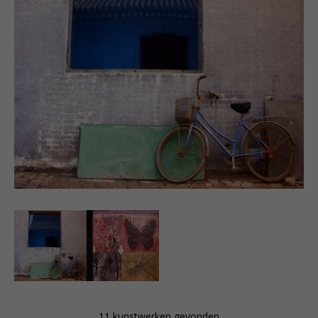
bewerking die met behulp van de computer ontstaat
worden de foto’s afgedrukt op aquarelpapier hetgeen
ze een gouache-achtige uitstraling geeft. Dit alles bij
elkaar resulteert in autonome beelden die de
traditionele fotografie overstijgen; beelden die Mark
Verdoes zelf graag betitelt als visuele poëzie.
Tegenwoordig gaat het grootste gedeelte van zijn
tijd naar fotoproducties. Naast de ‘pure fotografie’
houd hij zich bezig met gemengde techniek waarbij
fotografische elementen vergaand worden bewerkt
en soms gecombineerd met verf. De weinige tijd die
overblijft besteed hij aan schilderen.
—
Mark Verdoes was born on October 30, 1960, in The
Hague. From a young age, he expressed himself
creatively, primarily through drawing and music; he
took his first photographs at around the age of 6.
In the early 1980s, he studied at the School for
Photography and Photonics in The Hague, after that
he began working as a photojournalist for various
11 kunstwerken gevonden