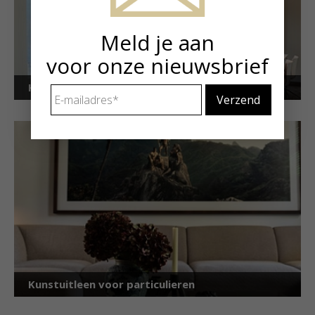
Meld je aan
voor onze nieuwsbrief
Kunstuitleen voor bedrijven
E-
mailadres
*
Kunstuitleen voor particulieren