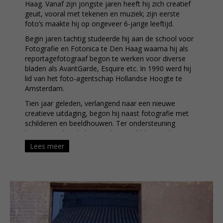
Haag. Vanaf zijn jongste jaren heeft hij zich creatief
geuit, vooral met tekenen en muziek; zijn eerste
foto’s maakte hij op ongeveer 6-jarige leeftijd.
Begin jaren tachtig studeerde hij aan de school voor
Fotografie en Fotonica te Den Haag waarna hij als
reportagefotograaf begon te werken voor diverse
bladen als AvantGarde, Esquire etc. In 1990 werd hij
lid van het foto-agentschap Hollandse Hoogte te
Amsterdam.
Tien jaar geleden, verlangend naar een nieuwe
creatieve uitdaging, begon hij naast fotografie met
schilderen en beeldhouwen. Ter ondersteuning
hiervan studeerde hij aan de Koninklijke Academie te
Den Haag. Na een aantal jaren had de
Lees meer
opdrachtfotografie plaatsgemaakt voor een leven
gewijd aan de beeldende kunst.
Bevrijd van het formele juk van de journalistieke
reportage benadert hij de fotografie nu meer als
kunstvorm. Spelend met de realiteit voelt hij zich vrij
om veranderingen aan te brengen in bijvoorbeeld de
kleuren, contrasten en inhoud van een beeld. Na de