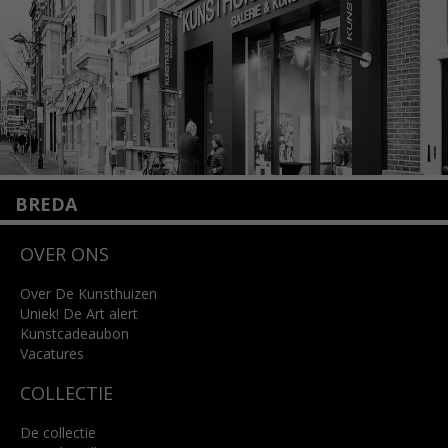
Lees meer
BREDA
Wilhelminastraat 11
OVER ONS
4818 SB Breda
+31 (0)76 5221309
info@kunsthuisbreda.nl
Over De Kunsthuizen
Uniek! De Art alert
Kunstcadeaubon
Lees meer
Vacatures
COLLECTIE
De collectie