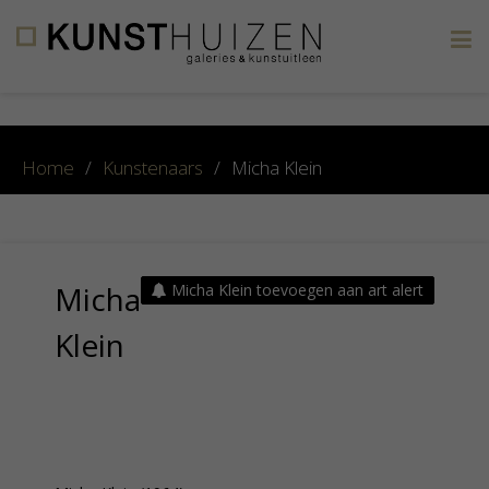
×
Home
/
Kunstenaars
/
Micha Klein
Micha
Micha Klein toevoegen aan art alert
Klein