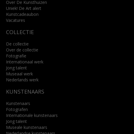
info@kunsthuisbreda.nl
Over De Kunsthuizen
Uniek! De Art alert
Kunstcadeaubon
Lees meer
Vacatures
COLLECTIE
De collectie
Over de collectie
Fotografie
Internationaal werk
Jong talent
Museaal werk
Nederlands werk
KUNSTENAARS
Kunstenaars
Fotografen
Internationale kunstenaars
Jong talent
Museale kunstenaars
Nederlandse kunstenaars