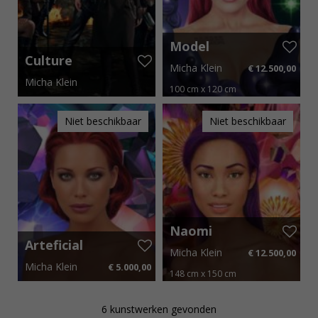
Model
NXM2000
Culture
Micha Klein
€ 12.500,00
Darling
Clash Block
Micha Klein
Party
100 cm x 120 cm
300 cm x 140 cm
€ 187,50 p.m.
Niet beschikbaar
Niet beschikbaar
Naomi
Arteficial
Micha Klein
€ 12.500,00
beauty
Micha Klein
€ 5.000,00
Venus
148 cm x 150 cm
75 cm x 75 cm
€ 75,00 p.m.
€ 187,50 p.m.
6 kunstwerken gevonden