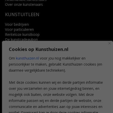
Over onze kunstenaars
KUNSTUITLEEN
Voor bedrijven
Voor particulieren
Renteloze kunstkoop
De kunstcadeaubon
Art @ Home service
Cookies op Kunsthuizen.nl
Voordelen
Referenties
Om
kunsthuizen.nl
voor jou nog makkelijker en
Veelgestelde vragen
persoonlijker te maken, gebruikt Kunsthuizen cookies (en
CONTACT
daarmee vergelijkbare technieken).
Contact
Met deze cookies kunnen wij en derde partijen informatie
Leiden
over jou verzamelen en jouw internetgedrag binnen, en
Amsterdam
mogelijk ook buiten, onze website volgen. Met deze
Breda
Favorieten
informatie passen wij en derde partijen de website, onze
Mijn art alert
communicatie en advertenties aan op jouw interesses en
profiel. Daarnaast kan je door deze cookies informatie