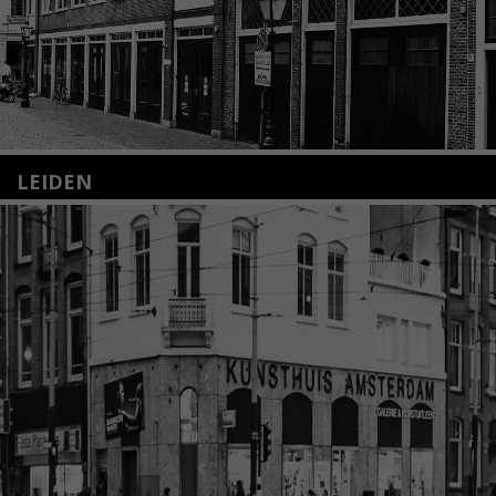
LEIDEN
Nieuwstraat 35
2312 KA Leiden
+31(0)71 – 52 84 480
info@kunsthuisleiden.nl
Lees meer