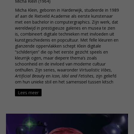
Micha Klein (1964)
Micha Klein, geboren in Harderwijk, studeerde in 1989
af aan de Rietveld Academie als eerste kunstenaar
met een bachelor in computergraphics. Zijn werk, dat
wereldwijd in prestigieuze galeries en musea te zien
is, combineert digitale technieken met invloeden uit
kunstgeschiedenis en popcultuur. Met felle kleuren en
glanzende oppervlakken schept Klein digitale
“schilderijen” die op het eerste gezicht speels en
kleurrijk ogen, maar diepere thema’s zoals
schoonheid en de invloed van moderne cultuur
onthullen. Zijn series, waaronder
Virtualistic Vibes
,
Artificial Beauty
en
Icon, Idol and Fetishes
, zijn geliefd
om hun unieke stijl en het samenspel tussen kitsch
en reflectie.
Lees meer
Naast zijn werk als kunstenaar maakte Klein naam
als VJ en brak hij door in de internationale clubscene,
waar zijn werk een integraal onderdeel werd van het
nachtleven en digitale cultuur. Het concept van een
‘Gesamtkunstwerk’, een kunstwerk dat verschillende
dimensies van het leven samenbrengt, is sterk
aanwezig in zijn oeuvre, waarin clubcultuur en