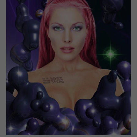
mystiek samenkomen.
Zijn werk is opgenomen in collecties van onder
andere het LACMA in Los Angeles, het Stedelijk
Museum Amsterdam en het Groninger Museum. In
1998 kreeg hij een grote overzichtstentoonstelling in
het Groninger Museum, gevolgd door exposities in
Londen, New York, Tokio en San Francisco.
—
Micha Klein (1964)
Micha Klein, born in Harderwijk, graduated in 1989
from the Rietveld Academy as the first artist to earn
a BA in computer graphics. His work, showcased
worldwide in prestigious galleries and museums,
combines digital techniques with influences from art
history and pop culture. Using vibrant colors and
glossy surfaces, Klein creates digital “paintings” that
appear playful and colorful at first glance, yet reveal
deeper themes of beauty and the impact of modern
culture. His series, including
Virtualistic Vibes
,
Artificial
Beauty
, and
Icon, Idol and Fetishes
, are loved for their