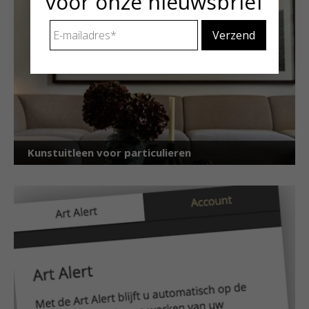
voor onze nieuwsbrief
E-
mailadres
*
Kunstuitleen voor particulieren