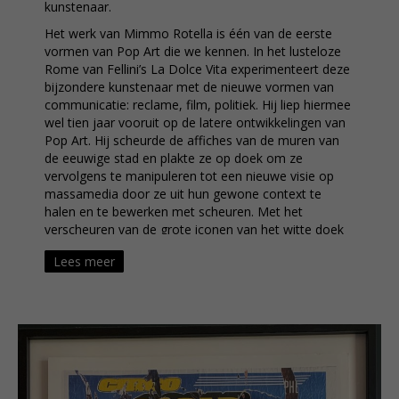
kunstenaar.
Het werk van Mimmo Rotella is één van de eerste
vormen van Pop Art die we kennen. In het lusteloze
Rome van Fellini’s La Dolce Vita experimenteert deze
bijzondere kunstenaar met de nieuwe vormen van
communicatie: reclame, film, politiek. Hij liep hiermee
wel tien jaar vooruit op de latere ontwikkelingen van
Pop Art. Hij scheurde de affiches van de muren van
de eeuwige stad en plakte ze op doek om ze
vervolgens te manipuleren tot een nieuwe visie op
massamedia door ze uit hun gewone context te
halen en te bewerken met scheuren. Met het
verscheuren van de grote iconen van het witte doek
ontrukt hij hen aan de collectieve verbeelding en met
Lees meer
dynamische geestdrift verdrijft hij de beelden uit het
gemeengoed en verheft hen tot kunstwerk. De
schilderijen van Marilyn Monroe, Charlie Chaplin,
Sophia Loren, Liz Taylor, Marlene Dietrich, Rita
Hayworth, Clark Gable, John Wayne krijgen een
geheel nieuwe lading door de intelligente interpretatie
van Mimmo Rotella. Van idool naar spiegelbeeld van
de samenleving met haar ontmenselijking, hetzij (in