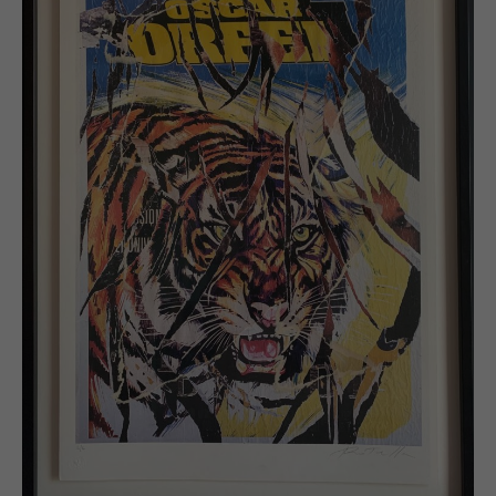
de traditie van het Nouveau Réalisme) met een
gezonde dosis humor.
In de jaren 60 werkt Mimmo Rotella samen met
kunstenaars als Yves Klein, Arman, Jean Tinguely, en
Raymond Hains onder de noemer van de Franse
versie van de Pop Art; het Nouveau Réalisme (dat
poëzie maakt met de afvalproducten van de
moderne samenleving). In deze periode komt het
werk van Mimmo Rotella tot zijn volle wasdom. Het
werk van Mimmo Rotella staat aan het begin van een
tijd waarin de mediacultuur een steeds belangrijkere
rol gaat spelen in een samenleving die steeds
vluchtiger wordt. Dit maakt dat zijn kunst een zeer
precies historisch moment vertegenwoordigt. Zijn
schreeuwende kleuren geven de kijker stof tot
nadenken over de realiteit van de door media
overspoelde stadscultuur en brengen de kijker, door
de poëtische lading die hij er in aanbrengt, tot een
overpeinzing hiervan. De strijdvaardigheid en
innovatie waarmee Mimmo Rotella het begin van het
mediatijdperk inluidt maakt hem tot één van de
belangrijkste Europese kunstenaars van deze tijd.