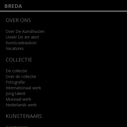
BREDA
Wilhelminastraat 11
OVER ONS
4818 SB Breda
+31 (0)76 5221309
info@kunsthuisbreda.nl
Over De Kunsthuizen
Uniek! De Art alert
Kunstcadeaubon
Lees meer
Vacatures
COLLECTIE
De collectie
Over de collectie
Fotografie
Internationaal werk
Jong talent
Museaal werk
Nederlands werk
KUNSTENAARS