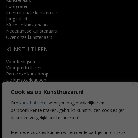
Kunstenaars
Fotografen
Internationale kunstenaars
Jong talent
Museale kunstenaars
Nederlandse kunstenaars
Over onze kunstenaars
KUNSTUITLEEN
Voor bedrijven
Voor particulieren
Renteloze kunstkoop
De kunstcadeaubon
Art @ Home service
Cookies op Kunsthuizen.nl
Voordelen
Referenties
Om
kunsthuizen.nl
voor jou nog makkelijker en
Veelgestelde vragen
persoonlijker te maken, gebruikt Kunsthuizen cookies (en
CONTACT
daarmee vergelijkbare technieken).
Contact
Met deze cookies kunnen wij en derde partijen informatie
Leiden