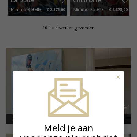
Vita
Mimmo Rotella
Mimmo Rotella
€ 2.375,00
€ 2.375,00
80 cm x 110 cm
€ 35,63 p.m.
80 cm x 110 cm
€ 35,63 p.m.
10 kunstwerken gevonden
×
Kunstuitleen voor bedrijven
Meld je aan