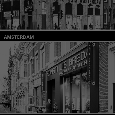
AMSTERDAM
Amstelveenseweg 135
1075 VX Amsterdam
+31 (0)20 2332546
info@kunsthuisamsterdam.nl
Lees meer