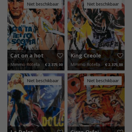
Niet beschikbaar
Niet beschikbaar
Cat on a hot
King Creole
tin roof
Mimmo Rotella
Mimmo Rotella
€ 2.375,00
€ 2.375,00
80 cm x 110 cm
€ 35,63 p.m.
80 cm x 110 cm
€ 35,63 p.m.
Niet beschikbaar
Niet beschikbaar
La Dolce
Circo Orfei