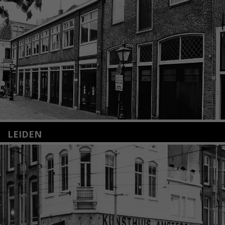
LEIDEN
Nieuwstraat 35
2312 KA Leiden
+31(0)71 – 52 84 480
info@kunsthuisleiden.nl
Lees meer