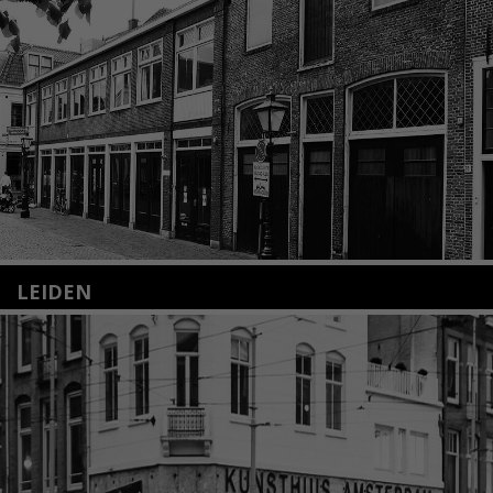
LEIDEN
Nieuwstraat 35
2312 KA Leiden
+31(0)71 – 52 84 480
info@kunsthuisleiden.nl
Lees meer