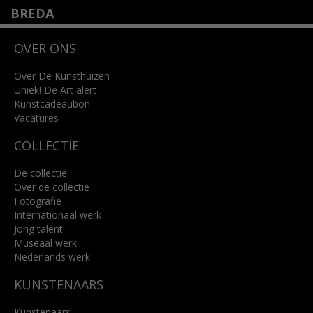
BREDA
Wilhelminastraat 11
OVER ONS
4818 SB Breda
+31 (0)76 5221309
info@kunsthuisbreda.nl
Over De Kunsthuizen
Uniek! De Art alert
Kunstcadeaubon
Lees meer
Vacatures
COLLECTIE
De collectie
Over de collectie
Fotografie
Internationaal werk
Jong talent
Museaal werk
Nederlands werk
KUNSTENAARS
Kunstenaars