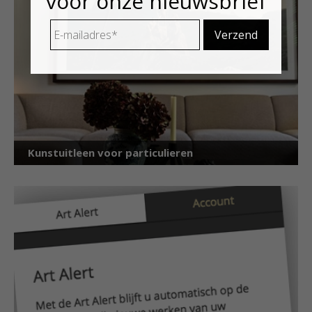
voor onze nieuwsbrief
E-
mailadres
*
Kunstuitleen voor particulieren