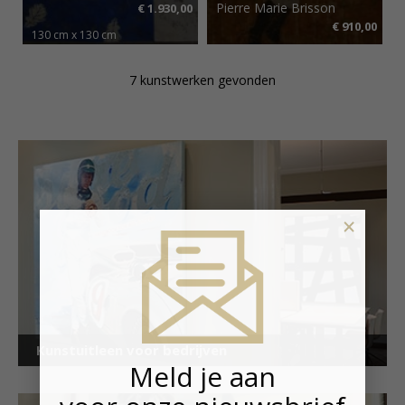
Pierre Marie Brisson
€ 1.930,00
€ 910,00
130 cm x 130 cm
€ 28,95 p.m.
70 cm x 90 cm
€ 13,65 p.m.
7 kunstwerken gevonden
×
Kunstuitleen voor bedrijven
Meld je aan