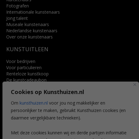
Fotografen
Internationale kunstenaars
Jong talent
Museale kunstenaars
Nederlandse kunstenaars
Over onze kunstenaars
KUNSTUITLEEN
Voor bedrijven
Voor particulieren
Renteloze kunstkoop
De kunstcadeaubon
Art @ Home service
Cookies op Kunsthuizen.nl
Voordelen
Referenties
Om
kunsthuizen.nl
voor jou nog makkelijker en
Veelgestelde vragen
persoonlijker te maken, gebruikt Kunsthuizen cookies (en
CONTACT
daarmee vergelijkbare technieken).
Contact
Met deze cookies kunnen wij en derde partijen informatie
Leiden