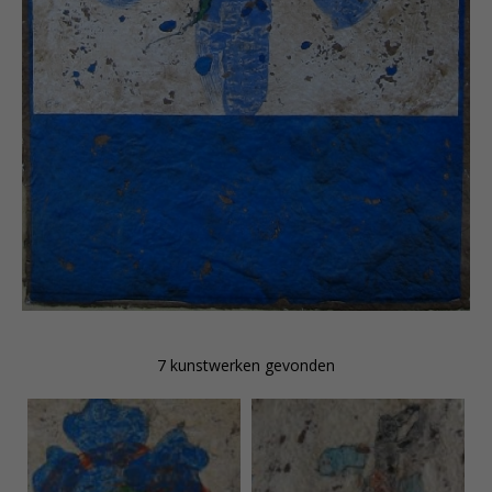
obsession with the past, but rather a unique ability to
evoke fossil-like impressions with a single
brushstroke, allowing the viewer to wander into
historical reverie.
Brisson’s work sometimes leans toward a graphic
style, featuring a composition of bold color blocks
interspersed with organic shapes. At other times, he
places human figures at the center, often solitary and
in motion within a vast setting. His choice of
materials is also monumental; he uses heavy,
handmade paper that exudes a natural texture. This
paper serves as the foundation for various
printmaking techniques, with Carborundum,
lithography, screen printing, woodcut, acrylic, and oil
applied individually or in combination to create the
final piece.
7 kunstwerken gevonden
Pierre Marie Brisson is an internationally renowned
artist. In addition to numerous private collections, his
works are housed in major institutions such as the
Museum of Art (Fort Lauderdale), George Pages
Museum (Los Angeles), Musée d’Art et d’Histoire