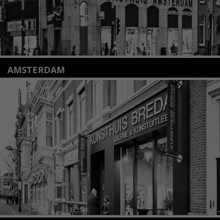
AMSTERDAM
Amstelveenseweg 135
1075 VX Amsterdam
+31 (0)20 2332546
info@kunsthuisamsterdam.nl
Lees meer