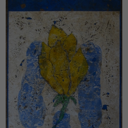
Carborundum, steendruk, zeefdruk, houtsnede, acryl
en olie afzonderlijk en als mix het eindresultaat
dienen.
Pierre Marie Brisson is een kunstenaar met
wereldfaam. Naast talrijke privécollecties zijn het
Museum of Art (Fort Lauderdale), George Pages
Museum (Los Angeles), Musée d’Art et d’Histoire
(Belfort), Fine Art Museum (San Francisco),
Städtisches Museum (Gelsenkirchen) slechts enkele
voorbeelden van musea die werk van Brisson in
collectie hebben.
—
Pierre Marie Brisson (1955, France) is an artist who
seems to have stepped right out of a history book.
Observing the color palette of this French artist, it’s
easy to imagine what the palette of Nero’s artist
Fabulus (creator of the frescoes of the Domus
Aurea) must have looked like. Brisson’s blend of
aubergine, Mediterranean red, antique blue, and
earthy beige feels like it has been brought from the
past into the present. This does not indicate an