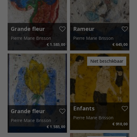
(Belfort), Fine Art Museum (San Francisco), and the
Städtisches Museum (Gelsenkirchen), to name just a
few.
Grande fleur
Rameur
bleue
Pierre Marie Brisson
Pierre Marie Brisson
€ 1.585,00
€ 645,00
80 cm x 130 cm
€ 23,78 p.m.
55 cm x 75 cm
€ 9,68 p.m.
Niet beschikbaar
Enfants
Grande fleur
jaune
Pierre Marie Brisson
Pierre Marie Brisson
€ 910,00
€ 1.585,00
70 cm x 90 cm
€ 13,65 p.m.
80 cm x 130 cm
€ 23,78 p.m.