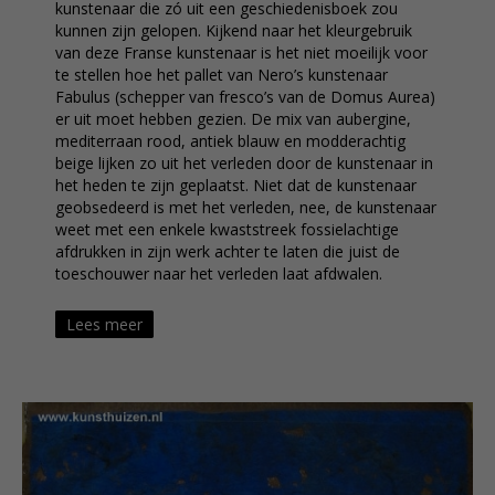
kunstenaar die zó uit een geschiedenisboek zou
kunnen zijn gelopen. Kijkend naar het kleurgebruik
van deze Franse kunstenaar is het niet moeilijk voor
te stellen hoe het pallet van Nero’s kunstenaar
Fabulus (schepper van fresco’s van de Domus Aurea)
er uit moet hebben gezien. De mix van aubergine,
mediterraan rood, antiek blauw en modderachtig
beige lijken zo uit het verleden door de kunstenaar in
het heden te zijn geplaatst. Niet dat de kunstenaar
geobsedeerd is met het verleden, nee, de kunstenaar
weet met een enkele kwaststreek fossielachtige
afdrukken in zijn werk achter te laten die juist de
toeschouwer naar het verleden laat afdwalen.
De ene keer grafisch, gekenmerkt door een
Lees meer
compositie van strakke kleurvlakken die worden
afgewisseld met organische vormen, dan weer stelt
Brisson de mens centraal, veelal eenzaam en in
beweging in een soms immens decor. Ook het
materiaalgebruik van Brisson is monumentaal. Hij
gebruikt zwaar handgeschept papier dat een
natuurlijke uitstraling heeft. Dit papier bewerkt hij
weer met diverse grafische technieken, waarbij