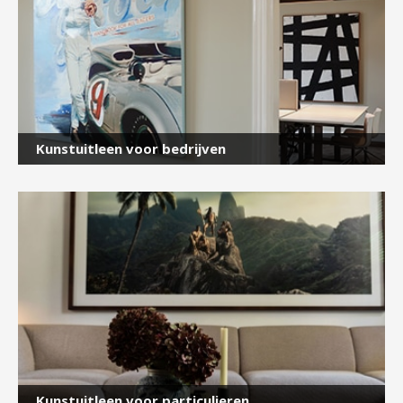
short, many facets of modern life. While his earlier
work often included autobiographical elements, this
aspect has since become secondary. His works
frequently convey a critique of society as a whole.
Combas’s works often include elements of shock or
confrontation, although he describes his art as
“amusing and relaxed painting.” He seeks to capture
viewers’ attention through his lavish use of bright
Kunstuitleen voor bedrijven
colors. On his own website, he describes his
approach as “provocative, inviting viewers to look
closely at his works. Come to me and talk with me. I’d
like to tell you about the nonsense, violence, beauty,
love, seriousness, fun, logic, and absurdity that
dominate our daily lives.”
Robert Combas’s work is exhibited worldwide in
numerous prestigious museum collections, galleries,
and at major art fairs.
Kunstuitleen voor particulieren