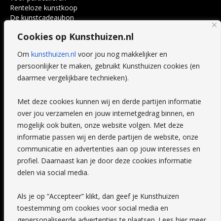
Renteloze kunstkoop
De kunstcadeaubon
Art @ Home service
Cookies op Kunsthuizen.nl
Voordelen
Referenties
Om
kunsthuizen.nl
voor jou nog makkelijker en
Veelgestelde vragen
persoonlijker te maken, gebruikt Kunsthuizen cookies (en
CONTACT
daarmee vergelijkbare technieken).
Contact
Met deze cookies kunnen wij en derde partijen informatie
Leiden
over jou verzamelen en jouw internetgedrag binnen, en
Amsterdam
mogelijk ook buiten, onze website volgen. Met deze
Breda
Favorieten
informatie passen wij en derde partijen de website, onze
Mijn art alert
communicatie en advertenties aan op jouw interesses en
profiel. Daarnaast kan je door deze cookies informatie
delen via social media.
NIEUWSBRIEF
Als je op “Accepteer” klikt, dan geef je Kunsthuizen
toestemming om cookies voor social media en
gepersonaliseerde advertenties te plaatsen. Lees hier meer