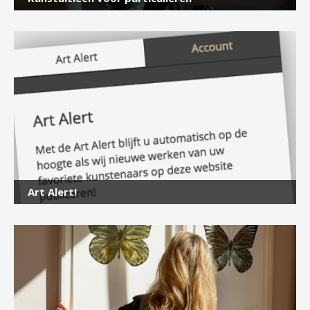
×
Art Alert!
Meld je aan
voor onze nieuwsbrief
E-
mailadres
*