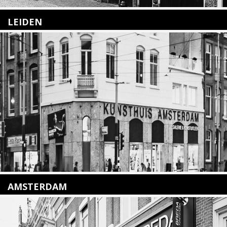
LEIDEN
Nieuwstraat 35
2312 KA Leiden
+31(0)71 – 52 84 480
info@kunsthuisleiden.nl
Lees meer
AMSTERDAM
Amstelveenseweg 135
1075 VX Amsterdam
+31 (0)20 2332546