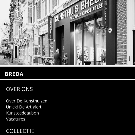
info@kunsthuisamsterdam.nl
Lees meer
BREDA
Wilhelminastraat 11
OVER ONS
4818 SB Breda
+31 (0)76 5221309
info@kunsthuisbreda.nl
Over De Kunsthuizen
Uniek! De Art alert
Kunstcadeaubon
Lees meer
Vacatures
COLLECTIE