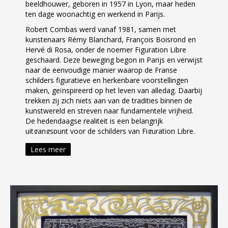
beeldhouwer, geboren in 1957 in Lyon, maar heden
ten dage woonachtig en werkend in Parijs.
Robert Combas werd vanaf 1981, samen met
kunstenaars Rémy Blanchard, François Boisrond en
Hervé di Rosa, onder de noemer Figuration Libre
geschaard. Deze beweging begon in Parijs en verwijst
naar de eenvoudige manier waarop de Franse
schilders figuratieve en herkenbare voorstellingen
maken, geïnspireerd op het leven van alledag. Daarbij
trekken zij zich niets aan van de tradities binnen de
kunstwereld en streven naar fundamentele vrijheid.
De hedendaagse realiteit is een belangrijk
uitgangspunt voor de schilders van Figuration Libre.
De beweging Figuration Libre kan in lijn worden
Lees meer
gezien met het Neo-Expressionisme.
Het werk van Combas is altijd sterk gericht geweest
op het afbeelden van het menselijke figuur. Combas
maakt gebruik van felle kleuren met donkere
contouren van de wereld die hem bezighoudt:
stripverhalen, beelden uit tv-series, oorlogstaferelen
en figuren uit de rockmuziek. Hij creëert beeltenissen
van oorlog, criminaliteit, seks, vieringen – kortom,