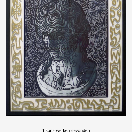
vele fases van het moderne leven. Vroeger vaak met
autobiografische elementen, maar heden ten dage is
dit ondergeschikt geraakt. In zijn werken toont hij
vaak kritiek op de maatschappij in zijn geheel.
De werken van Combas tonen vaak een element van
shock of confrontatie, al typeert hij zijn werk zelf als
“amusante en ontspannen schilderkunst”. Hij probeert
de aandacht van de kijker te trekken door exorbitant
gebruik van felle kleuren.
Op zijn eigen website spreekt hij van een
“provocerende houding om op die manier de kijker uit
te nodigen goed naar zijn werken te kijken. Kom naar
me toe en spreek met mij. Ik wil je graag vertellen
over de onzin, geweld, schoonheid, liefde, ernst en
lol, het logische en het zinloze dat ons dagelijks leven
beheerst”.
Het werk van Robert Combas wordt wereldwijd
getoond in talloze vooraanstaande museumcollecties
en galeries en op de belangrijkste beurzen.
—
1 kunstwerken gevonden