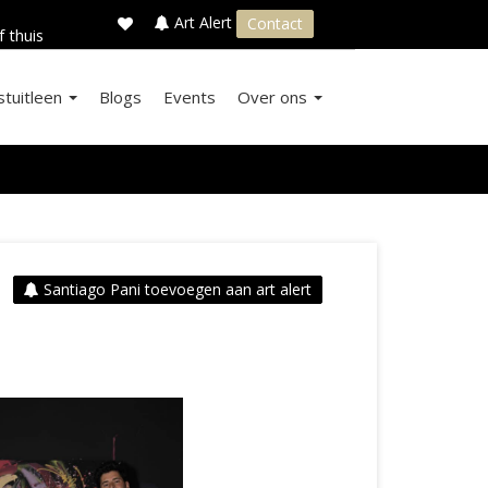
×
s
Art Alert
Contact
f thuis
stuitleen
Blogs
Events
Over ons
Santiago Pani toevoegen aan art alert