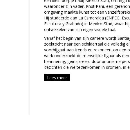
een klein dorpje nabij Mexico-Stad, omringd
waaronder zijn vader, Knut Pani, een geren
omgeving maakte kunst tot een vanzelfspreke
Hij studeerde aan La Esmeralda (ENPEG, Escu
Escultura y Grabado) in Mexico-Stad, waar hi
ontwikkelen van zijn eigen visuele taal.
Vanaf het begin van zijn carrière wordt Sant
zoektocht naar een schildertaal die volledig e
voorbijgaat aan trends en resoneert op een o
werk onderzoekt de menselijke figuur als ee
herinnering, geïnspireerd door anonieme per
gezichten die we tegenkomen in dromen, in e
diepten van ons onderbewustzijn. Deze figure
Lees meer
grens van herkenning, verschijnen en verdwij
geest vergeten momenten reconstrueert.
Recentelijk neigt zijn werk meer naar abstracti
de onzichtbare grens van waarneming. Hij stel
elementen zijn essentieel om iets als een gez
kan worden weggelaten voordat het ophoudt e
zoektocht raakt aan filosofische vragen ron
wordt iets wat het is, of houdt het op dat te z
conceptuele onderzoek naar een stoel—of die