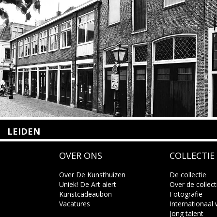
LEIDEN
Nieuwstraat 35
OVER ONS
COLLECTIE
2312 KA Leiden
+31(0)71 – 52 84 480
info@kunsthuisleiden.nl
Over De Kunsthuizen
De collectie
Uniek! De Art alert
Over de collect
Kunstcadeaubon
Fotografie
Lees meer
Vacatures
Internationaal
Jong talent