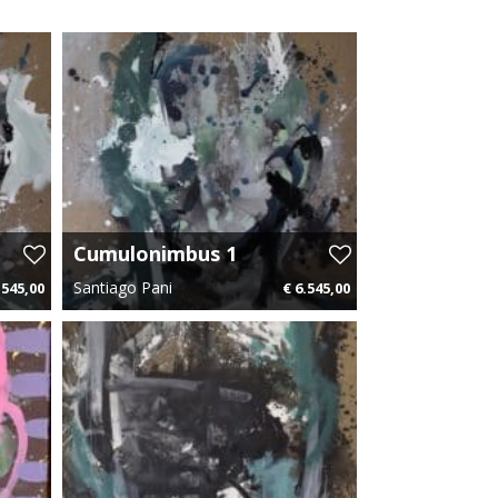
Cumulonimbus 1
Santiago Pani
.545,00
€ 6.545,00
18 p.m.
140 cm x 140 cm
€ 98,18 p.m.