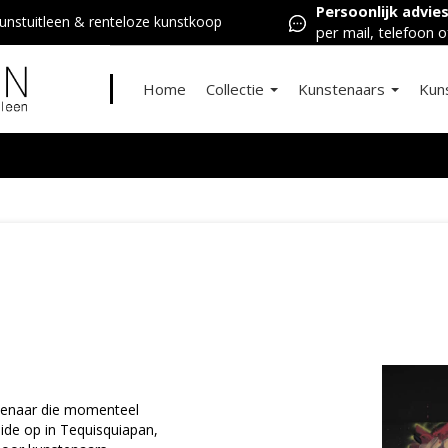
Persoonlijk advie
nstuitleen & renteloze kunstkoop
per mail, telefoon o
Home
Collectie
Kunstenaars
Kun
stenaar die momenteel
eide op in Tequisquiapan,