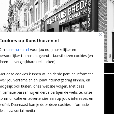
Cookies op Kunsthuizen.nl
Om
kunsthuizen.nl
voor jou nog makkelijker en
persoonlijker te maken, gebruikt Kunsthuizen cookies (en
daarmee vergelijkbare technieken).
BREDA
Met deze cookies kunnen wij en derde partijen informatie
Wilhelminastraat 11
over jou verzamelen en jouw internetgedrag binnen, en
TLEEN
CONTACT
4818 SB Breda
mogelijk ook buiten, onze website volgen. Met deze
+31 (0)76 5221309
n
info@kunsthuisbreda.nl
Contact
informatie passen wij en derde partijen de website, onze
eren
Leiden
communicatie en advertenties aan op jouw interesses en
nstkoop
Amsterdam
profiel. Daarnaast kan je door deze cookies informatie
Lees meer
eaubon
Breda
delen via social media.
ervice
Favorieten