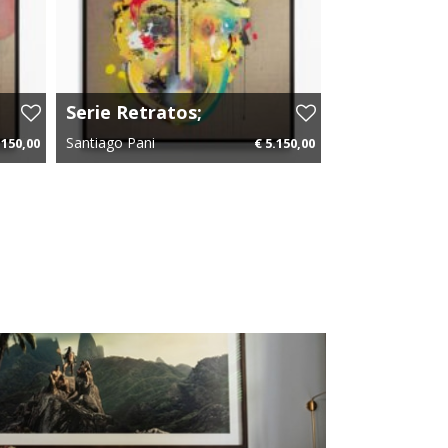
Serie Retratos;
Neon 3
Santiago Pani
.150,00
€ 5.150,00
25 p.m.
100 cm x 100 cm
€ 77,25 p.m.