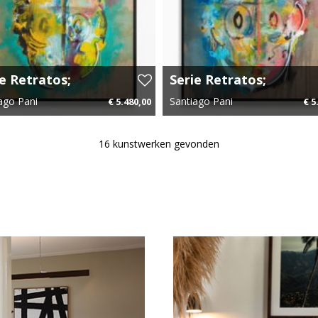
t perception is always in
mailadres
*
ow we recognize,
a dream, on a canvas, or
ie Retratos;
Serie Retratos;
n 5
Neon 1
ago Pani
Santiago Pani
€ 5.480,00
€ 5
m x 100 cm
€ 82,20 p.m.
100 cm x 100 cm
€ 77,
16 kunstwerken gevonden