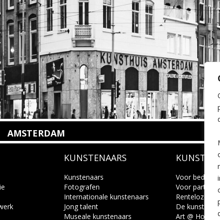
AMSTERDAM
Amstelveenseweg 135
KUNSTENAARS
KUNSTUI
1075 VX Amsterdam
+31 (0)20 2332546
info@kunsthuisamsterdam.nl
Kunstenaars
Voor bedrijve
ie
Fotografen
Voor particuli
Internationale kunstenaars
Renteloze ku
Lees meer
 werk
Jong talent
De kunstcad
Museale kunstenaars
Art @ Home s