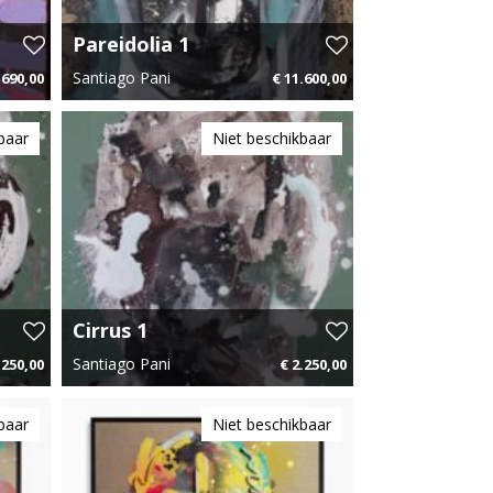
Pareidolia 1
Santiago Pani
.690,00
€ 11.600,00
35 p.m.
160 cm x 220 cm
€ 174,00 p.m.
baar
Niet beschikbaar
Cirrus 1
Santiago Pani
.250,00
€ 2.250,00
75 p.m.
60 cm x 80 cm
€ 33,75 p.m.
baar
Niet beschikbaar