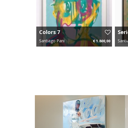
predetermined chaos, reinforcing the idea tha
flux.
Santiago’s work is an invitation to observe h
remember, and construct reality—whether in 
within the contours of our subconscious.
Colors 7
Ser
Neo
Santiago Pani
Santi
€ 1.800,00
70 cm x 90 cm
€ 27,00 p.m.
100 c