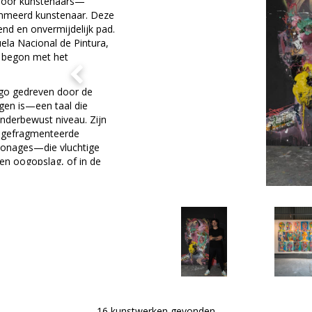
 door kunstenaars—
ommeerd kunstenaar. Deze
nd en onvermijdelijk pad.
ela Nacional de Pintura,
j begon met het
iago gedreven door de
igen is—een taal die
nderbewust niveau. Zijn
n gefragmenteerde
sonages—die vluchtige
en oogopslag, of in de
n bevinden zich op de
nen weer, zoals ook onze
e, waarbij hij speelt met
t vragen als: welke
icht te herkennen, en wat
en gezicht te zijn? Deze
dom representatie: wanneer
ijn? Net zoals in het
 nu echt is,
16 kunstwerken gevonden