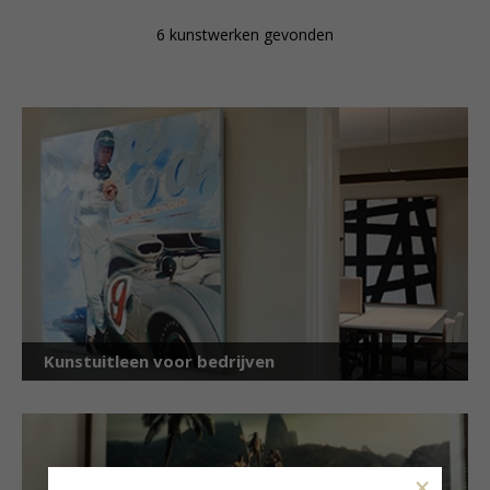
30 cm x 25 cm
€ 16,50 p.m.
50 cm x 70 cm
€ 23,70 p.m.
maps, and an assistant. Over the next four years, he
6 kunstwerken gevonden
traveled to 150 countries, interviewing and
photographing more than 1,000 families. By the time
he returned to Paris in 2000, he had compiled an
immense collection of 1,251 photos that captured
“family” in all its diversity and current forms. His
dream became a monumental tribute to the universal
family, illustrating that despite differences in culture,
geography, language, or religion, family remains one
of humanity’s most remarkable and universally
shared institutions. Taschen published Ommer’s
monumental work in a book titled *1000 Families* in
2000, and since then, the “1000 Families” exhibition
has toured globally, winning praise for the project’s
impressive scale, the beauty of the photos, and the
palpable sense of universal family bonds.
Kunstuitleen voor bedrijven
In 2002, Ommer was awarded an Honorary
Fellowship from the Royal Photographic Society in
recognition of his impactful body of work.
In late 2007, Ommer surprised the art world once
again with a new project titled *Do it Yourself.* For
×