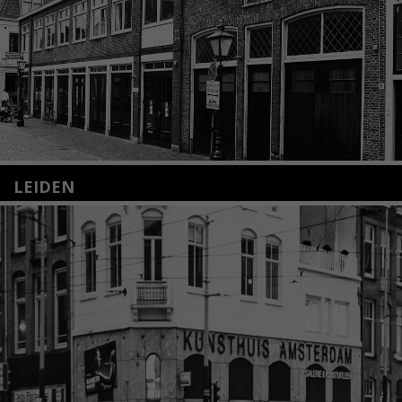
LEIDEN
Nieuwstraat 35
2312 KA Leiden
+31(0)71 – 52 84 480
info@kunsthuisleiden.nl
Lees meer