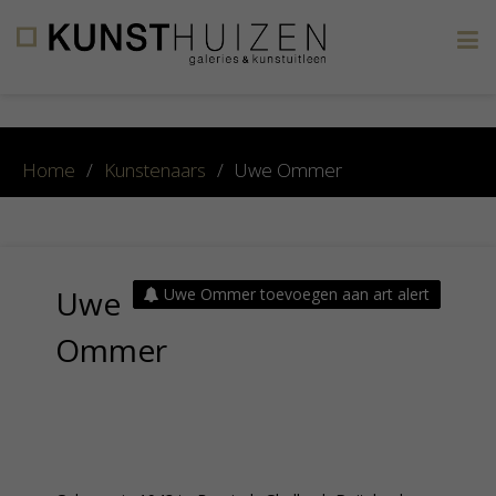
×
Home
/
Kunstenaars
/
Uwe Ommer
Uwe
Uwe Ommer toevoegen aan art alert
Ommer