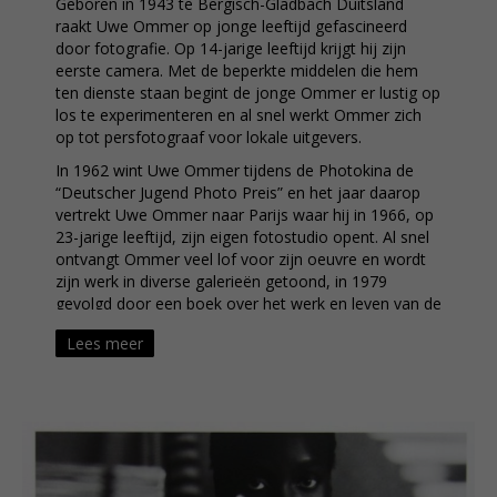
Geboren in 1943 te Bergisch-Gladbach Duitsland
raakt Uwe Ommer op jonge leeftijd gefascineerd
door fotografie. Op 14-jarige leeftijd krijgt hij zijn
eerste camera. Met de beperkte middelen die hem
ten dienste staan begint de jonge Ommer er lustig op
los te experimenteren en al snel werkt Ommer zich
op tot persfotograaf voor lokale uitgevers.
In 1962 wint Uwe Ommer tijdens de Photokina de
“Deutscher Jugend Photo Preis” en het jaar daarop
vertrekt Uwe Ommer naar Parijs waar hij in 1966, op
23-jarige leeftijd, zijn eigen fotostudio opent. Al snel
ontvangt Ommer veel lof voor zijn oeuvre en wordt
zijn werk in diverse galerieën getoond, in 1979
gevolgd door een boek over het werk en leven van de
kunstenaar.
Lees meer
In 1995 besluit de succesvolle Ommer zijn leven
drastisch om te gooien. Al jaren broedt hij op een
ongeëvenaard project: het aan de rand van het
millennium vastleggen van allerlei soorten families uit
alle bevolkingslagen op elk continent ter wereld.
Ommer maakt van het project een persoonlijke
uitdaging en gewapend met een Landrover, Rolleiflex