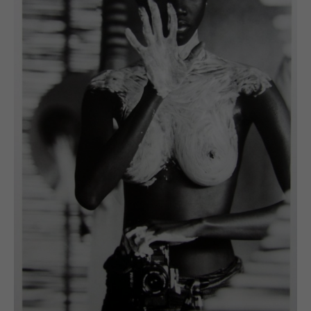
camera, portable studio, landkaarten en een
assistent trekt Ommer de wijde wereld in. In de vier
jaren die volgen doet Uwe Ommer 150 landen aan en
interviewt en fotografeert hij meer dan 1000 families.
Als Ommer in 2000 in Parijs terugkeert heeft hij de
‘familie’ in al zijn diversiteit en huidige vorm
vastgelegd in een immense collectie van 1251 foto’s!
Zijn droom wordt een monument waaruit blijkt dat
de ‘familie’, ondanks verschillen in cultuur, geografie,
taal of religie, één van de meest wonderbaarlijke en
universele instituten is die de mensheid over de hele
wereld in gemeen heeft. Taschen publiceert in 2000
Ommer’s monument in een boek getiteld “1000
Families” en sindsdien reist de expositie “1000
Families” de hele wereld over, overal lof oogstend
voor uitzonderlijke omvang van het project, de
schoonheid van de foto ’s en het bijna tastbare
universele familiegevoel.
In 2002 wordt Uwe Ommer geëerd met de ‘Honorary
Fellowship to the Royal Photographic Society’ voor
de impact van zijn levenswerk.