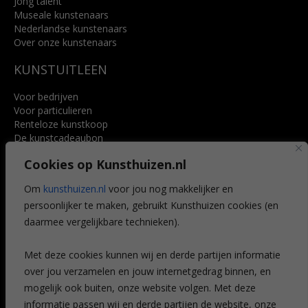
Jong talent
Museale kunstenaars
Nederlandse kunstenaars
Over onze kunstenaars
KUNSTUITLEEN
Voor bedrijven
Voor particulieren
Renteloze kunstkoop
De kunstcadeaubon
Art @ Home service
Cookies op Kunsthuizen.nl
Voordelen
Referenties
Om
kunsthuizen.nl
voor jou nog makkelijker en
Veelgestelde vragen
persoonlijker te maken, gebruikt Kunsthuizen cookies (en
CONTACT
daarmee vergelijkbare technieken).
Contact
Met deze cookies kunnen wij en derde partijen informatie
Leiden
over jou verzamelen en jouw internetgedrag binnen, en
Amsterdam
mogelijk ook buiten, onze website volgen. Met deze
Breda
Favorieten
informatie passen wij en derde partijen de website, onze