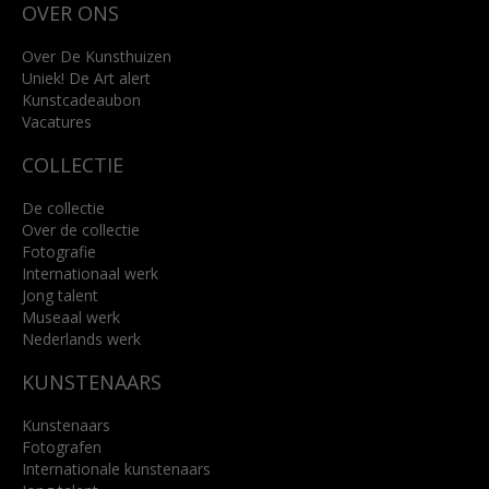
OVER ONS
4818 SB Breda
+31 (0)76 5221309
info@kunsthuisbreda.nl
Over De Kunsthuizen
Uniek! De Art alert
Kunstcadeaubon
Lees meer
Vacatures
COLLECTIE
De collectie
Over de collectie
Fotografie
Internationaal werk
Jong talent
Museaal werk
Nederlands werk
KUNSTENAARS
Kunstenaars
Fotografen
Internationale kunstenaars