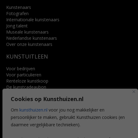
Kunstenaars
Fotografen
Internationale kunstenaars
Jong talent
Museale kunstenaars
Nederlandse kunstenaars
Over onze kunstenaars
KUNSTUITLEEN
Voor bedrijven
Voor particulieren
Renteloze kunstkoop
De kunstcadeaubon
Art @ Home service
Cookies op Kunsthuizen.nl
Voordelen
Referenties
Om
kunsthuizen.nl
voor jou nog makkelijker en
Veelgestelde vragen
persoonlijker te maken, gebruikt Kunsthuizen cookies (en
CONTACT
daarmee vergelijkbare technieken).
Contact