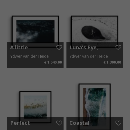
A little
Luna’s Eye,
Reminder,
The
Ydwer van der Heide
Ydwer van der Heide
Corsica 2020
Netherlands
€ 1.540,00
€ 1.300,00
2020
110 cm x 80 cm
92 cm x 62 cm
Perfect
Coastal
Imperfection,
Shades,