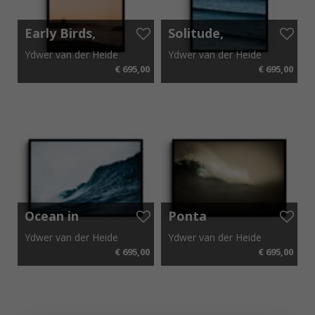
Early Birds,
Solitude,
Canada 2019
South Africa
Ydwer van der Heide
Ydwer van der Heide
2019
€ 695,00
€ 695,00
62 cm x 42 cm
62 cm x 42 cm
Ocean in
Ponta
Motion,
Preta, Cabo
Ydwer van der Heide
Ydwer van der Heide
Mauritius
Verde 2019
€ 695,00
€ 695,00
2014
62 cm x 42 cm
62 cm x 42 cm