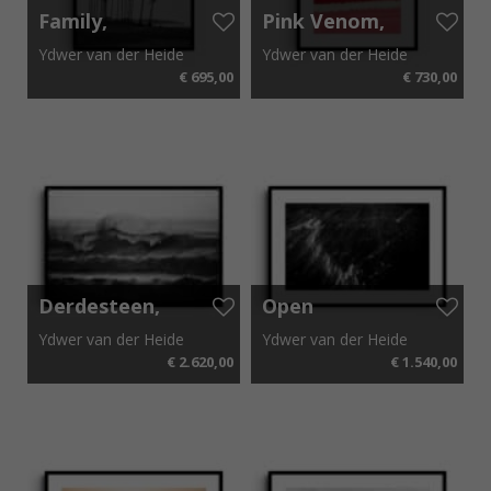
Family,
Pink Venom,
Indonesia
South Africa
Ydwer van der Heide
Ydwer van der Heide
2016
2020
€ 695,00
€ 730,00
42 cm x 62 cm
41 cm x 56 cm
Derdesteen,
Open
South Africa
Darkness,
Ydwer van der Heide
Ydwer van der Heide
2015
Philippines
€ 2.620,00
€ 1.540,00
2019
153 cm x 103 cm
110 cm x 80 cm