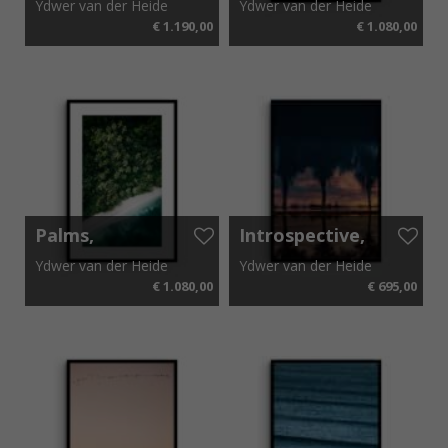
Ydwer van der Heide
Ydwer van der Heide
Brazil 2013
Portugal
€ 1.190,00
€ 1.080,00
2020
85 cm x 85 cm
94 cm x 69 cm
Palms,
Introspective,
Philippines
Madagascar
Ydwer van der Heide
Ydwer van der Heide
2019
2019
€ 1.080,00
€ 695,00
94 cm x 69 cm
62 cm x 42 cm