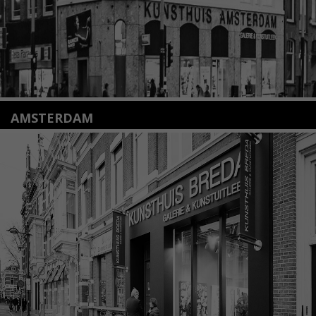
AMSTERDAM
Amstelveenseweg 135
1075 VX Amsterdam
+31 (0)20 2332546
info@kunsthuisamsterdam.nl
Lees meer