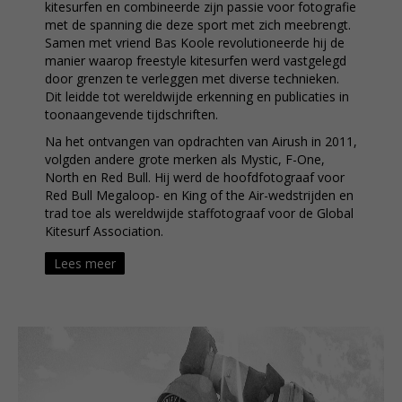
kitesurfen en combineerde zijn passie voor fotografie
met de spanning die deze sport met zich meebrengt.
Samen met vriend Bas Koole revolutioneerde hij de
manier waarop freestyle kitesurfen werd vastgelegd
door grenzen te verleggen met diverse technieken.
Dit leidde tot wereldwijde erkenning en publicaties in
toonaangevende tijdschriften.
Na het ontvangen van opdrachten van Airush in 2011,
volgden andere grote merken als Mystic, F-One,
North en Red Bull. Hij werd de hoofdfotograaf voor
Red Bull Megaloop- en King of the Air-wedstrijden en
trad toe als wereldwijde staffotograaf voor de Global
Kitesurf Association.
De onvoorziene uitdagingen van de COVID-pandemie
Lees meer
in 2020 brachten reisbeperkingen met zich mee, maar
dat was slechts het begin van Ydwers tegenslagen. In
2021 verlamde een surfongeluk hem vanaf zijn borst.
Tijdens zijn revalidatie traject vond hij zijn troost in
fotografie en begon aan een therapeutisch project:
een 300 pagina’s tellend hardcover fotoboek, een
viering van de meest gedenkwaardige momenten van
het leven.