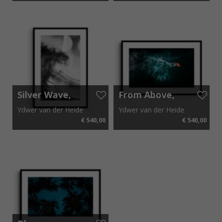
49 cm x 64 cm
49 cm x 64 cm
Silver Wave,
From Above,
Australia
Cabo Verde
Ydwer van der Heide
Ydwer van der Heide
2018
2020
€ 540,00
€ 540,00
49 cm x 64 cm
64 cm x 49 cm