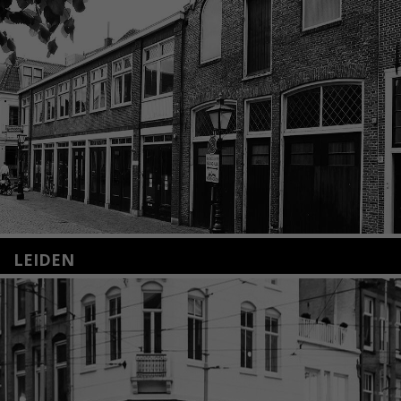
LEIDEN
Nieuwstraat 35
2312 KA Leiden
+31(0)71 – 52 84 480
info@kunsthuisleiden.nl
Lees meer