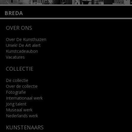
BREDA
Wilhelminastraat 11
OVER ONS
4818 SB Breda
+31 (0)76 5221309
info@kunsthuisbreda.nl
Over De Kunsthuizen
Uniek! De Art alert
Kunstcadeaubon
Lees meer
Vacatures
COLLECTIE
De collectie
Over de collectie
Fotografie
Internationaal werk
Jong talent
Museaal werk
Nederlands werk
KUNSTENAARS