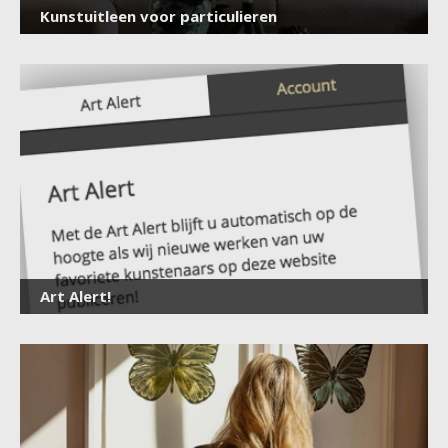
Kunstuitleen voor particulieren
×
Art Alert!
Meld je aan
voor onze nieuwsbrief
E-
mailadres
*