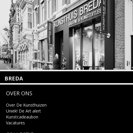
+31 (0)20 2332546
info@kunsthuisamsterdam.nl
Lees meer
BREDA
Wilhelminastraat 11
OVER ONS
4818 SB Breda
+31 (0)76 5221309
info@kunsthuisbreda.nl
Over De Kunsthuizen
Uniek! De Art alert
Kunstcadeaubon
Lees meer
Vacatures