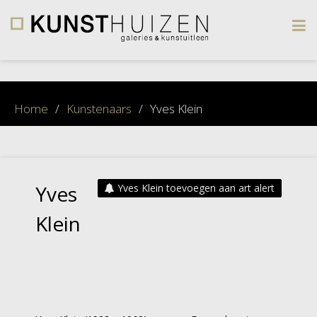
×
Home
/
Kunstenaars
/
Yves Klein
Yves
Yves Klein toevoegen aan art alert
Klein