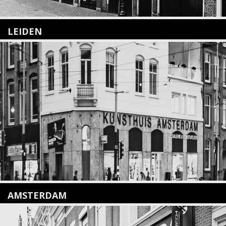
LEIDEN
Nieuwstraat 35
2312 KA Leiden
+31(0)71 – 52 84 480
info@kunsthuisleiden.nl
Lees meer
AMSTERDAM
Amstelveenseweg 135
1075 VX Amsterdam