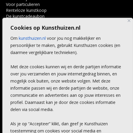
Voor particulieren
Renteloze kunstkoop
De kunstcadeaubon
Art @ Home service
Cookies op Kunsthuizen.nl
Voordelen
Referenties
Om
kunsthuizen.nl
voor jou nog makkelijker en
Veelgestelde vragen
persoonlijker te maken, gebruikt Kunsthuizen cookies (en
CONTACT
daarmee vergelijkbare technieken).
Contact
Met deze cookies kunnen wij en derde partijen informatie
Leiden
over jou verzamelen en jouw internetgedrag binnen, en
Amsterdam
mogelijk ook buiten, onze website volgen. Met deze
Breda
Favorieten
informatie passen wij en derde partijen de website, onze
Mijn art alert
communicatie en advertenties aan op jouw interesses en
profiel. Daarnaast kan je door deze cookies informatie
delen via social media.
NIEUWSBRIEF
Als je op “Accepteer” klikt, dan geef je Kunsthuizen
toestemming om cookies voor social media en