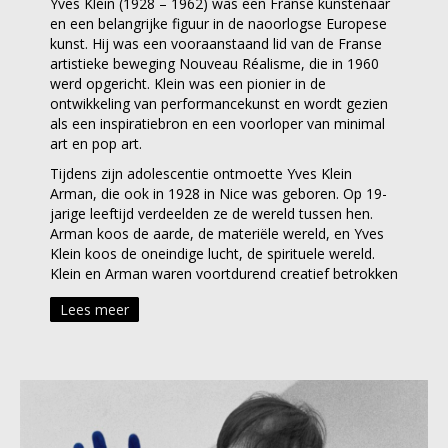
Yves Klein (1928 – 1962) was een Franse kunstenaar
en een belangrijke figuur in de naoorlogse Europese
kunst. Hij was een vooraanstaand lid van de Franse
artistieke beweging Nouveau Réalisme, die in 1960
werd opgericht. Klein was een pionier in de
ontwikkeling van performancekunst en wordt gezien
als een inspiratiebron en een voorloper van minimal
art en pop art.
Tijdens zijn adolescentie ontmoette Yves Klein
Arman, die ook in 1928 in Nice was geboren. Op 19-
jarige leeftijd verdeelden ze de wereld tussen hen.
Arman koos de aarde, de materiële wereld, en Yves
Klein koos de oneindige lucht, de spirituele wereld.
Klein en Arman waren voortdurend creatief betrokken
bij elkaar, zowel als Nouveaux Réalistes als vrienden.
Lees meer
De twee werkten jarenlang samen en Arman noemde
zelfs zijn zoon, Yves Arman, naar Yves Klein.
Door te kiezen voor het uiten van gevoel in plaats
van figuratieve vorm, ging Yves Klein verder dan de
ideeën van artistieke representatie en beschouwde hij
het kunstwerk als een spoor van communicatie
tussen de kunstenaar en de wereld; onzichtbare