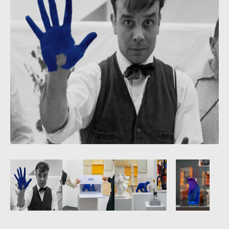
waarheid zichtbaar gemaakt. De praktijk van Yves
Klein onthulde een nieuwe manier om de rol van de
kunstenaar te conceptualiseren.
Yves Klein gebruikte blauw als het voertuig voor zijn
zoektocht naar het vastleggen van immaterie en het
oneindige. Zijn beroemde blauw-dan-blauw tint, die al
snel ‘IKB’ (International Klein Blue) zou worden
genoemd, straalt kleurrijke golven uit, die niet alleen
de ogen van de toeschouwer aanspreken, maar ons
in feite ook toestaan om met onze zielen te zien en
met onze verbeelding te lezen.
Van monochromen tot de leegte, tot zijn ’techniek
van levende penselen’ of ‘Anthropometrie’; via zijn
inzet van de elementen van de natuur om hun
creatieve levenskracht te manifesteren; en zijn
gebruik van goud als een toegangspoort tot het
absolute; ontwikkelde Yves Klein een baanbrekende
praktijk die de grenzen tussen conceptuele kunst,
sculptuur, schilderkunst en performance afbrak.
—