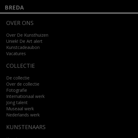
BREDA
Wilhelminastraat 11
OVER ONS
4818 SB Breda
+31 (0)76 5221309
info@kunsthuisbreda.nl
Over De Kunsthuizen
Uniek! De Art alert
Kunstcadeaubon
Lees meer
Vacatures
COLLECTIE
De collectie
Over de collectie
Fotografie
Internationaal werk
Jong talent
Museaal werk
Nederlands werk
KUNSTENAARS