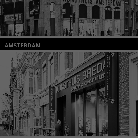
AMSTERDAM
Amstelveenseweg 135
1075 VX Amsterdam
+31 (0)20 2332546
info@kunsthuisamsterdam.nl
Lees meer