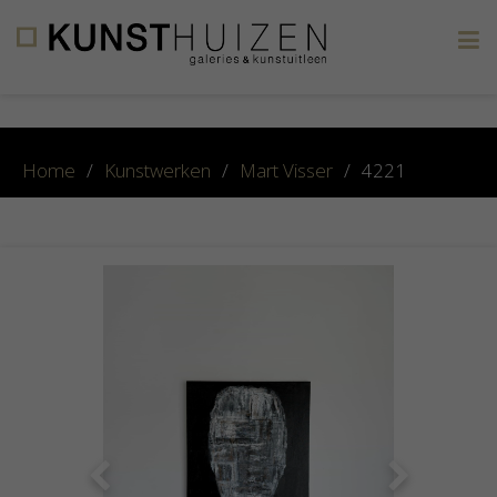
×
Home
/
Kunstwerken
/
Mart Visser
/
4221