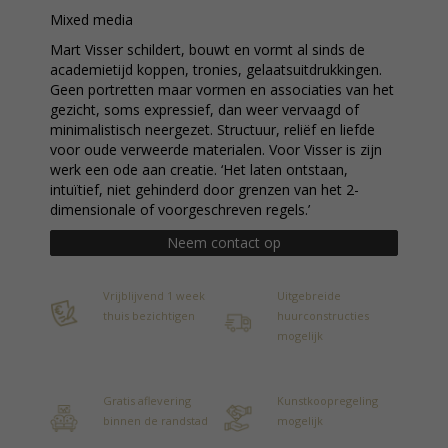
Mixed media
Mart Visser schildert, bouwt en vormt al sinds de
academietijd koppen, tronies, gelaatsuitdrukkingen.
Geen portretten maar vormen en associaties van het
gezicht, soms expressief, dan weer vervaagd of
minimalistisch neergezet. Structuur, reliëf en liefde
voor oude verweerde materialen. Voor Visser is zijn
werk een ode aan creatie. ‘Het laten ontstaan,
intuïtief, niet gehinderd door grenzen van het 2-
dimensionale of voorgeschreven regels.’
Neem contact op
Vrijblijvend 1 week
Uitgebreide
thuis bezichtigen
huurconstructies
mogelijk
Gratis aflevering
Kunstkoopregeling
binnen de randstad
mogelijk