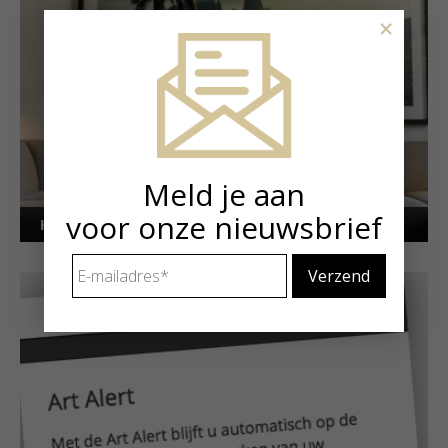
×
Meld je aan
voor onze nieuwsbrief
Kunstuitleen voor particulieren
E-
mailadres
*