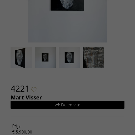
izen (3)
4221-20
4221
Mart Visser
Delen via:
Prijs
€ 5.900,00