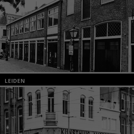
LEIDEN
Nieuwstraat 35
2312 KA Leiden
+31(0)71 – 52 84 480
info@kunsthuisleiden.nl
Lees meer