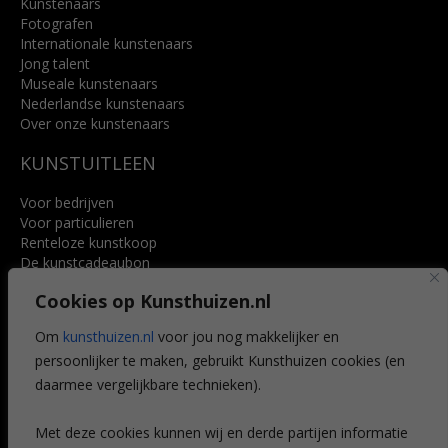
Kunstenaars
Fotografen
Internationale kunstenaars
Jong talent
Museale kunstenaars
Nederlandse kunstenaars
Over onze kunstenaars
KUNSTUITLEEN
Voor bedrijven
Voor particulieren
Renteloze kunstkoop
De kunstcadeaubon
Art @ Home service
Cookies op Kunsthuizen.nl
Voordelen
Referenties
Om
kunsthuizen.nl
voor jou nog makkelijker en
Veelgestelde vragen
persoonlijker te maken, gebruikt Kunsthuizen cookies (en
CONTACT
daarmee vergelijkbare technieken).
Contact
Met deze cookies kunnen wij en derde partijen informatie
Leiden