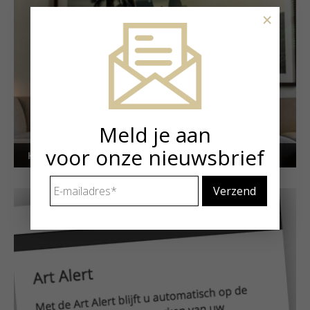
×
Meld je aan
voor onze nieuwsbrief
Kunstuitleen voor particulieren
E-
mailadres
*