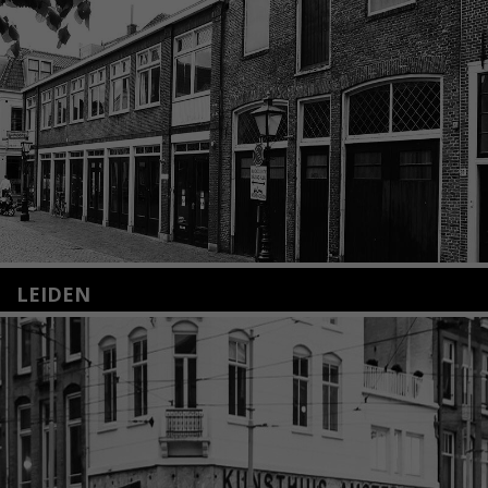
LEIDEN
Nieuwstraat 35
2312 KA Leiden
+31(0)71 – 52 84 480
info@kunsthuisleiden.nl
Lees meer