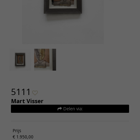
5111 - mart visser - mixed media - 30x40 - 2019 -
5111 - ma
de kunsthuizen (2)
5111
Mart Visser
Delen via:
Prijs
€ 1.950,00