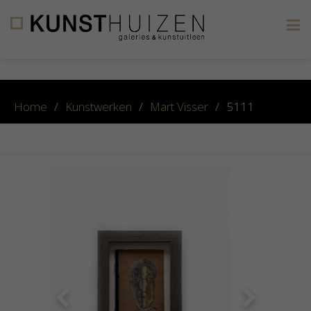
×
Home
/
Kunstwerken
/
Mart Visser
/
5111