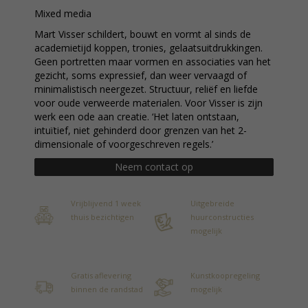
Mixed media
Mart Visser schildert, bouwt en vormt al sinds de
academietijd koppen, tronies, gelaatsuitdrukkingen.
Geen portretten maar vormen en associaties van het
gezicht, soms expressief, dan weer vervaagd of
minimalistisch neergezet. Structuur, reliëf en liefde
voor oude verweerde materialen. Voor Visser is zijn
werk een ode aan creatie. ‘Het laten ontstaan,
intuïtief, niet gehinderd door grenzen van het 2-
dimensionale of voorgeschreven regels.’
Neem contact op
Vrijblijvend 1 week
Uitgebreide
thuis bezichtigen
huurconstructies
mogelijk
Gratis aflevering
Kunstkoopregeling
binnen de randstad
mogelijk