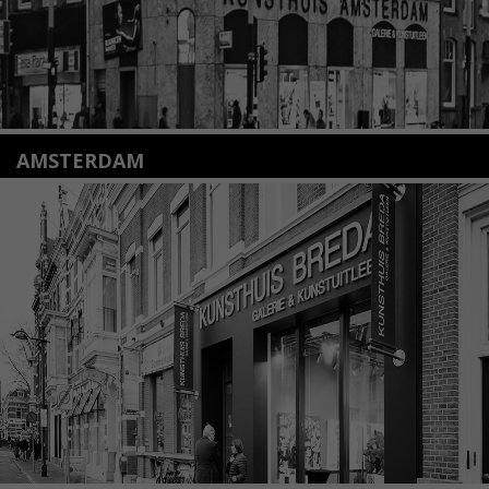
AMSTERDAM
Amstelveenseweg 135
1075 VX Amsterdam
+31 (0)20 2332546
info@kunsthuisamsterdam.nl
Lees meer