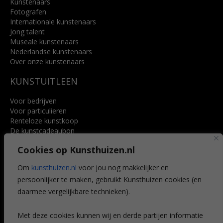
Kunstenaars
Fotografen
Internationale kunstenaars
Jong talent
Museale kunstenaars
Nederlandse kunstenaars
Over onze kunstenaars
KUNSTUITLEEN
Voor bedrijven
Voor particulieren
Renteloze kunstkoop
De kunstcadeaubon
Art @ Home service
Cookies op Kunsthuizen.nl
Voordelen
Referenties
Om
kunsthuizen.nl
voor jou nog makkelijker en
Veelgestelde vragen
persoonlijker te maken, gebruikt Kunsthuizen cookies (en
CONTACT
daarmee vergelijkbare technieken).
Contact
Met deze cookies kunnen wij en derde partijen informatie
Leiden