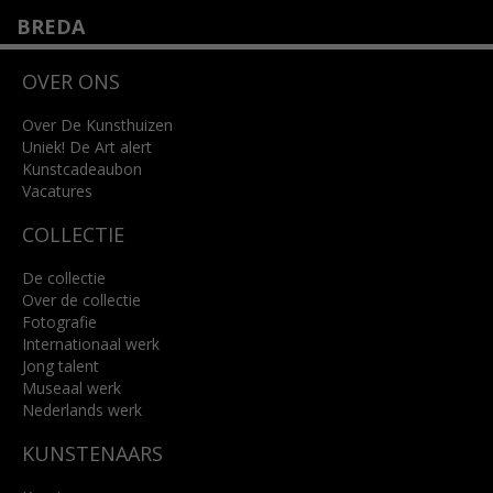
BREDA
Wilhelminastraat 11
OVER ONS
4818 SB Breda
+31 (0)76 5221309
info@kunsthuisbreda.nl
Over De Kunsthuizen
Uniek! De Art alert
Kunstcadeaubon
Lees meer
Vacatures
COLLECTIE
De collectie
Over de collectie
Fotografie
Internationaal werk
Jong talent
Museaal werk
Nederlands werk
KUNSTENAARS