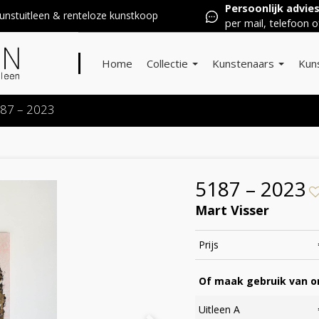
Persoonlijk advie
nstuitleen & renteloze kunstkoop
per mail, telefoon o
Home
Collectie
Kunstenaars
Kun
87 – 2023
5187 – 2023
Mart Visser
Prijs
Of maak gebruik van on
Uitleen A