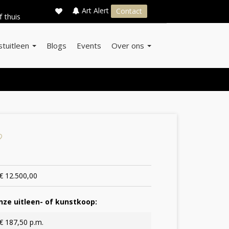
×
s
Art Alert
Contact
f thuis
stuitleen
Blogs
Events
Over ons
€ 12.500,00
ze uitleen- of kunstkoop:
€ 187,50 p.m.