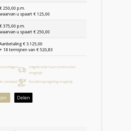
€ 250,00 p.m.
waarvan u spaart € 125,00
€ 375,00 p.m.
waarvan u spaart € 250,00
Aanbetaling € 3.125,00
+ 18 termijnen van € 520,83
 bezichtigen
Uitgebreide huurconstructies
mogelijk
 de randstad
Kunstkoopregeling mogelijk
gen
Delen