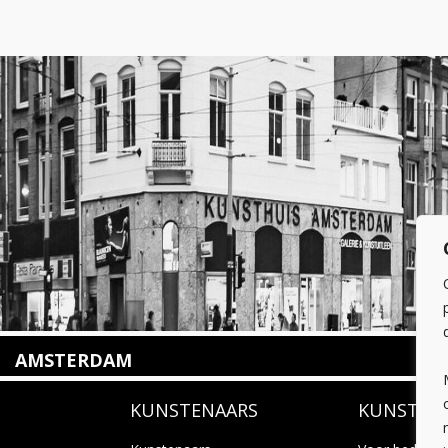
AMSTERDAM
Amstelveenseweg 135
KUNSTENAARS
KUNSTUI
1075 VX Amsterdam
+31 (0)20 2332546