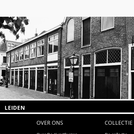
LEIDEN
Nieuwstraat 35
OVER ONS
COLLECTIE
2312 KA Leiden
+31(0)71 – 52 84 480