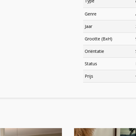
Type
Genre
Jaar
Grootte (BxH)
Oriëntatie
Status
×
Prijs
Meld je aan