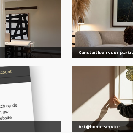
voor onze nieuwsbrief
E-
mailadres
*
Kunstuitleen voor partic
Art@home service