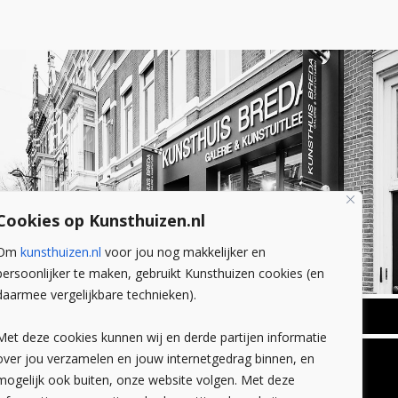
Cookies op Kunsthuizen.nl
Om
kunsthuizen.nl
voor jou nog makkelijker en
persoonlijker te maken, gebruikt Kunsthuizen cookies (en
daarmee vergelijkbare technieken).
BREDA
Met deze cookies kunnen wij en derde partijen informatie
Wilhelminastraat 11
over jou verzamelen en jouw internetgedrag binnen, en
TLEEN
CONTACT
4818 SB Breda
mogelijk ook buiten, onze website volgen. Met deze
+31 (0)76 5221309