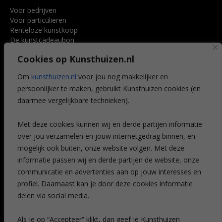
Voor bedrijven
Voor particulieren
Renteloze kunstkoop
De kunstcadeaubon
Art @ Home service
Cookies op Kunsthuizen.nl
Voordelen
Referenties
Om
kunsthuizen.nl
voor jou nog makkelijker en
Veelgestelde vragen
persoonlijker te maken, gebruikt Kunsthuizen cookies (en
CONTACT
daarmee vergelijkbare technieken).
Contact
Met deze cookies kunnen wij en derde partijen informatie
Leiden
over jou verzamelen en jouw internetgedrag binnen, en
Amsterdam
mogelijk ook buiten, onze website volgen. Met deze
Breda
Favorieten
informatie passen wij en derde partijen de website, onze
Mijn art alert
communicatie en advertenties aan op jouw interesses en
profiel. Daarnaast kan je door deze cookies informatie
delen via social media.
NIEUWSBRIEF
Als je op “Accepteer” klikt, dan geef je Kunsthuizen