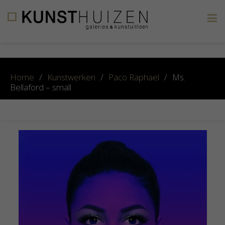
×
Home
/
Kunstwerken
/
Paco Raphael
/
Ms.
Bellaford – small