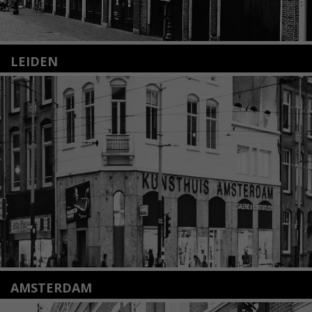
LEIDEN
Nieuwstraat 35
2312 KA Leiden
+31(0)71 – 52 84 480
info@kunsthuisleiden.nl
Lees meer
AMSTERDAM
Amstelveenseweg 135