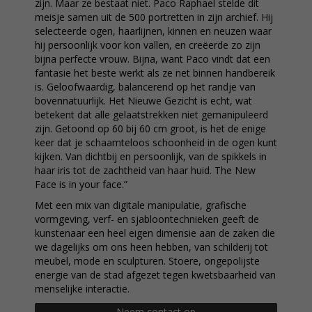
zijn. Maar ze bestaat niet. Paco Raphael stelde dit
meisje samen uit de 500 portretten in zijn archief. Hij
selecteerde ogen, haarlijnen, kinnen en neuzen waar
hij persoonlijk voor kon vallen, en creëerde zo zijn
bijna perfecte vrouw. Bijna, want Paco vindt dat een
fantasie het beste werkt als ze net binnen handbereik
is. Geloofwaardig, balancerend op het randje van
bovennatuurlijk. Het Nieuwe Gezicht is echt, wat
betekent dat alle gelaatstrekken niet gemanipuleerd
zijn. Getoond op 60 bij 60 cm groot, is het de enige
keer dat je schaamteloos schoonheid in de ogen kunt
kijken. Van dichtbij en persoonlijk, van de spikkels in
haar iris tot de zachtheid van haar huid. The New
Face is in your face.”
Met een mix van digitale manipulatie, grafische
vormgeving, verf- en sjabloontechnieken geeft de
kunstenaar een heel eigen dimensie aan de zaken die
we dagelijks om ons heen hebben, van schilderij tot
meubel, mode en sculpturen. Stoere, ongepolijste
energie van de stad afgezet tegen kwetsbaarheid van
menselijke interactie.
Neem contact op