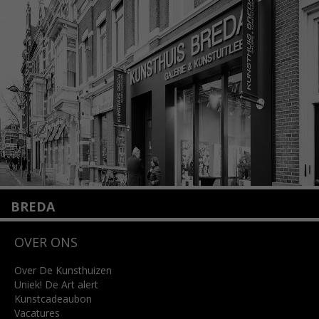
1075 VX Amsterdam
+31 (0)20 2332546
info@kunsthuisamsterdam.nl
Lees meer
BREDA
Wilhelminastraat 11
OVER ONS
4818 SB Breda
+31 (0)76 5221309
info@kunsthuisbreda.nl
Over De Kunsthuizen
Uniek! De Art alert
Kunstcadeaubon
Lees meer
Vacatures