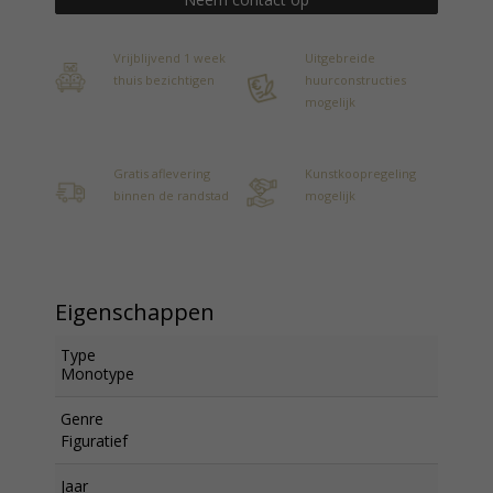
Vrijblijvend 1 week
Uitgebreide
thuis bezichtigen
huurconstructies
mogelijk
Gratis aflevering
Kunstkoopregeling
binnen de randstad
mogelijk
Eigenschappen
Type
Monotype
Genre
Figuratief
Jaar