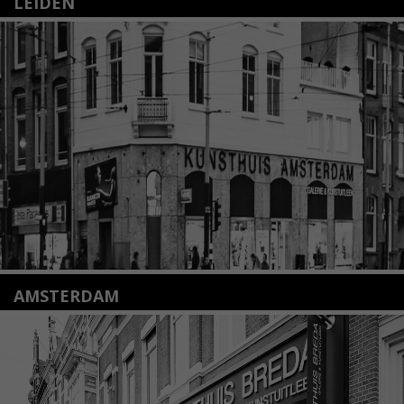
LEIDEN
Nieuwstraat 35
2312 KA Leiden
+31(0)71 – 52 84 480
info@kunsthuisleiden.nl
Lees meer
AMSTERDAM
Amstelveenseweg 135
1075 VX Amsterdam
+31 (0)20 2332546
info@kunsthuisamsterdam.nl