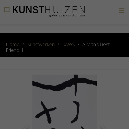
×
Home
/
Kunstwerken
/
KAWS
/
A Man’s Best
Friend III