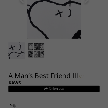
Kaws Mans best Friend III Silkscreen 2015
Kaw
60x80cm Oplage100
A Man’s Best Friend III
KAWS
Delen via:
Prijs