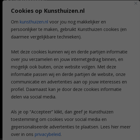
Art @ Home service
Cookies op Kunsthuizen.nl
Voordelen
Referenties
Om
kunsthuizen.nl
voor jou nog makkelijker en
Veelgestelde vragen
persoonlijker te maken, gebruikt Kunsthuizen cookies (en
CONTACT
daarmee vergelijkbare technieken).
Contact
Met deze cookies kunnen wij en derde partijen informatie
Leiden
over jou verzamelen en jouw internetgedrag binnen, en
Amsterdam
mogelijk ook buiten, onze website volgen. Met deze
Breda
Favorieten
informatie passen wij en derde partijen de website, onze
Mijn art alert
communicatie en advertenties aan op jouw interesses en
profiel. Daarnaast kan je door deze cookies informatie
delen via social media.
NIEUWSBRIEF
Als je op “Accepteer” klikt, dan geef je Kunsthuizen
toestemming om cookies voor social media en
gepersonaliseerde advertenties te plaatsen. Lees hier meer
over in ons
privacybeleid
.