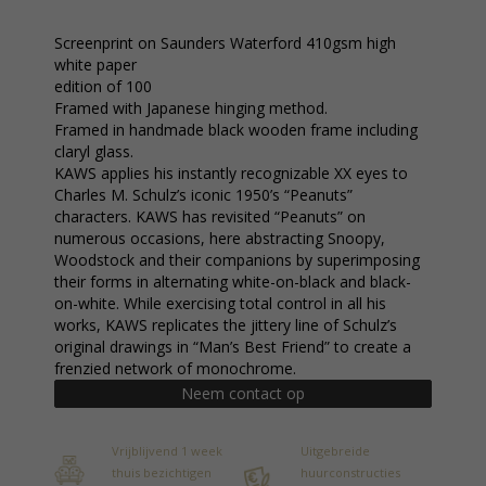
Screenprint on Saunders Waterford 410gsm high
white paper
edition of 100
Framed with Japanese hinging method.
Framed in handmade black wooden frame including
claryl glass.
KAWS applies his instantly recognizable XX eyes to
Charles M. Schulz’s iconic 1950’s “Peanuts”
characters. KAWS has revisited “Peanuts” on
numerous occasions, here abstracting Snoopy,
Woodstock and their companions by superimposing
their forms in alternating white-on-black and black-
on-white. While exercising total control in all his
works, KAWS replicates the jittery line of Schulz’s
original drawings in “Man’s Best Friend” to create a
frenzied network of monochrome.
Neem contact op
Vrijblijvend 1 week
Uitgebreide
thuis bezichtigen
huurconstructies