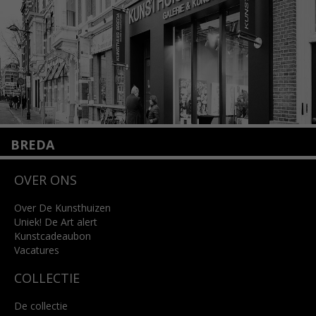
Lees meer
BREDA
Wilhelminastraat 11
OVER ONS
4818 SB Breda
+31 (0)76 5221309
info@kunsthuisbreda.nl
Over De Kunsthuizen
Uniek! De Art alert
Kunstcadeaubon
Lees meer
Vacatures
COLLECTIE
De collectie