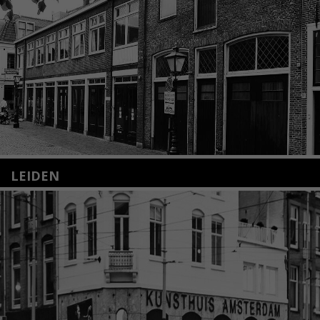
LEIDEN
Nieuwstraat 35
2312 KA Leiden
+31(0)71 – 52 84 480
info@kunsthuisleiden.nl
Lees meer