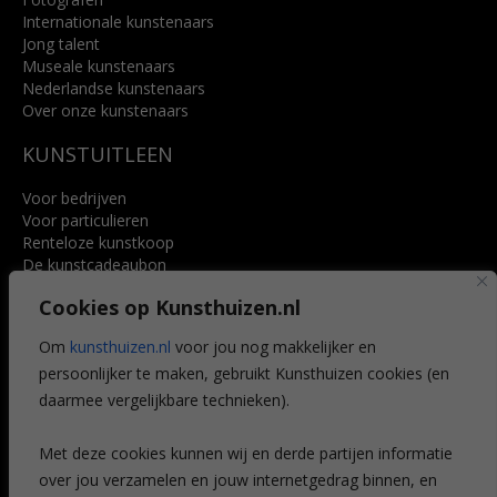
Internationale kunstenaars
Jong talent
Museale kunstenaars
Nederlandse kunstenaars
Over onze kunstenaars
KUNSTUITLEEN
Voor bedrijven
Voor particulieren
Renteloze kunstkoop
De kunstcadeaubon
Art @ Home service
Cookies op Kunsthuizen.nl
Voordelen
Referenties
Om
kunsthuizen.nl
voor jou nog makkelijker en
Veelgestelde vragen
persoonlijker te maken, gebruikt Kunsthuizen cookies (en
CONTACT
daarmee vergelijkbare technieken).
Contact
Met deze cookies kunnen wij en derde partijen informatie
Leiden
over jou verzamelen en jouw internetgedrag binnen, en
Amsterdam