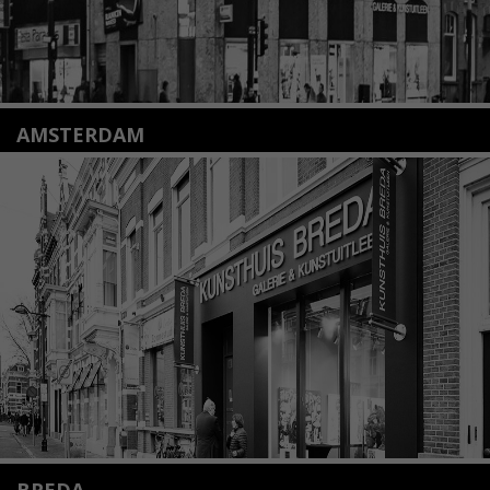
AMSTERDAM
Amstelveenseweg 135
1075 VX Amsterdam
+31 (0)20 2332546
info@kunsthuisamsterdam.nl
Lees meer