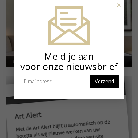
×
Meld je aan
Kunstuitleen voor particulieren
voor onze nieuwsbrief
E-
mailadres
*