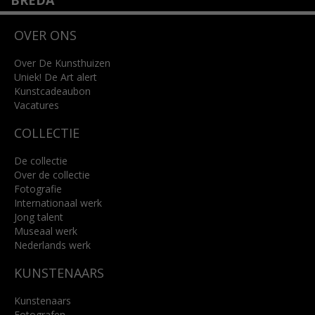
BREDA
Wilhelminastraat 11
OVER ONS
4818 SB Breda
+31 (0)76 5221309
info@kunsthuisbreda.nl
Over De Kunsthuizen
Uniek! De Art alert
Kunstcadeaubon
Lees meer
Vacatures
COLLECTIE
De collectie
Over de collectie
Fotografie
Internationaal werk
Jong talent
Museaal werk
Nederlands werk
KUNSTENAARS
Kunstenaars
Fotografen