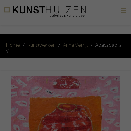
×
Home
/
Kunstwerken
/
Anna Verrijt
/
Abacadabra
V