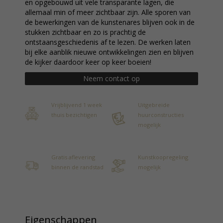
en opgebouwd uit vele transparante lagen, die
allemaal min of meer zichtbaar zijn. Alle sporen van
de bewerkingen van de kunstenares blijven ook in de
stukken zichtbaar en zo is prachtig de
ontstaansgeschiedenis af te lezen. De werken laten
bij elke aanblik nieuwe ontwikkelingen zien en blijven
de kijker daardoor keer op keer boeien!
Neem contact op
Vrijblijvend 1 week
Uitgebreide
thuis bezichtigen
huurconstructies
mogelijk
Gratis aflevering
Kunstkoopregeling
binnen de randstad
mogelijk
Eigenschappen