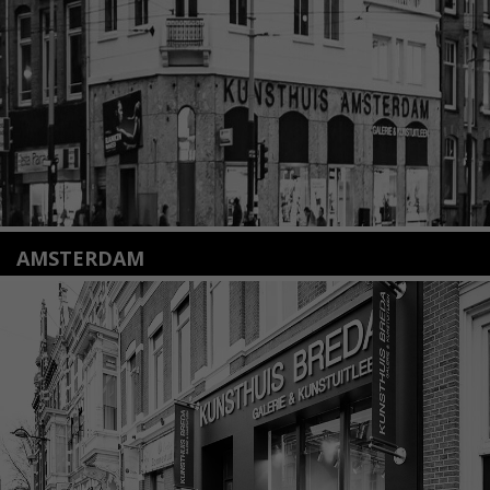
info@kunsthuisleiden.nl
Lees meer
AMSTERDAM
Amstelveenseweg 135
1075 VX Amsterdam
+31 (0)20 2332546
info@kunsthuisamsterdam.nl
Lees meer