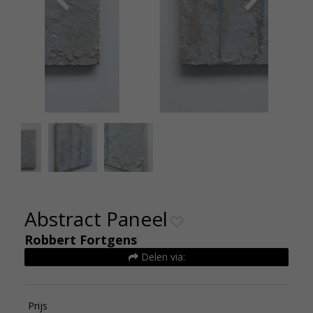
Abstract paneel 3 - 60x60 - 2400,- euro (2)
Abstra
Abstract Paneel
Robbert Fortgens
Delen via:
Prijs