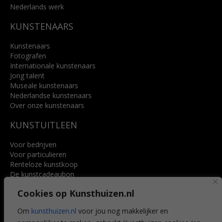
Nederlands werk
KUNSTENAARS
Kunstenaars
Fotografen
Internationale kunstenaars
Jong talent
Museale kunstenaars
Nederlandse kunstenaars
Over onze kunstenaars
KUNSTUITLEEN
Voor bedrijven
Voor particulieren
Renteloze kunstkoop
De kunstcadeaubon
Art @ Home service
Cookies op Kunsthuizen.nl
Voordelen
Referenties
Om
kunsthuizen.nl
voor jou nog makkelijker en
Veelgestelde vragen