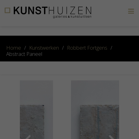
×
Home
/
Kunstwerken
/
Robbert Fortgens
/
Abstract Paneel