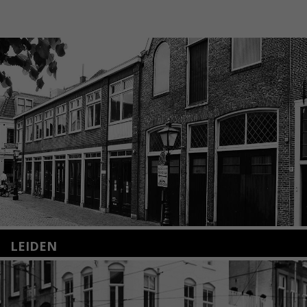
LEIDEN
Nieuwstraat 35
2312 KA Leiden
+31(0)71 – 52 84 480