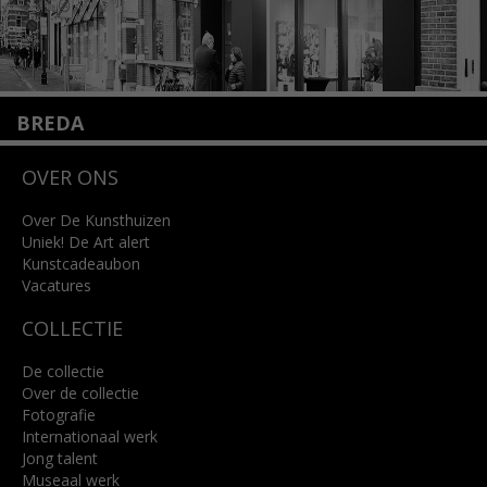
BREDA
Wilhelminastraat 11
OVER ONS
4818 SB Breda
+31 (0)76 5221309
info@kunsthuisbreda.nl
Over De Kunsthuizen
Uniek! De Art alert
Kunstcadeaubon
Lees meer
Vacatures
COLLECTIE
De collectie
Over de collectie
Fotografie
Internationaal werk
Jong talent
Museaal werk