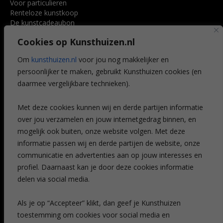
Voor particulieren
Renteloze kunstkoop
De kunstcadeaubon
Art @ Home service
Cookies op Kunsthuizen.nl
Voordelen
Referenties
Om
kunsthuizen.nl
voor jou nog makkelijker en
Veelgestelde vragen
persoonlijker te maken, gebruikt Kunsthuizen cookies (en
CONTACT
daarmee vergelijkbare technieken).
Contact
Met deze cookies kunnen wij en derde partijen informatie
Leiden
over jou verzamelen en jouw internetgedrag binnen, en
Amsterdam
mogelijk ook buiten, onze website volgen. Met deze
Breda
Favorieten
informatie passen wij en derde partijen de website, onze
Mijn art alert
communicatie en advertenties aan op jouw interesses en
profiel. Daarnaast kan je door deze cookies informatie
delen via social media.
NIEUWSBRIEF
Als je op “Accepteer” klikt, dan geef je Kunsthuizen
toestemming om cookies voor social media en