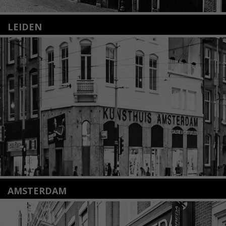
LEIDEN
Nieuwstraat 35
2312 KA Leiden
+31(0)71 – 52 84 480
info@kunsthuisleiden.nl
Lees meer
AMSTERDAM
Amstelveenseweg 135
1075 VX Amsterdam
+31 (0)20 2332546