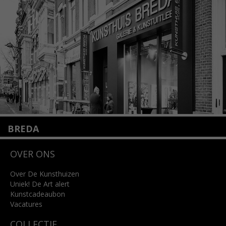
info@kunsthuisamsterdam.nl
Lees meer
BREDA
Wilhelminastraat 11
OVER ONS
4818 SB Breda
+31 (0)76 5221309
info@kunsthuisbreda.nl
Over De Kunsthuizen
Uniek! De Art alert
Kunstcadeaubon
Lees meer
Vacatures
COLLECTIE