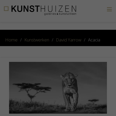
×
Home
/
Kunstwerken
/
David Yarrow
/
Acacia