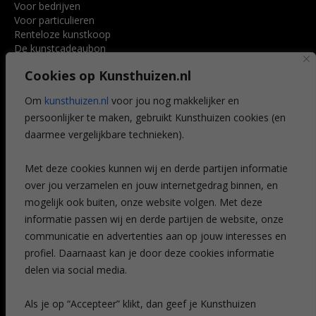
Voor bedrijven
Voor particulieren
Renteloze kunstkoop
De kunstcadeaubon
Art @ Home service
Cookies op Kunsthuizen.nl
Voordelen
Referenties
Om
kunsthuizen.nl
voor jou nog makkelijker en
Veelgestelde vragen
persoonlijker te maken, gebruikt Kunsthuizen cookies (en
CONTACT
daarmee vergelijkbare technieken).
Contact
Met deze cookies kunnen wij en derde partijen informatie
Leiden
over jou verzamelen en jouw internetgedrag binnen, en
Amsterdam
mogelijk ook buiten, onze website volgen. Met deze
Breda
Favorieten
informatie passen wij en derde partijen de website, onze
Mijn art alert
communicatie en advertenties aan op jouw interesses en
profiel. Daarnaast kan je door deze cookies informatie
delen via social media.
NIEUWSBRIEF
Als je op “Accepteer” klikt, dan geef je Kunsthuizen