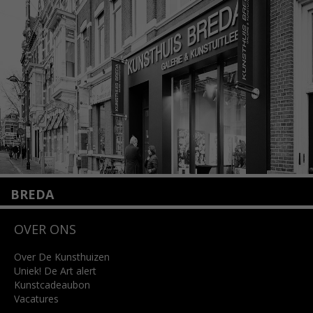
1075 VX Amsterdam
+31 (0)20 2332546
info@kunsthuisamsterdam.nl
Lees meer
BREDA
Wilhelminastraat 11
OVER ONS
4818 SB Breda
+31 (0)76 5221309
info@kunsthuisbreda.nl
Over De Kunsthuizen
Uniek! De Art alert
Kunstcadeaubon
Lees meer
Vacatures