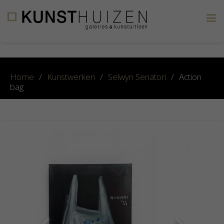
×
Home
/
Kunstwerken
/
Selwyn Senatori
/
Action
bag