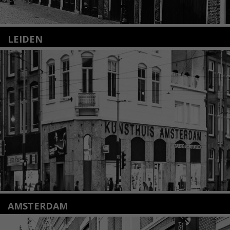
LEIDEN
Nieuwstraat 35
2312 KA Leiden
+31(0)71 – 52 84 480
info@kunsthuisleiden.nl
Lees meer
AMSTERDAM
Amstelveenseweg 135