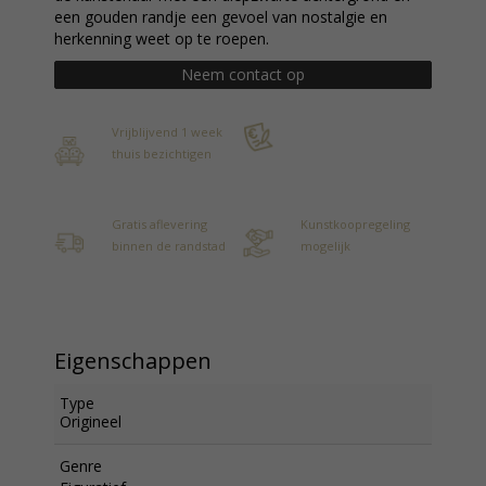
een gouden randje een gevoel van nostalgie en
herkenning weet op te roepen.
Neem contact op
Vrijblijvend 1 week
thuis bezichtigen
Gratis aflevering
Kunstkoopregeling
binnen de randstad
mogelijk
Eigenschappen
Type
Origineel
Genre