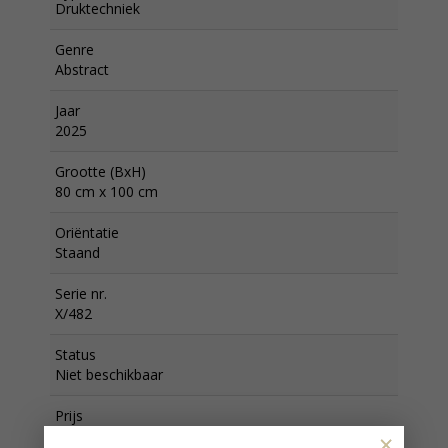
Druktechniek
Genre
Abstract
Jaar
2025
Grootte (BxH)
80 cm x 100 cm
Oriëntatie
Staand
Serie nr.
X/482
Status
Niet beschikbaar
Prijs
€ 1.525,00
×