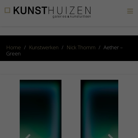
×
Home
/
Kunstwerken
/
Nick Thomm
/
Aether –
Green