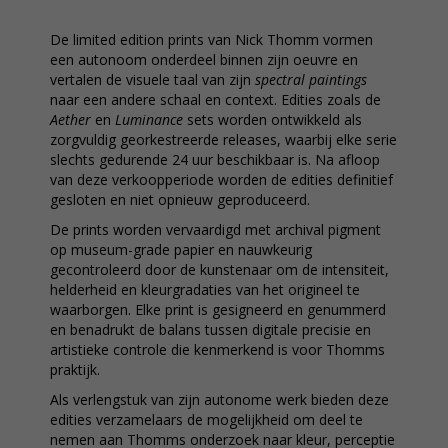
De limited edition prints van Nick Thomm vormen
een autonoom onderdeel binnen zijn oeuvre en
vertalen de visuele taal van zijn
spectral paintings
naar een andere schaal en context. Edities zoals de
Aether
en
Luminance
sets worden ontwikkeld als
zorgvuldig georkestreerde releases, waarbij elke serie
slechts gedurende 24 uur beschikbaar is. Na afloop
van deze verkoopperiode worden de edities definitief
gesloten en niet opnieuw geproduceerd.
De prints worden vervaardigd met archival pigment
op museum-grade papier en nauwkeurig
gecontroleerd door de kunstenaar om de intensiteit,
helderheid en kleurgradaties van het origineel te
waarborgen. Elke print is gesigneerd en genummerd
en benadrukt de balans tussen digitale precisie en
artistieke controle die kenmerkend is voor Thomms
praktijk.
Als verlengstuk van zijn autonome werk bieden deze
edities verzamelaars de mogelijkheid om deel te
nemen aan Thomms onderzoek naar kleur, perceptie