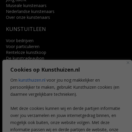
Museale kunstenaars
Nederlandse kunstenaars
Over onze kunstenaars
KUNSTUITLEEN
Voor bedrijven
Voor particulieren
Renteloze kunstkoop
De kunstcadeaubon
Art @ Home service
Cookies op Kunsthuizen.nl
Voordelen
Referenties
Om
kunsthuizen.nl
voor jou nog makkelijker en
Veelgestelde vragen
persoonlijker te maken, gebruikt Kunsthuizen cookies (en
CONTACT
daarmee vergelijkbare technieken).
Contact
Met deze cookies kunnen wij en derde partijen informatie
Leiden
over jou verzamelen en jouw internetgedrag binnen, en
Amsterdam
mogelijk ook buiten, onze website volgen. Met deze
Breda
Favorieten
informatie passen wij en derde partijen de website, onze