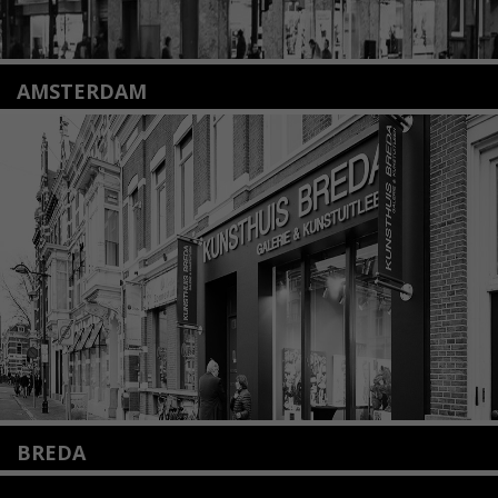
AMSTERDAM
Amstelveenseweg 135
1075 VX Amsterdam
+31 (0)20 2332546
info@kunsthuisamsterdam.nl
Lees meer
BREDA
Wilhelminastraat 11