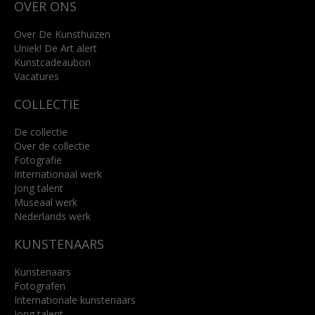
OVER ONS
4818 SB Breda
+31 (0)76 5221309
info@kunsthuisbreda.nl
Over De Kunsthuizen
Uniek! De Art alert
Kunstcadeaubon
Lees meer
Vacatures
COLLECTIE
De collectie
Over de collectie
Fotografie
Internationaal werk
Jong talent
Museaal werk
Nederlands werk
KUNSTENAARS
Kunstenaars
Fotografen
Internationale kunstenaars
Jong talent