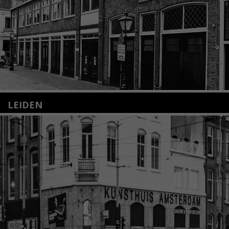
LEIDEN
Nieuwstraat 35
2312 KA Leiden
+31(0)71 – 52 84 480
info@kunsthuisleiden.nl
Lees meer