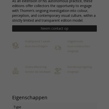
As an extension of his autonomous practice, these
editions offer collectors the opportunity to engage
with Thomm’s ongoing investigation into colour,
perception, and contemporary visual culture, within a
strictly limited and transparent edition model.
Neem contact op
Vrijblijvend 1 week
Uitgebreide
thuis bezichtigen
huurconstructies
mogelijk
Gratis aflevering
Kunstkoopregeling
binnen de randstad
mogelijk
Eigenschappen
Type