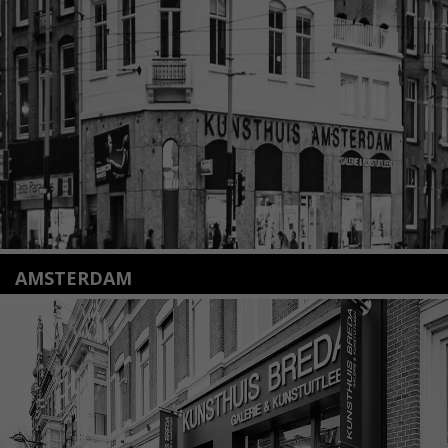
2312 KA Leiden
+31(0)71 – 52 84 480
info@kunsthuisleiden.nl
Lees meer
AMSTERDAM
Amstelveenseweg 135
1075 VX Amsterdam
+31 (0)20 2332546
info@kunsthuisamsterdam.nl
Lees meer