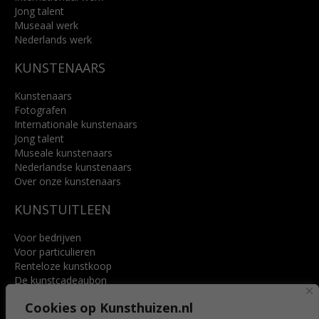
Jong talent
Museaal werk
Nederlands werk
KUNSTENAARS
Kunstenaars
Fotografen
Internationale kunstenaars
Jong talent
Museale kunstenaars
Nederlandse kunstenaars
Over onze kunstenaars
KUNSTUITLEEN
Voor bedrijven
Voor particulieren
Renteloze kunstkoop
De kunstcadeaubon
Art @ Home service
Cookies op Kunsthuizen.nl
Voordelen