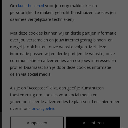
Referenties
Om
kunsthuizen.nl
voor jou nog makkelijker en
Veelgestelde vragen
persoonlijker te maken, gebruikt Kunsthuizen cookies (en
CONTACT
daarmee vergelijkbare technieken).
Contact
Met deze cookies kunnen wij en derde partijen informatie
Leiden
over jou verzamelen en jouw internetgedrag binnen, en
Amsterdam
mogelijk ook buiten, onze website volgen. Met deze
Breda
Favorieten
informatie passen wij en derde partijen de website, onze
Mijn art alert
communicatie en advertenties aan op jouw interesses en
profiel. Daarnaast kan je door deze cookies informatie
delen via social media.
NIEUWSBRIEF
Als je op “Accepteer” klikt, dan geef je Kunsthuizen
toestemming om cookies voor social media en
gepersonaliseerde advertenties te plaatsen. Lees hier meer
over in ons
privacybeleid
.
© Kunsthuizen 2026 All rights reserved |
Disclaimer
|
Privacy
Aanpassen
Accepteren
statement
| Communicatie:
Legit