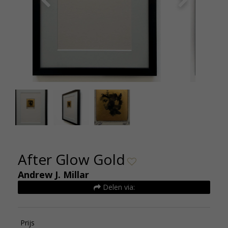
Andrew Millar After Glow Gold 30 x 40 cm De
Andrew 
Kunsthuizen
After Glow Gold
Andrew J. Millar
Delen via:
Prijs