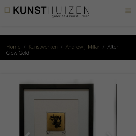
×
Home
/
Kunstwerken
/
Andrew J. Millar
/
After
Glow Gold