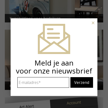
Kunstuitleen voor bedrijven
×
Meld je aan
voor onze nieuwsbrief
E-
mailadres
*
Kunstuitleen voor particulieren