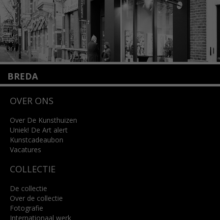
BREDA
Wilhelminastraat 11
OVER ONS
4818 SB Breda
+31 (0)76 5221309
info@kunsthuisbreda.nl
Over De Kunsthuizen
Uniek! De Art alert
Kunstcadeaubon
Lees meer
Vacatures
COLLECTIE
De collectie
Over de collectie
Fotografie
Internationaal werk