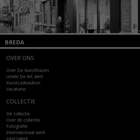
BREDA
Wilhelminastraat 11
OVER ONS
4818 SB Breda
+31 (0)76 5221309
info@kunsthuisbreda.nl
Over De Kunsthuizen
Uniek! De Art alert
Kunstcadeaubon
Lees meer
Vacatures
COLLECTIE
De collectie
Over de collectie
Fotografie
Internationaal werk
Jong talent