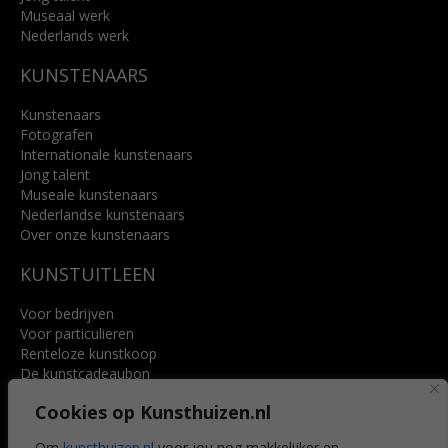
Museaal werk
Nederlands werk
KUNSTENAARS
Kunstenaars
Fotografen
Internationale kunstenaars
Jong talent
Museale kunstenaars
Nederlandse kunstenaars
Over onze kunstenaars
KUNSTUITLEEN
Voor bedrijven
Voor particulieren
Renteloze kunstkoop
De kunstcadeaubon
Art @ Home service
Cookies op Kunsthuizen.nl
Voordelen
Referenties
Om
kunsthuizen.nl
voor jou nog makkelijker en