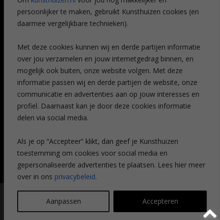
Veelgestelde vragen
persoonlijker te maken, gebruikt Kunsthuizen cookies (en
CONTACT
daarmee vergelijkbare technieken).
Contact
Met deze cookies kunnen wij en derde partijen informatie
Leiden
over jou verzamelen en jouw internetgedrag binnen, en
Amsterdam
mogelijk ook buiten, onze website volgen. Met deze
Breda
Favorieten
informatie passen wij en derde partijen de website, onze
Mijn art alert
communicatie en advertenties aan op jouw interesses en
profiel. Daarnaast kan je door deze cookies informatie
delen via social media.
NIEUWSBRIEF
Als je op “Accepteer” klikt, dan geef je Kunsthuizen
toestemming om cookies voor social media en
gepersonaliseerde advertenties te plaatsen. Lees hier meer
over in ons
privacybeleid
.
© Kunsthuizen 2026 All rights reserved |
Disclaimer
|
Privacy
Aanpassen
Accepteren
statement
| Communicatie:
Legit