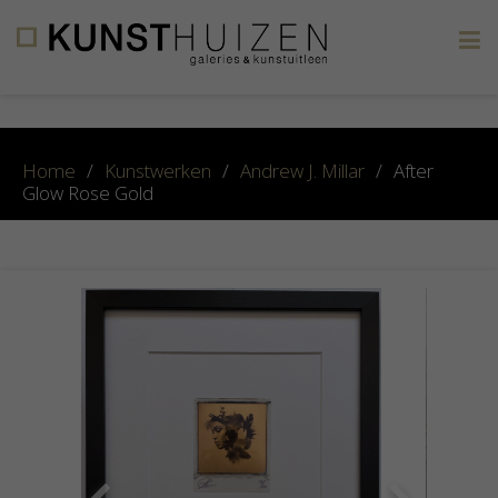
×
Home
/
Kunstwerken
/
Andrew J. Millar
/
After
Glow Rose Gold