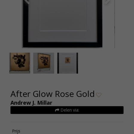
Andrew Millar After Glow Rose Gold edition De
Andrew M
Kunsthuizen
After Glow Rose Gold
Andrew J. Millar
Delen via:
Prijs