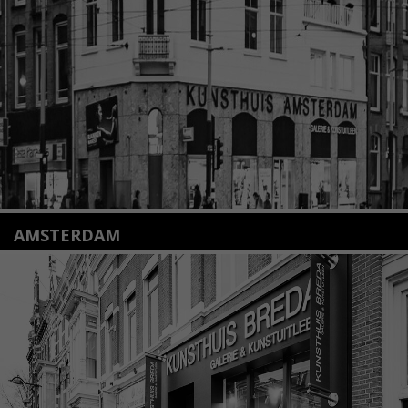
+31(0)71 – 52 84 480
info@kunsthuisleiden.nl
Lees meer
AMSTERDAM
Amstelveenseweg 135
1075 VX Amsterdam
+31 (0)20 2332546
info@kunsthuisamsterdam.nl
Lees meer