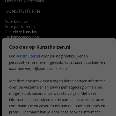
Over onze kunstenaars
KUNSTUITLEEN
Voor bedrijven
Voor particulieren
Renteloze kunstkoop
De kunstcadeaubon
Art @ Home service
Cookies op Kunsthuizen.nl
Voordelen
Referenties
Om
kunsthuizen.nl
voor jou nog makkelijker en
Veelgestelde vragen
persoonlijker te maken, gebruikt Kunsthuizen cookies (en
CONTACT
daarmee vergelijkbare technieken).
Contact
Met deze cookies kunnen wij en derde partijen informatie
Leiden
over jou verzamelen en jouw internetgedrag binnen, en
Amsterdam
mogelijk ook buiten, onze website volgen. Met deze
Breda
Favorieten
informatie passen wij en derde partijen de website, onze
Mijn art alert
communicatie en advertenties aan op jouw interesses en
profiel. Daarnaast kan je door deze cookies informatie