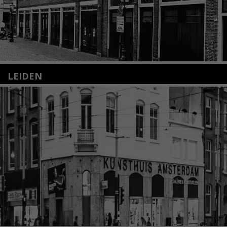
LEIDEN
Nieuwstraat 35
2312 KA Leiden
+31(0)71 – 52 84 480
info@kunsthuisleiden.nl
Lees meer