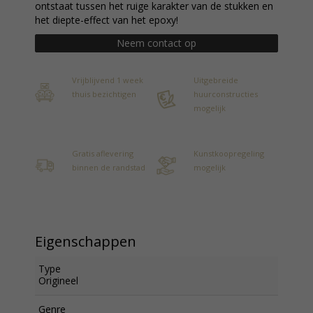
ontstaat tussen het ruige karakter van de stukken en
het diepte-effect van het epoxy!
Neem contact op
Vrijblijvend 1 week
Uitgebreide
thuis bezichtigen
huurconstructies
mogelijk
Gratis aflevering
Kunstkoopregeling
binnen de randstad
mogelijk
Eigenschappen
Type
Origineel
Genre