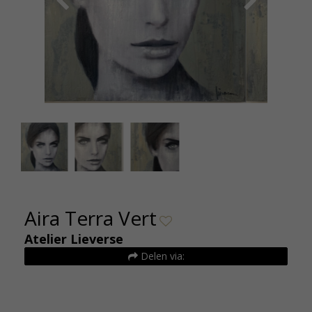
Atelier Lieverse Aira Terra Vert 110x110cm De
Atel
Kunsthuizen
Aira Terra Vert
Atelier Lieverse
Delen via: