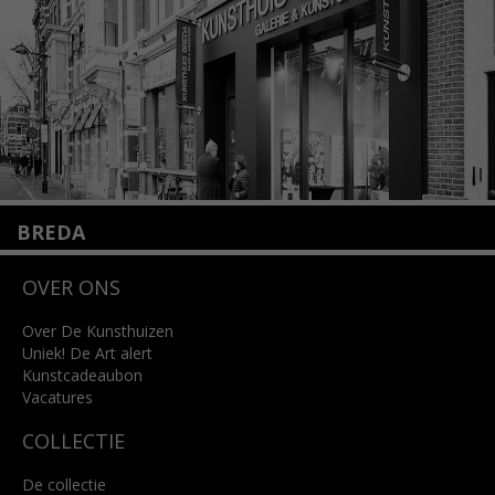
Lees meer
BREDA
Wilhelminastraat 11
OVER ONS
4818 SB Breda
+31 (0)76 5221309
info@kunsthuisbreda.nl
Over De Kunsthuizen
Uniek! De Art alert
Kunstcadeaubon
Lees meer
Vacatures
COLLECTIE
De collectie