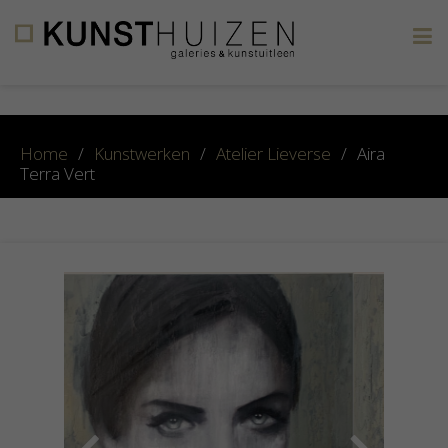
×
Home
/
Kunstwerken
/
Atelier Lieverse
/
Aira
Terra Vert