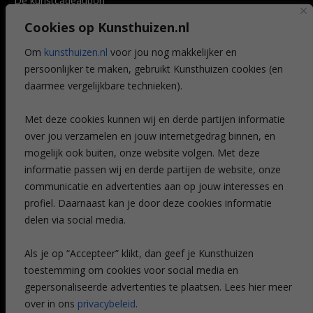
De kunstcadeaubon
Art @ Home service
Cookies op Kunsthuizen.nl
Voordelen
Referenties
Om
kunsthuizen.nl
voor jou nog makkelijker en
Veelgestelde vragen
persoonlijker te maken, gebruikt Kunsthuizen cookies (en
CONTACT
daarmee vergelijkbare technieken).
Contact
Met deze cookies kunnen wij en derde partijen informatie
Leiden
over jou verzamelen en jouw internetgedrag binnen, en
Amsterdam
mogelijk ook buiten, onze website volgen. Met deze
Breda
Favorieten
informatie passen wij en derde partijen de website, onze
Mijn art alert
communicatie en advertenties aan op jouw interesses en
profiel. Daarnaast kan je door deze cookies informatie
delen via social media.
NIEUWSBRIEF
Als je op “Accepteer” klikt, dan geef je Kunsthuizen
toestemming om cookies voor social media en
gepersonaliseerde advertenties te plaatsen. Lees hier meer
over in ons
privacybeleid
.