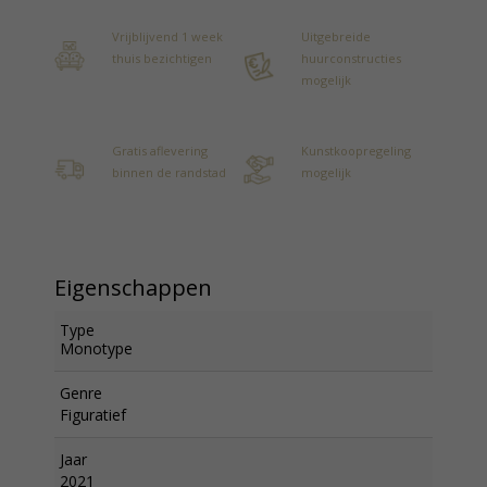
Vrijblijvend 1 week
Uitgebreide
thuis bezichtigen
huurconstructies
mogelijk
Gratis aflevering
Kunstkoopregeling
binnen de randstad
mogelijk
Eigenschappen
Type
Monotype
Genre
Figuratief
Jaar
2021