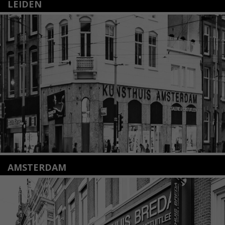
LEIDEN
Nieuwstraat 35
2312 KA Leiden
+31(0)71 – 52 84 480
info@kunsthuisleiden.nl
Lees meer
AMSTERDAM
Amstelveenseweg 135
1075 VX Amsterdam
+31 (0)20 2332546
info@kunsthuisamsterdam.nl