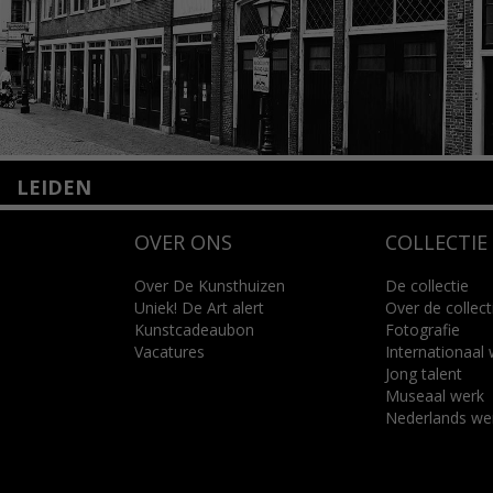
LEIDEN
Nieuwstraat 35
OVER ONS
COLLECTIE
2312 KA Leiden
+31(0)71 – 52 84 480
info@kunsthuisleiden.nl
Over De Kunsthuizen
De collectie
Uniek! De Art alert
Over de collect
Kunstcadeaubon
Fotografie
Lees meer
Vacatures
Internationaal
Jong talent
Museaal werk
Nederlands we