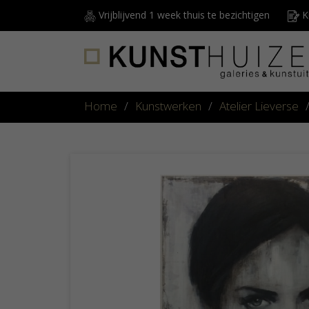
Vrijblijvend 1 week thuis te bezichtigen
Ku
Home
/
Kunstwerken
/
Atelier Lieverse