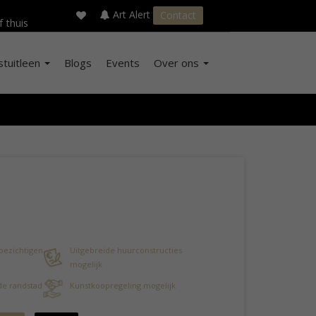
×
s
Art Alert
Contact
f thuis
stuitleen
Blogs
Events
Over ons
 bezichtigen
Uitgebreide huurconstructies
mogelijk
 de randstad
Kunstkoopregeling mogelijk