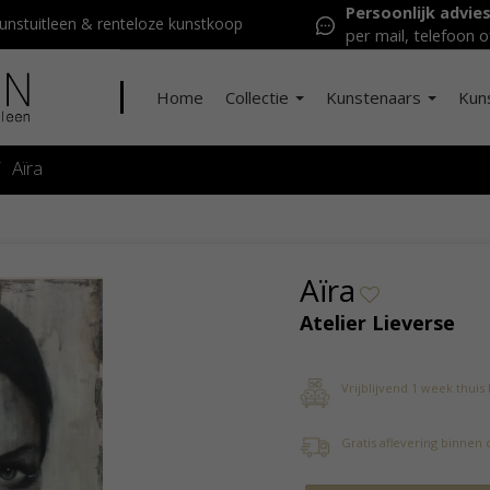
Persoonlijk advie
nstuitleen & renteloze kunstkoop
per mail, telefoon o
Home
Collectie
Kunstenaars
Kun
/
Aïra
Aïra
Atelier Lieverse
Vrijblijvend 1 week thuis
Gratis aflevering binnen