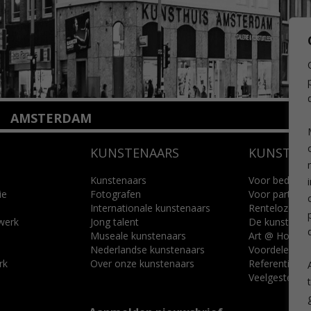
AMSTERDAM
Amstelveenseweg 135
KUNSTENAARS
KUNSTUI
1075 VX Amsterdam
+31 (0)20 2332546
info@kunsthuisamsterdam.nl
Kunstenaars
Voor bedrijve
ie
Fotografen
Voor particuli
Internationale kunstenaars
Renteloze ku
Lees meer
 werk
Jong talent
De kunstcad
Museale kunstenaars
Art @ Home s
Nederlandse kunstenaars
Voordelen
rk
Over onze kunstenaars
Referenties
Veelgestelde 