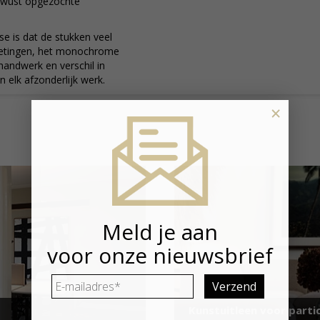
ewust opgezochte
e is dat de stukken veel
fmetingen, het monochrome
 handwerk en verschil in
 elk afzonderlijk werk.
×
Meld je aan
voor onze nieuwsbrief
E-
mailadres
*
Kunstuitleen voor partic