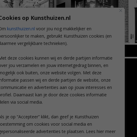
Cookies op Kunsthuizen.nl
Om
kunsthuizen.nl
voor jou nog makkelijker en
persoonlijker te maken, gebruikt Kunsthuizen cookies (en
daarmee vergelijkbare technieken).
BREDA
Met deze cookies kunnen wij en derde partijen informatie
Wilhelminastraat 11
over jou verzamelen en jouw internetgedrag binnen, en
TLEEN
CONTACT
4818 SB Breda
mogelijk ook buiten, onze website volgen. Met deze
+31 (0)76 5221309
n
info@kunsthuisbreda.nl
Contact
informatie passen wij en derde partijen de website, onze
eren
Leiden
communicatie en advertenties aan op jouw interesses en
nstkoop
Amsterdam
profiel. Daarnaast kan je door deze cookies informatie
Lees meer
eaubon
Breda
delen via social media.
ervice
Favorieten
Mijn art alert
Als je op “Accepteer” klikt, dan geef je Kunsthuizen
vragen
toestemming om cookies voor social media en
gepersonaliseerde advertenties te plaatsen. Lees hier meer