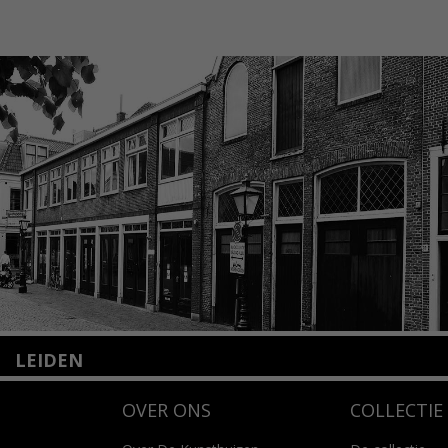
LEIDEN
Nieuwstraat 35
OVER ONS
COLLECTIE
2312 KA Leiden
+31(0)71 – 52 84 480