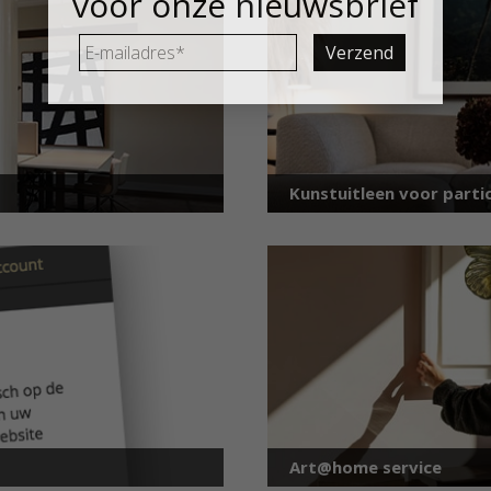
voor onze nieuwsbrief
E-
mailadres
*
Kunstuitleen voor partic
Art@home service