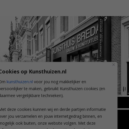
Cookies op Kunsthuizen.nl
Om
kunsthuizen.nl
voor jou nog makkelijker en
persoonlijker te maken, gebruikt Kunsthuizen cookies (en
daarmee vergelijkbare technieken).
BREDA
Met deze cookies kunnen wij en derde partijen informatie
Wilhelminastraat 11
over jou verzamelen en jouw internetgedrag binnen, en
TLEEN
CONTACT
4818 SB Breda
mogelijk ook buiten, onze website volgen. Met deze
+31 (0)76 5221309