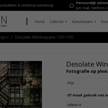
Persoonlijk advie
nstuitleen & renteloze kunstkoop
per mail, telefoon o
Home
Collectie
Kunstenaars
Kun
iglas
/
Desolate Windowpane 150×100
Desolate Wi
Fotografie op plexi
Prijs
Of maak gebruik van on
Uitleen A