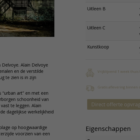
Uitleen B
Uitleen C
Kunstkoop
 Delvoye. Alain Delvoye
rialen en de verstilde
Vrijblijvend 1 week thuis
 te zien is in zijn
Gratis aflevering binnen
ls “urban art” en met een
verborgen schoonheid van
Direct offerte opvra
 vast te leggen. Alain
 de dagelijkse werkelijkheid
Eigenschappen
 oplage op hoogwaardige
terzijde voorzien van een