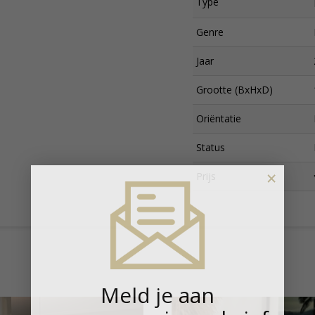
Type
Genre
Jaar
Grootte (BxHxD)
Oriëntatie
Status
×
Prijs
Meld je aan