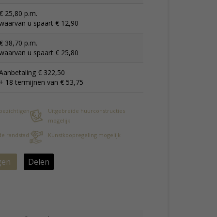
€ 25,80 p.m.
waarvan u spaart € 12,90
€ 38,70 p.m.
waarvan u spaart € 25,80
Aanbetaling € 322,50
+ 18 termijnen van € 53,75
 bezichtigen
Uitgebreide huurconstructies
mogelijk
 de randstad
Kunstkoopregeling mogelijk
gen
Delen