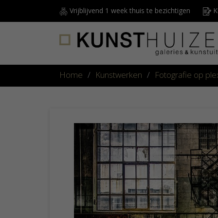
Vrijblijvend 1 week thuis te bezichtigen
Ku
Home
/
Kunstwerken
/
Fotografie op plex