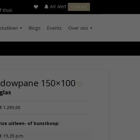
×
s
Art Alert
Contact
f thuis
stuitleen
Blogs
Events
Over ons
ndowpane 150×100
glas
€ 1.290,00
ze uitleen- of kunstkoop:
€ 19,35 p.m.