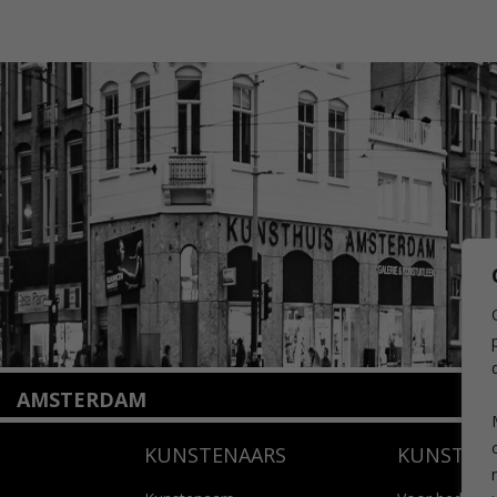
AMSTERDAM
Amstelveenseweg 135
KUNSTENAARS
KUNSTUI
1075 VX Amsterdam
+31 (0)20 2332546