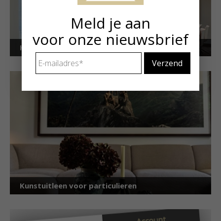
Meld je aan
voor onze nieuwsbrief
Kunstuitleen voor bedrijven
E-
mailadres
*
Kunstuitleen voor particulieren