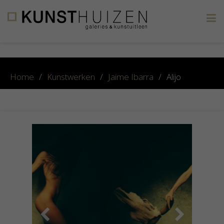
×
Home
/
Kunstwerken
/
Jaime Ibarra
/
Alijo