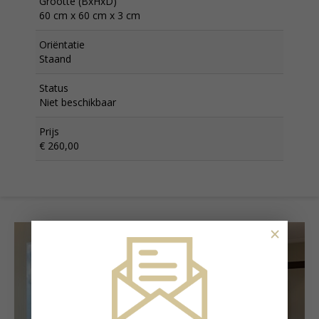
Grootte (BxHxD)
60 cm x 60 cm x 3 cm
Oriëntatie
Staand
Status
Niet beschikbaar
Prijs
€ 260,00
×