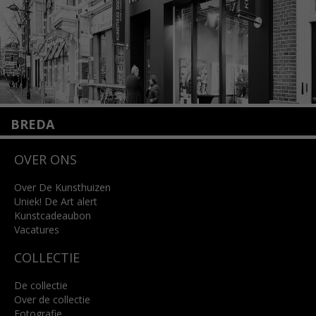
BREDA
Wilhelminastraat 11
OVER ONS
4818 SB Breda
+31 (0)76 5221309
info@kunsthuisbreda.nl
Over De Kunsthuizen
Uniek! De Art alert
Kunstcadeaubon
Lees meer
Vacatures
COLLECTIE
De collectie
Over de collectie
Fotografie