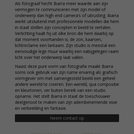
Als fotograaf hecht Ibarra meer waarde aan zijn
vermogen te communiceren met zijn model of
onderwerp dan high-end camera’s of uitrusting. Ibarra
werkt uitsluitend met professionele modellen die hem
in staat stellen zijn concepten in beeld te vertalen.
Verlichting haalt hij uit elke bron die hem daarbij op
dat moment voorhanden is; de zon, kaarsen,
lichtreclame een lantaarn. Zijn studio is meestal een
eenvoudige lege muur waarbij een nabijgelegen raam
licht over het onderwerp laat vallen.
Naast deze pure vorm van fotografie maakt Ibarra
soms ook gebruik van zijn ruime ervaring als grafisch
vormgever om met samengesteld beeld een geheel
andere wereld te creëren. Een wereld, qua compositie
en kleurtonen, ver buiten bereik van een studio
opname. Het stelt Ibarra in staat de toeschouwer
deelgenoot te maken van zijn adembenemende visie
en verbeelding en fantasie.
Neem contact op
Vrijblijvend 1 week
Uitgebreide