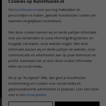
Cookies op Kunsthuizen.nl
Voordelen
Referenties
Om
kunsthuizen.nl
voor jou nog makkelijker en
Veelgestelde vragen
persoonlijker te maken, gebruikt Kunsthuizen cookies (en
CONTACT
daarmee vergelijkbare technieken).
Contact
Met deze cookies kunnen wij en derde partijen informatie
Leiden
over jou verzamelen en jouw internetgedrag binnen, en
Amsterdam
mogelijk ook buiten, onze website volgen. Met deze
Breda
Favorieten
informatie passen wij en derde partijen de website, onze
Mijn art alert
communicatie en advertenties aan op jouw interesses en
profiel. Daarnaast kan je door deze cookies informatie
delen via social media.
NIEUWSBRIEF
Als je op “Accepteer” klikt, dan geef je Kunsthuizen
toestemming om cookies voor social media en
gepersonaliseerde advertenties te plaatsen. Lees hier meer
over in ons
privacybeleid
.
© Kunsthuizen 2026 All rights reserved |
Disclaimer
|
Privacy