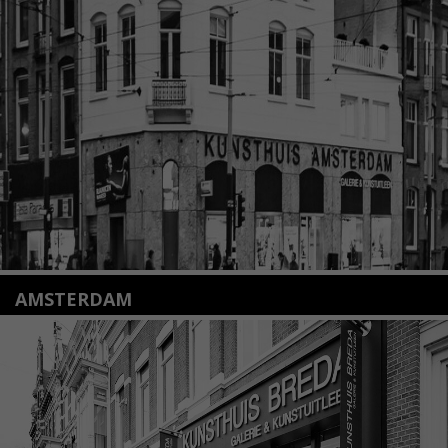
Nieuwstraat 35
2312 KA Leiden
+31(0)71 – 52 84 480
info@kunsthuisleiden.nl
Lees meer
AMSTERDAM
Amstelveenseweg 135
1075 VX Amsterdam
+31 (0)20 2332546
info@kunsthuisamsterdam.nl
Lees meer