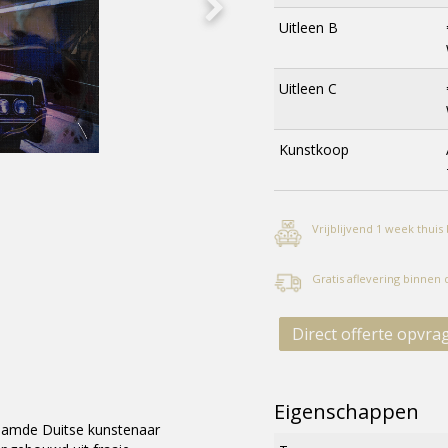
Uitleen B
Uitleen C
Kunstkoop
Vrijblijvend 1 week thuis
Gratis aflevering binnen
Direct offerte opvra
Eigenschappen
aamde Duitse kunstenaar