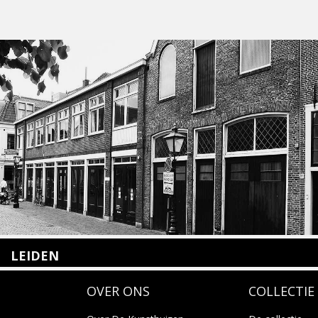
LEIDEN
Nieuwstraat 35
OVER ONS
COLLECTIE
2312 KA Leiden
+31(0)71 – 52 84 480