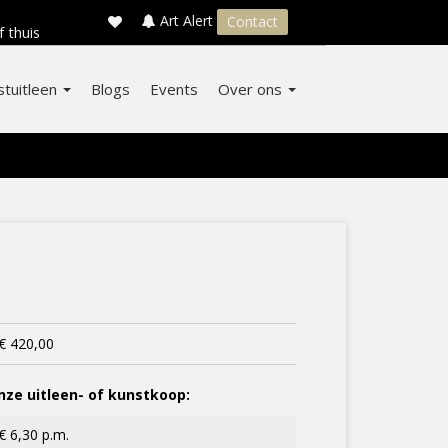
×
s
Art Alert
Contact
f thuis
stuitleen
Blogs
Events
Over ons
€ 420,00
ze uitleen- of kunstkoop:
€ 6,30 p.m.