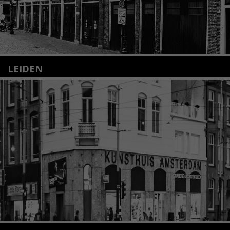
LEIDEN
Nieuwstraat 35
2312 KA Leiden
+31(0)71 – 52 84 480
info@kunsthuisleiden.nl
Lees meer