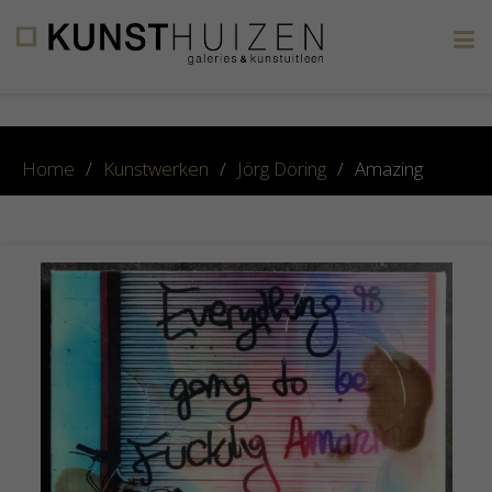
×
Home
/
Kunstwerken
/
Jörg Döring
/
Amazing