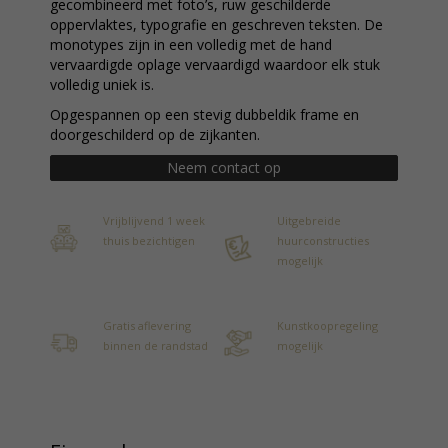
gecombineerd met foto’s, ruw geschilderde
oppervlaktes, typografie en geschreven teksten. De
monotypes zijn in een volledig met de hand
vervaardigde oplage vervaardigd waardoor elk stuk
volledig uniek is.
Opgespannen op een stevig dubbeldik frame en
doorgeschilderd op de zijkanten.
Neem contact op
Vrijblijvend 1 week
Uitgebreide
thuis bezichtigen
huurconstructies
mogelijk
Gratis aflevering
Kunstkoopregeling
binnen de randstad
mogelijk