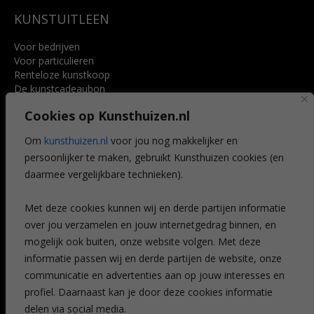
KUNSTUITLEEN
Voor bedrijven
Voor particulieren
Renteloze kunstkoop
De kunstcadeaubon
Art @ Home service
Cookies op Kunsthuizen.nl
Voordelen
Referenties
Om
kunsthuizen.nl
voor jou nog makkelijker en
Veelgestelde vragen
persoonlijker te maken, gebruikt Kunsthuizen cookies (en
CONTACT
daarmee vergelijkbare technieken).
Contact
Met deze cookies kunnen wij en derde partijen informatie
Leiden
over jou verzamelen en jouw internetgedrag binnen, en
Amsterdam
mogelijk ook buiten, onze website volgen. Met deze
Breda
Favorieten
informatie passen wij en derde partijen de website, onze
Mijn art alert
communicatie en advertenties aan op jouw interesses en
profiel. Daarnaast kan je door deze cookies informatie
delen via social media.
NIEUWSBRIEF