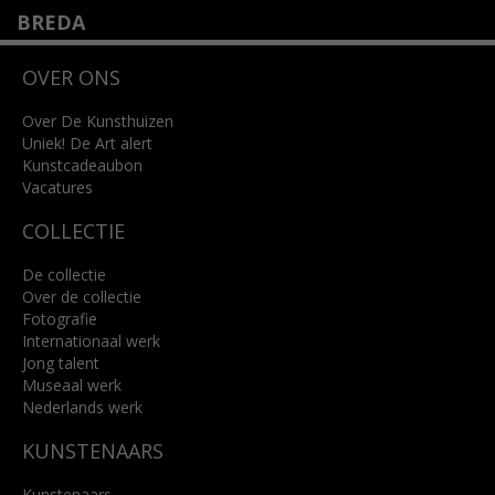
BREDA
Wilhelminastraat 11
OVER ONS
4818 SB Breda
+31 (0)76 5221309
info@kunsthuisbreda.nl
Over De Kunsthuizen
Uniek! De Art alert
Kunstcadeaubon
Lees meer
Vacatures
COLLECTIE
De collectie
Over de collectie
Fotografie
Internationaal werk
Jong talent
Museaal werk
Nederlands werk
KUNSTENAARS
Kunstenaars