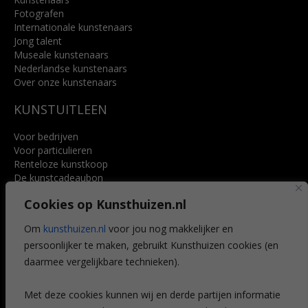
Fotografen
Internationale kunstenaars
Jong talent
Museale kunstenaars
Nederlandse kunstenaars
Over onze kunstenaars
KUNSTUITLEEN
Voor bedrijven
Voor particulieren
Renteloze kunstkoop
De kunstcadeaubon
Art @ Home service
Cookies op Kunsthuizen.nl
Voordelen
Referenties
Om
kunsthuizen.nl
voor jou nog makkelijker en
Veelgestelde vragen
persoonlijker te maken, gebruikt Kunsthuizen cookies (en
CONTACT
daarmee vergelijkbare technieken).
Contact
Met deze cookies kunnen wij en derde partijen informatie
Leiden