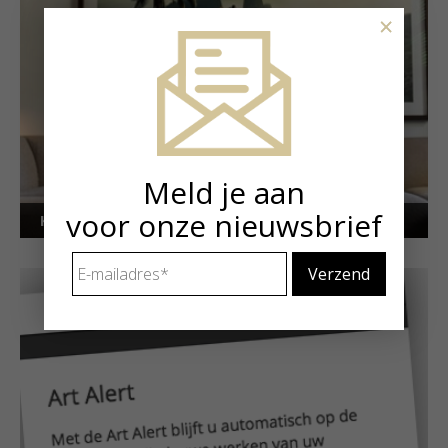
×
Meld je aan
voor onze nieuwsbrief
Kunstuitleen voor particulieren
E-
mailadres
*