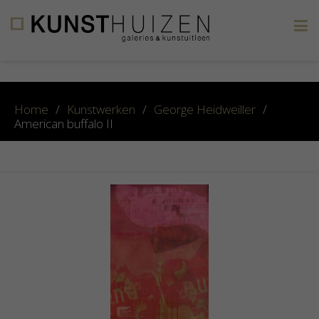
×
Home
/
Kunstwerken
/
George Heidweiller
/
American buffalo II