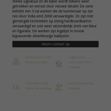
sterke signatuur en de kijker wordt telkens weer
getrokken en verrast door nieuwe details! De serie
behelst een 5-tal werken die de kunstenaar op zijn
reis door India eind 2008 vervaardigde. Ze zijn met
gemengde technieken op stevig hardboardkarton
vervaardigd en ook weer uitzonderlijk sterk van kleur
en figuratie. De werken zijn ingelijst in mooie
bijpassende zilverkleurige baklijsten.
Neem contact op
Vrijblijvend 1 week
Uitgebreide
thuis bezichtigen
huurconstructies
mogelijk
Gratis aflevering
Kunstkoopregeling
binnen de randstad
mogelijk