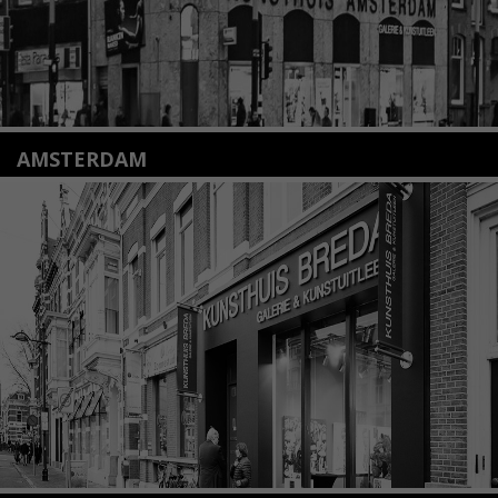
AMSTERDAM
Amstelveenseweg 135
1075 VX Amsterdam
+31 (0)20 2332546
info@kunsthuisamsterdam.nl
Lees meer