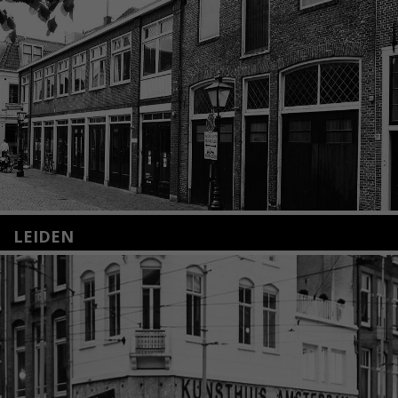
LEIDEN
Nieuwstraat 35
2312 KA Leiden
+31(0)71 – 52 84 480
info@kunsthuisleiden.nl
Lees meer