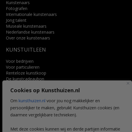
Kunstenaars
Fotografen
Internationale kunstenaars
Jong talent
Museale kunstenaars
Nederlandse kunstenaars
Over onze kunstenaars
KUNSTUITLEEN
Voor bedrijven
Voor particulieren
Renteloze kunstkoop
De kunstcadeaubon
Art @ Home service
Cookies op Kunsthuizen.nl
Voordelen
Referenties
Om
kunsthuizen.nl
voor jou nog makkelijker en
Veelgestelde vragen
persoonlijker te maken, gebruikt Kunsthuizen cookies (en
CONTACT
daarmee vergelijkbare technieken).
Contact
Met deze cookies kunnen wij en derde partijen informatie
Leiden