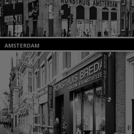
AMSTERDAM
Amstelveenseweg 135
1075 VX Amsterdam
+31 (0)20 2332546
info@kunsthuisamsterdam.nl
Lees meer