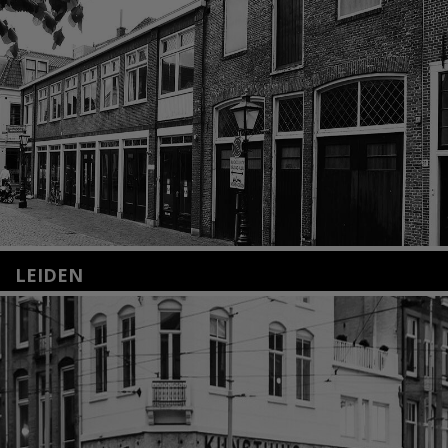
LEIDEN
Nieuwstraat 35
2312 KA Leiden
+31(0)71 – 52 84 480
info@kunsthuisleiden.nl
Lees meer