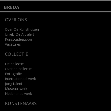
BREDA
Wilhelminastraat 11
OVER ONS
4818 SB Breda
+31 (0)76 5221309
info@kunsthuisbreda.nl
Over De Kunsthuizen
Uniek! De Art alert
Kunstcadeaubon
Lees meer
Vacatures
COLLECTIE
De collectie
Over de collectie
Fotografie
Internationaal werk
Jong talent
Museaal werk
Nederlands werk
KUNSTENAARS