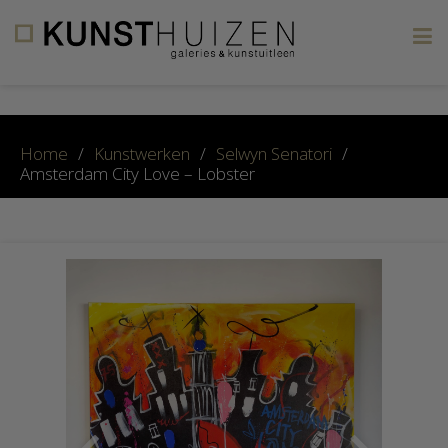
×
Home
/
Kunstwerken
/
Selwyn Senatori
/
Amsterdam City Love – Lobster