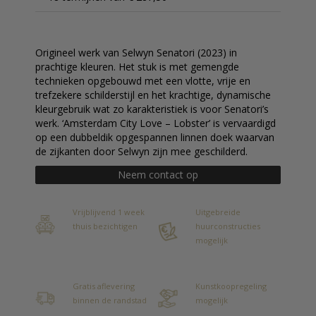
Origineel werk van Selwyn Senatori (2023) in
prachtige kleuren. Het stuk is met gemengde
technieken opgebouwd met een vlotte, vrije en
trefzekere schilderstijl en het krachtige, dynamische
kleurgebruik wat zo karakteristiek is voor Senatori’s
werk. ‘Amsterdam City Love – Lobster’ is vervaardigd
op een dubbeldik opgespannen linnen doek waarvan
de zijkanten door Selwyn zijn mee geschilderd.
Neem contact op
Vrijblijvend 1 week
Uitgebreide
thuis bezichtigen
huurconstructies
mogelijk
Gratis aflevering
Kunstkoopregeling
binnen de randstad
mogelijk