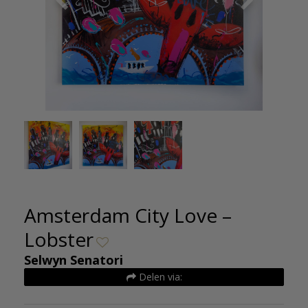
- Lobster
Selwyn S
Amsterdam City Love –
Lobster
Selwyn Senatori
Delen via: