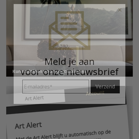
×
Meld je aan
voor onze nieuwsbrief
Kunstuitleen voor particulieren
E-
mailadres
*