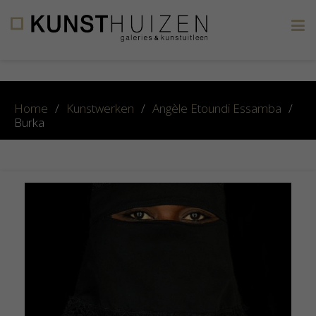
×
Home
/
Kunstwerken
/
Angèle Etoundi Essamba
/
Burka