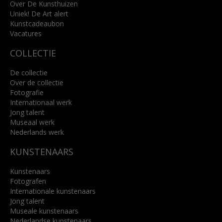
info@kunsthuisbreda.nl
Over De Kunsthuizen
Uniek! De Art alert
Kunstcadeaubon
Lees meer
Vacatures
COLLECTIE
De collectie
Over de collectie
Fotografie
Internationaal werk
Jong talent
Museaal werk
Nederlands werk
KUNSTENAARS
Kunstenaars
Fotografen
Internationale kunstenaars
Jong talent
Museale kunstenaars
Nederlandse kunstenaars