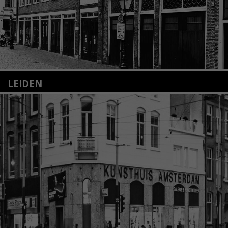
LEIDEN
Nieuwstraat 35
2312 KA Leiden
+31(0)71 – 52 84 480
info@kunsthuisleiden.nl
Lees meer