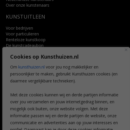
Over onze kunstenaars
KUNSTUITLEEN
Voor bedrijven
Voor particulieren
Renteloze kunstkoop
De kunstcadeaubon
Art @ Home service
Cookies op Kunsthuizen.nl
Voordelen
Referenties
Om
kunsthuizen.nl
voor jou nog makkelijker en
Veelgestelde vragen
persoonlijker te maken, gebruikt Kunsthuizen cookies (en
CONTACT
daarmee vergelijkbare technieken).
Contact
Met deze cookies kunnen wij en derde partijen informatie
Leiden
over jou verzamelen en jouw internetgedrag binnen, en
Amsterdam
mogelijk ook buiten, onze website volgen. Met deze
Breda
Favorieten
informatie passen wij en derde partijen de website, onze
Mijn art alert
communicatie en advertenties aan op jouw interesses en
profiel. Daarnaast kan je door deze cookies informatie