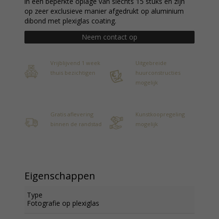
in een beperkte oplage van slechts 15 stuks en zijn
op zeer exclusieve manier afgedrukt op aluminium
dibond met plexiglas coating.
Neem contact op
Vrijblijvend 1 week
Uitgebreide
thuis bezichtigen
huurconstructies
mogelijk
Gratis aflevering
Kunstkoopregeling
binnen de randstad
mogelijk
Eigenschappen
Type
Fotografie op plexiglas