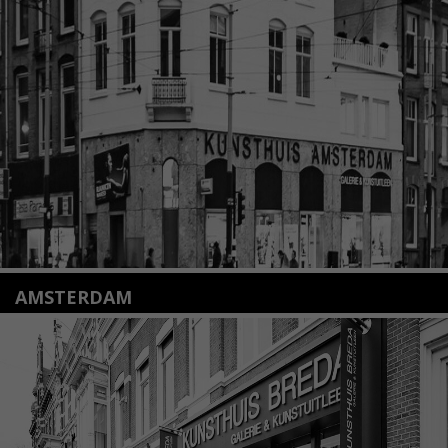
Nieuwstraat 35
2312 KA Leiden
+31(0)71 – 52 84 480
info@kunsthuisleiden.nl
Lees meer
AMSTERDAM
Amstelveenseweg 135
1075 VX Amsterdam
+31 (0)20 2332546
info@kunsthuisamsterdam.nl
Lees meer