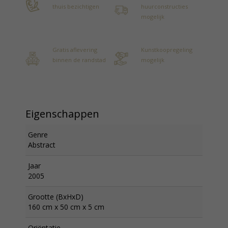
thuis bezichtigen
huurconstructies
mogelijk
Gratis aflevering
Kunstkoopregeling
binnen de randstad
mogelijk
Eigenschappen
Genre
Abstract
Jaar
2005
Grootte (BxHxD)
160 cm x 50 cm x 5 cm
Oriëntatie