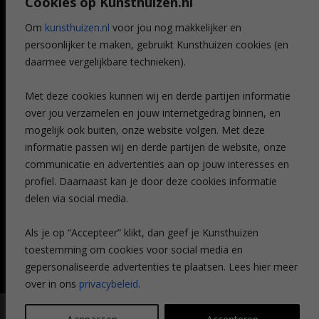
Cookies op Kunsthuizen.nl
Voordelen
Referenties
Om
kunsthuizen.nl
voor jou nog makkelijker en
Veelgestelde vragen
persoonlijker te maken, gebruikt Kunsthuizen cookies (en
CONTACT
daarmee vergelijkbare technieken).
Contact
Met deze cookies kunnen wij en derde partijen informatie
Leiden
over jou verzamelen en jouw internetgedrag binnen, en
Amsterdam
mogelijk ook buiten, onze website volgen. Met deze
Breda
Favorieten
informatie passen wij en derde partijen de website, onze
Mijn art alert
communicatie en advertenties aan op jouw interesses en
profiel. Daarnaast kan je door deze cookies informatie
delen via social media.
NIEUWSBRIEF
Als je op “Accepteer” klikt, dan geef je Kunsthuizen
toestemming om cookies voor social media en
gepersonaliseerde advertenties te plaatsen. Lees hier meer
over in ons
privacybeleid
.
© Kunsthuizen 2026 All rights reserved |
Disclaimer
|
Privacy