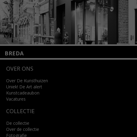
BREDA
Wilhelminastraat 11
OVER ONS
4818 SB Breda
+31 (0)76 5221309
info@kunsthuisbreda.nl
Over De Kunsthuizen
Uniek! De Art alert
Kunstcadeaubon
Lees meer
Vacatures
COLLECTIE
De collectie
Over de collectie
Fotografie