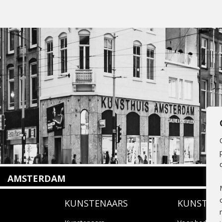
AMSTERDAM
Amstelveenseweg 135
KUNSTENAARS
KUNSTUI
1075 VX Amsterdam
+31 (0)20 2332546