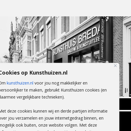
Cookies op Kunsthuizen.nl
Om
kunsthuizen.nl
voor jou nog makkelijker en
persoonlijker te maken, gebruikt Kunsthuizen cookies (en
daarmee vergelijkbare technieken).
BREDA
Met deze cookies kunnen wij en derde partijen informatie
Wilhelminastraat 11
over jou verzamelen en jouw internetgedrag binnen, en
TLEEN
CONTACT
4818 SB Breda
mogelijk ook buiten, onze website volgen. Met deze
+31 (0)76 5221309