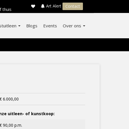
×
s
Art Alert
Contact
f thuis
stuitleen
Blogs
Events
Over ons
€ 6.000,00
ze uitleen- of kunstkoop:
€ 90,00 p.m.