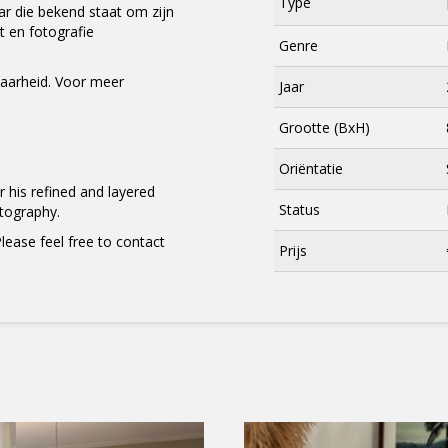
Type
r die bekend staat om zijn
t en fotografie
Genre
baarheid. Voor meer
Jaar
Grootte (BxH)
Oriëntatie
 his refined and layered
Status
tography.
Please feel free to contact
×
Prijs
Meld je aan