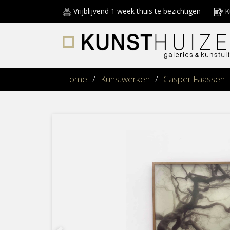
Vrijblijvend 1 week thuis te bezichtigen
Ku
Home
/
Kunstwerken
/
Casper Faassen