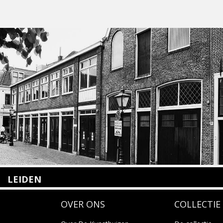
LEIDEN
Nieuwstraat 35
OVER ONS
COLLECTIE
2312 KA Leiden
+31(0)71 – 52 84 480