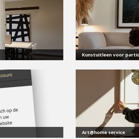
voor onze nieuwsbrief
E-
mailadres
*
Kunstuitleen voor partic
Art@home service