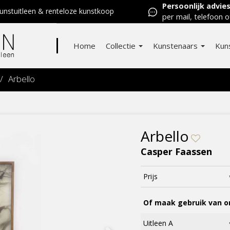
Persoonlijk advie
nstuitleen & renteloze kunstkoop
per mail, telefoon o
Home
Collectie
Kunstenaars
Kun
/
Arbello
Arbello
Casper Faassen
Prijs
Of maak gebruik van on
Uitleen A