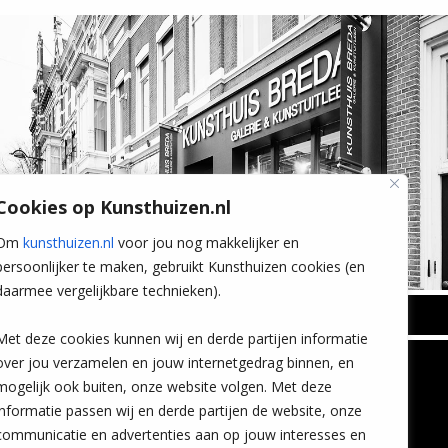
Cookies op Kunsthuizen.nl
Om
kunsthuizen.nl
voor jou nog makkelijker en
persoonlijker te maken, gebruikt Kunsthuizen cookies (en
daarmee vergelijkbare technieken).
BREDA
Met deze cookies kunnen wij en derde partijen informatie
Wilhelminastraat 11
over jou verzamelen en jouw internetgedrag binnen, en
TLEEN
CONTACT
4818 SB Breda
mogelijk ook buiten, onze website volgen. Met deze
+31 (0)76 5221309
n
info@kunsthuisbreda.nl
Contact
informatie passen wij en derde partijen de website, onze
eren
Leiden
communicatie en advertenties aan op jouw interesses en