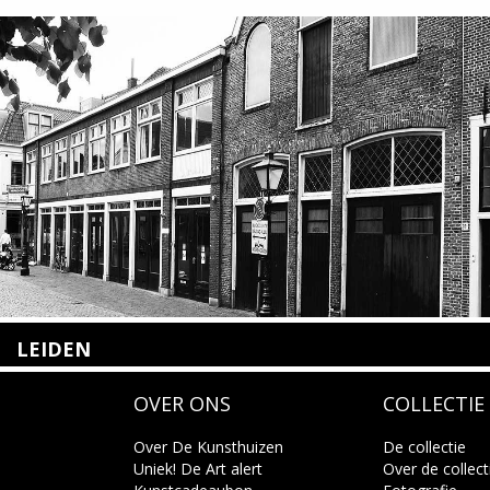
LEIDEN
Nieuwstraat 35
OVER ONS
COLLECTIE
2312 KA Leiden
+31(0)71 – 52 84 480
info@kunsthuisleiden.nl
Over De Kunsthuizen
De collectie
Uniek! De Art alert
Over de collect