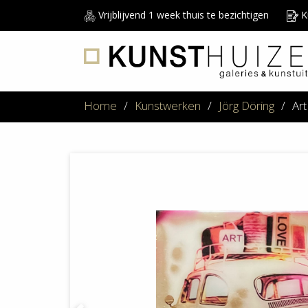
Vrijblijvend 1 week thuis te bezichtigen
Ku
Home
/
Kunstwerken
/
Jörg Döring
/
Ar