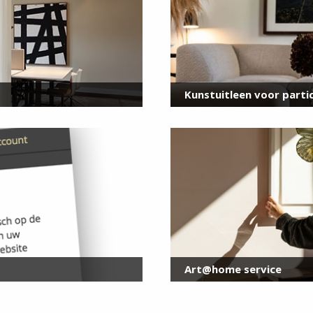
E-
mailadres
*
Kunstuitleen voor partic
Art@home service