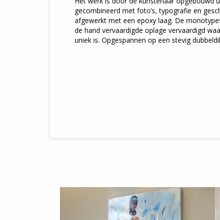
Het werk is door de kunstenaar opgebouwd uit
gecombineerd met foto’s, typografie en gesch
afgewerkt met een epoxy laag. De monotypes 
de hand vervaardigde oplage vervaardigd waar
uniek is. Opgespannen op een stevig dubbeldi