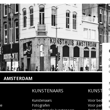
AMSTERDAM
Amstelveenseweg 135
KUNSTENAARS
KUNSTUI
1075 VX Amsterdam
+31 (0)20 2332546
info@kunsthuisamsterdam.nl
Kunstenaars
Voor bedrijve
ie
Fotografen
Voor particuli