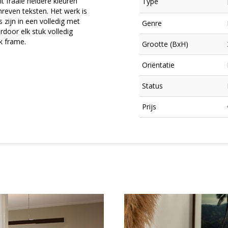
 fraaie heldere kleuren
Type
reven teksten. Het werk is
zijn in een volledig met
Genre
door elk stuk volledig
k frame.
Grootte (BxH)
Oriëntatie
Status
Prijs
×
Meld je aan
voor onze nieuwsbrief