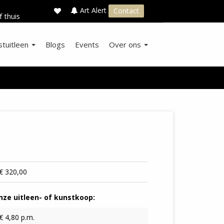
×
s
Art Alert
Contact
f thuis
stuitleen
Blogs
Events
Over ons
€ 320,00
ze uitleen- of kunstkoop:
€ 4,80 p.m.