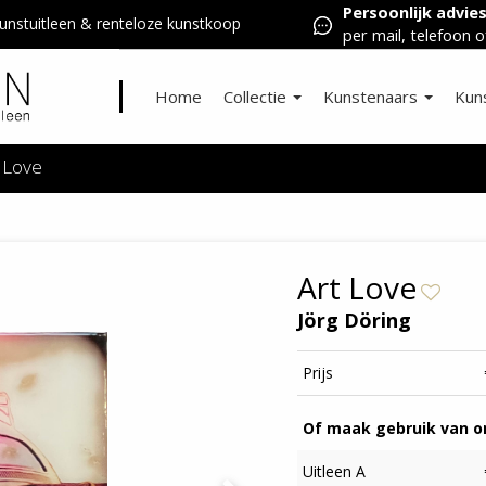
Persoonlijk advie
nstuitleen & renteloze kunstkoop
per mail, telefoon o
Home
Collectie
Kunstenaars
Kun
t Love
Art Love
Jörg Döring
Prijs
Of maak gebruik van on
Uitleen A