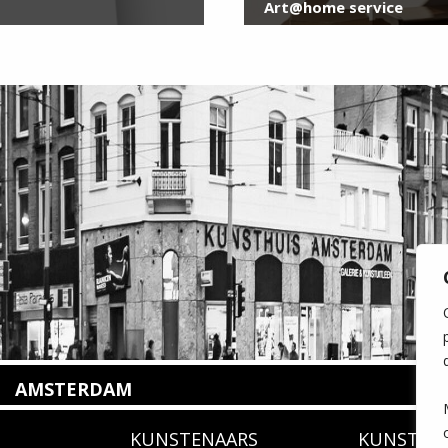
Art@home service
AMSTERDAM
Amstelveenseweg 135
KUNSTENAARS
KUNSTUI
1075 VX Amsterdam