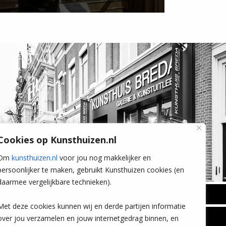
Cookies op Kunsthuizen.nl
Om
kunsthuizen.nl
voor jou nog makkelijker en
persoonlijker te maken, gebruikt Kunsthuizen cookies (en
daarmee vergelijkbare technieken).
BREDA
Met deze cookies kunnen wij en derde partijen informatie
Wilhelminastraat 11
over jou verzamelen en jouw internetgedrag binnen, en
TLEEN
CONTACT
4818 SB Breda