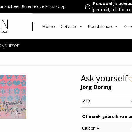
Persoonlijk advie
nstuitleen & renteloze kunstkoop
per mail, telefoon o
Home
Collectie
Kunstenaars
Kun
 yourself
Ask yourself
Jörg Döring
Prijs
Of maak gebruik van on
Uitleen A