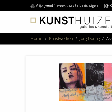
Vrijblijvend 1 week thuis te bezichtigen
Ku
Home
/
Kunstwerken
/
Jörg Döring
/
Ask