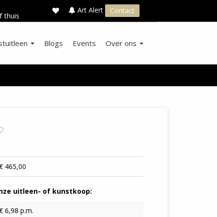
×
s
Art Alert
Contact
f thuis
stuitleen
Blogs
Events
Over ons
€ 465,00
ze uitleen- of kunstkoop:
€ 6,98 p.m.