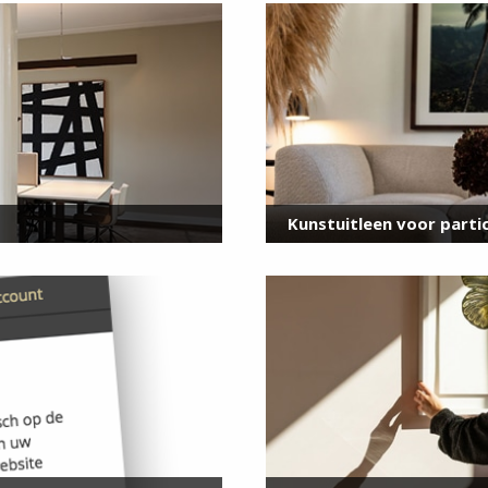
voor onze nieuwsbrief
E-
mailadres
*
Kunstuitleen voor partic