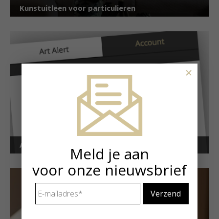
Kunstuitleen voor particulieren
×
Art Alert!
Meld je aan
voor onze nieuwsbrief
E-
mailadres
*