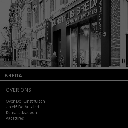
+31 (0)20 2332546
info@kunsthuisamsterdam.nl
Lees meer
BREDA
Wilhelminastraat 11
OVER ONS
4818 SB Breda
+31 (0)76 5221309
info@kunsthuisbreda.nl
Over De Kunsthuizen
Uniek! De Art alert
Kunstcadeaubon
Lees meer
Vacatures