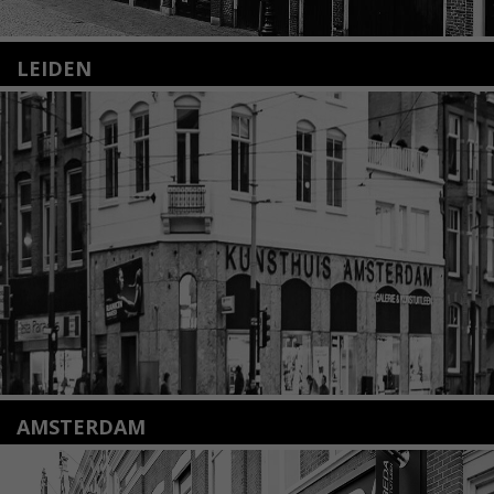
LEIDEN
Nieuwstraat 35
2312 KA Leiden
+31(0)71 – 52 84 480
info@kunsthuisleiden.nl
Lees meer
AMSTERDAM
Amstelveenseweg 135
1075 VX Amsterdam