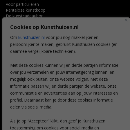
Voor particulieren
Renteloze kunstkoop
De kunstcadeaubon
Art @ Home service
Cookies op Kunsthuizen.nl
Voordelen
Referenties
Om
kunsthuizen.nl
voor jou nog makkelijker en
Veelgestelde vragen
persoonlijker te maken, gebruikt Kunsthuizen cookies (en
CONTACT
daarmee vergelijkbare technieken).
Contact
Met deze cookies kunnen wij en derde partijen informatie
Leiden
over jou verzamelen en jouw internetgedrag binnen, en
Amsterdam
mogelijk ook buiten, onze website volgen. Met deze
Breda
Favorieten
informatie passen wij en derde partijen de website, onze
Mijn art alert
communicatie en advertenties aan op jouw interesses en
profiel. Daarnaast kan je door deze cookies informatie
delen via social media.
NIEUWSBRIEF
Als je op “Accepteer” klikt, dan geef je Kunsthuizen
toestemming om cookies voor social media en