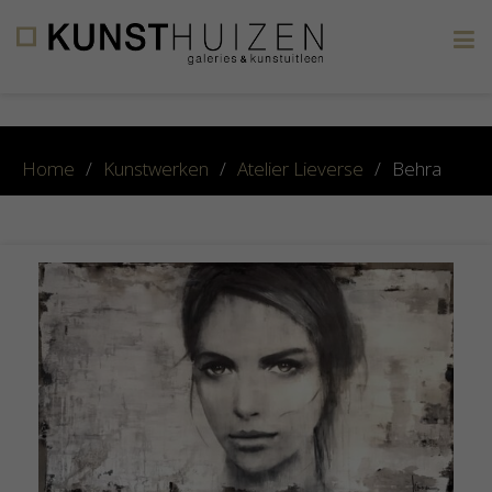
×
Home
/
Kunstwerken
/
Atelier Lieverse
/
Behra