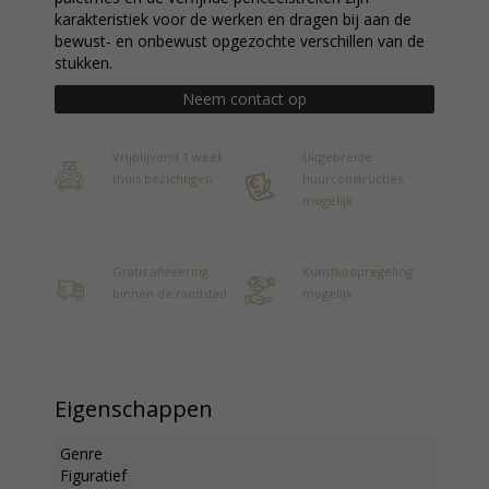
karakteristiek voor de werken en dragen bij aan de
bewust- en onbewust opgezochte verschillen van de
stukken.
Neem contact op
Vrijblijvend 1 week
Uitgebreide
thuis bezichtigen
huurconstructies
mogelijk
Gratis aflevering
Kunstkoopregeling
binnen de randstad
mogelijk
Eigenschappen
Genre
Figuratief